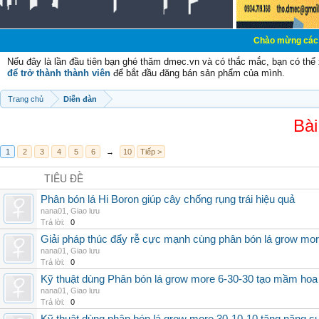
Chào mừng các bạn đến với D
Nếu đây là lần đầu tiên bạn ghé thăm dmec.vn và có thắc mắc, bạn có th
để trở thành thành viên
để bắt đầu đăng bán sản phẩm của mình.
Trang chủ
Diễn đàn
Bài
1
2
3
4
5
6
→
10
Tiếp >
TIÊU ĐỀ
Phân bón lá Hi Boron giúp cây chống rụng trái hiệu quả
nana01
,
Giao lưu
Trả lời:
0
Giải pháp thúc đẩy rễ cực mạnh cùng phân bón lá grow mo
nana01
,
Giao lưu
Trả lời:
0
Kỹ thuật dùng Phân bón lá grow more 6-30-30 tạo mầm hoa
nana01
,
Giao lưu
Trả lời:
0