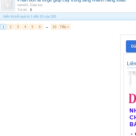
Phân bón lá forge giúp cây trồng tăng nhanh năng suất!
nana01
,
Giao lưu
Trả lời:
0
Hiển thị kết quả từ 1 đến 20 của 200
1
2
3
4
5
6
→
10
Tiếp >
Đă
Liê