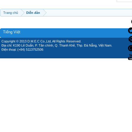
Trang chủ
Diễn đàn
Tiếng Việt
Copyright © 2013 D.M.E.C Co.,Ltd, All Rights Reserved.
Địa chỉ: K190 Lê Duẩn, P. Tân chính, Q. Thanh Khê, Thp. Đà Nẵng, Việt Nam.
Điện thoại: (+84) 5113752506