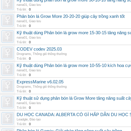
Kỹ thuật dùng phân bón lá grow more 30-10-10 tăng năng s
nana01
,
Giao lưu
Trả lời:
0
Phân bón lá Grow More 20-20-20 giúp cây trồng xanh tốt
nana01
,
Giao lưu
Trả lời:
0
Kỹ thuật dùng Phân bón lá grow more 15-30-15 tăng năng s
nana01
,
Giao lưu
Trả lời:
0
CODEV codev 2025.03
Drograms
,
Thông gió thông thường
Trả lời:
0
Kỹ thuật dùng Phân bón lá grow more 10-55-10 kích hoa cự
nana01
,
Giao lưu
Trả lời:
0
ExpressMarine v6.02.05
Drograms
,
Thông gió thông thường
Trả lời:
0
Kỹ thuật sử dụng phân bón lá Grow More tăng năng suất câ
nana01
,
Giao lưu
Trả lời:
0
DU HỌC CANADA: ALBERTA CÓ GÌ HẤP DẪN DU HỌC 
Leadgle
,
Đào tạo
Trả lời:
0