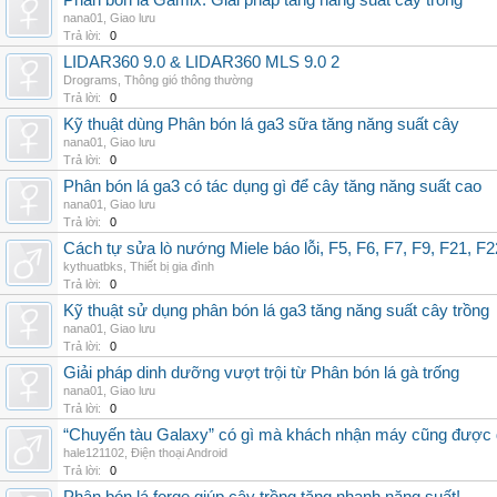
Phân bón lá Gamix: Giải pháp tăng năng suất cây trồng
nana01
,
Giao lưu
Trả lời:
0
LIDAR360 9.0 & LIDAR360 MLS 9.0 2
Drograms
,
Thông gió thông thường
Trả lời:
0
Kỹ thuật dùng Phân bón lá ga3 sữa tăng năng suất cây
nana01
,
Giao lưu
Trả lời:
0
Phân bón lá ga3 có tác dụng gì để cây tăng năng suất cao
nana01
,
Giao lưu
Trả lời:
0
Cách tự sửa lò nướng Miele báo lỗi, F5, F6, F7, F9, F21, F2
kythuatbks
,
Thiết bị gia đình
Trả lời:
0
Kỹ thuật sử dụng phân bón lá ga3 tăng năng suất cây trồng
nana01
,
Giao lưu
Trả lời:
0
Giải pháp dinh dưỡng vượt trội từ Phân bón lá gà trống
nana01
,
Giao lưu
Trả lời:
0
“Chuyến tàu Galaxy” có gì mà khách nhận máy cũng được đ
hale121102
,
Điện thoại Android
Trả lời:
0