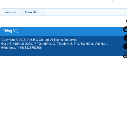
Trang chủ
Diễn đàn
Tiếng Việt
Copyright © 2013 D.M.E.C Co.,Ltd, All Rights Reserved.
Địa chỉ: K190 Lê Duẩn, P. Tân chính, Q. Thanh Khê, Thp. Đà Nẵng, Việt Nam.
Điện thoại: (+84) 5113752506