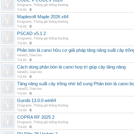
CODE V CODEV 2026
Drograms
,
Thông gió thông thường
Trả lời:
0
Maplesoft Maple 2026 x64
Drograms
,
Thông gió thông thường
Trả lời:
0
PSCAD v5.1 2
Drograms
,
Thông gió thông thường
Trả lời:
0
Phân bón lá canxi hữu cơ giải pháp tăng năng suất cây trồn
nana01
,
Giao lưu
Trả lời:
0
Cách dùng phân bón lá canxi hợp trí giúp cây tăng năng
nana01
,
Giao lưu
Trả lời:
0
Tăng năng suất cây trồng nhờ bổ sung Phân bón lá canxi b
nana01
,
Giao lưu
Trả lời:
0
Gurobi 13.0.0 win64
Drograms
,
Thông gió thông thường
Trả lời:
0
COPRA RF 2025 2
Drograms
,
Thông gió thông thường
Trả lời:
0