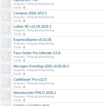
OpendTect 7.04
Drograms
,
Thông gió thông thường
Trả lời:
0
Cimatron 2026 SP2 2
Drograms
,
Thông gió thông thường
Trả lời:
0
LuBan 3D v11.04.2026 2
Drograms
,
Thông gió thông thường
Trả lời:
0
ExpressMarine v6.02.05
Drograms
,
Thông gió thông thường
Trả lời:
0
Face Sorter Pro Ultimate 3.0.8
Drograms
,
Thông gió thông thường
Trả lời:
0
Microgeo OverMap 2026 v8.05.00 2
Drograms
,
Thông gió thông thường
Trả lời:
0
CabMaster Pro v12.0
Drograms
,
Thông gió thông thường
Trả lời:
0
Nemetschek FRILO 2026.1
Drograms
,
Thông gió thông thường
Trả lời:
0