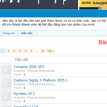
Chào
Nếu đây là lần đầu tiên bạn ghé thăm dmec.vn và có thắc mắc, bạn có th
để trở thành thành viên
để bắt đầu đăng bán sản phẩm của mình.
Trang chủ
Diễn đàn
Bài
1
2
3
4
5
6
→
10
Tiếp >
TIÊU ĐỀ
Cimatron 2026 SP2
Drograms
,
Thông gió thông thường
Trả lời:
0
Cadence Sigrity X Platform 2025.1
Drograms
,
Thông gió thông thường
Trả lời:
0
Dyrobes 23 2
Drograms
,
Thông gió thông thường
Trả lời:
0