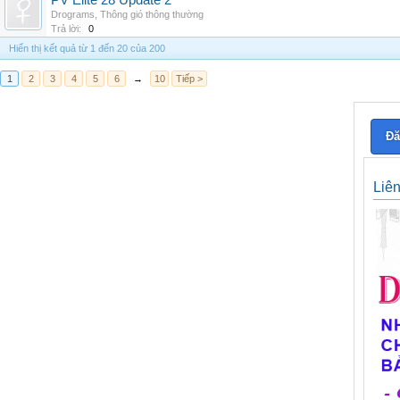
PV Elite 28 Update 2
Drograms
,
Thông gió thông thường
Trả lời:
0
Hiển thị kết quả từ 1 đến 20 của 200
1
2
3
4
5
6
→
10
Tiếp >
Đă
Liê