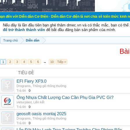
ễn đàn Cơ Điện - Diễn đàn Cơ điện là nơi chia sẽ kiến thức kinh nghiệm trong 
Nếu đây là lần đầu tiên bạn ghé thăm dmec.vn và có thắc mắc, bạn có th
để trở thành thành viên
để bắt đầu đăng bán sản phẩm của mình.
Trang chủ
Diễn đàn
Bài
1
2
3
4
5
6
→
10
Tiếp >
TIÊU ĐỀ
EFI Fiery XF9.0
Drograms
,
Thông gió thông thường
Trả lời:
0
Ống Nhựa Chất Lượng Cao Cần Phụ Gia PVC Gì?
vietucplast
,
Liên kết
Trả lời:
0
geosoft oasis montaj 2025
Drograms
,
Thông gió thông thường
Trả lời:
0