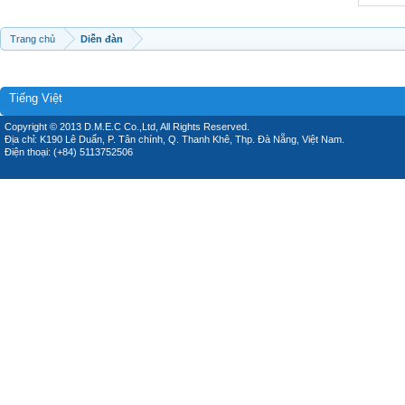
Trang chủ
Diễn đàn
Tiếng Việt
Copyright © 2013 D.M.E.C Co.,Ltd, All Rights Reserved.
Địa chỉ: K190 Lê Duẩn, P. Tân chính, Q. Thanh Khê, Thp. Đà Nẵng, Việt Nam.
Điện thoại: (+84) 5113752506