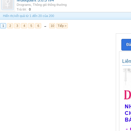
Multiquant 3.0.3 hf4
Drograms
,
Thông gió thông thường
Trả lời:
0
Hiển thị kết quả từ 1 đến 20 của 200
1
2
3
4
5
6
→
10
Tiếp >
Đă
Liê