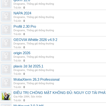
qform 12.0
Drograms
,
Thông gió thông thường
Trả lời:
0
NAPA 2024
Drograms
,
Thông gió thông thường
Trả lời:
0
Profili 2.30 Pro
Drograms
,
Thông gió thông thường
Trả lời:
0
GEOVIA Whittle 2026 v4.9 2
Drograms
,
Thông gió thông thường
Trả lời:
0
origin 2026
Drograms
,
Thông gió thông thường
Trả lời:
0
plaxis 2d 3d 2025.1
Drograms
,
Thông gió thông thường
Trả lời:
0
MobaXterm 26.3 Professional
Drograms
,
Thông gió thông thường
Trả lời:
0
ĐIỀU TRỊ CHÓNG MẶT KHÔNG ĐỦ: NGUY CƠ TÁI PH
Gia Hân 1994
,
Sức khỏe
Trả lời:
0