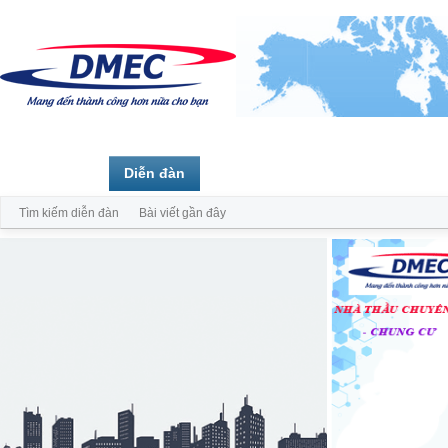
Trang chủ
Diễn đàn
Thành viên
Tìm kiếm diễn đàn
Bài viết gần đây