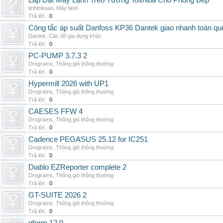
Lắp Đặt Máy Lạnh Treo Tường Toshiba Cho Phòng Bếp
tinhtrieuan
,
Máy lạnh
Trả lời:
0
Công tắc áp suất Danfoss KP36 Dantek giao nhanh toàn qu
Dantek
,
Các đồ gia dụng khác
Trả lời:
0
PC-PUMP 3.7.3 2
Drograms
,
Thông gió thông thường
Trả lời:
0
Hypermill 2026 with UP1
Drograms
,
Thông gió thông thường
Trả lời:
0
CAESES FFW 4
Drograms
,
Thông gió thông thường
Trả lời:
0
Cadence PEGASUS 25.12 for IC251
Drograms
,
Thông gió thông thường
Trả lời:
0
Diablo EZReporter complete 2
Drograms
,
Thông gió thông thường
Trả lời:
0
GT-SUITE 2026 2
Drograms
,
Thông gió thông thường
Trả lời:
0