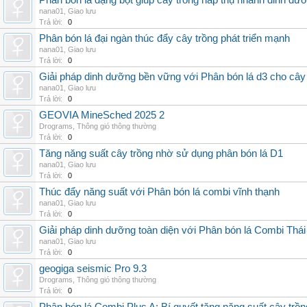
Phân bón lá dạng bột giúp cây trồng hấp thụ nhanh dinh dư
nana01
,
Giao lưu
Trả lời:
0
Phân bón lá đại ngàn thúc đẩy cây trồng phát triển mạnh
nana01
,
Giao lưu
Trả lời:
0
Giải pháp dinh dưỡng bền vững với Phân bón lá d3 cho cây
nana01
,
Giao lưu
Trả lời:
0
GEOVIA MineSched 2025 2
Drograms
,
Thông gió thông thường
Trả lời:
0
Tăng năng suất cây trồng nhờ sử dụng phân bón lá D1
nana01
,
Giao lưu
Trả lời:
0
Thúc đẩy năng suất với Phân bón lá combi vĩnh thạnh
nana01
,
Giao lưu
Trả lời:
0
Giải pháp dinh dưỡng toàn diện với Phân bón lá Combi Thái
nana01
,
Giao lưu
Trả lời:
0
geogiga seismic Pro 9.3
Drograms
,
Thông gió thông thường
Trả lời:
0