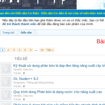
ễn đàn Cơ Điện - Diễn đàn Cơ điện là nơi chia sẽ kiến thức kinh nghiệm trong 
Nếu đây là lần đầu tiên bạn ghé thăm dmec.vn và có thắc mắc, bạn có th
để trở thành thành viên
để bắt đầu đăng bán sản phẩm của mình.
Trang chủ
Diễn đàn
Bài
1
2
3
4
5
6
→
10
Tiếp >
TIÊU ĐỀ
Kỹ thuật sử dụng phân bón lá dap đen tăng năng suất cây t
nana01
,
Giao lưu
Trả lời:
0
GL Studio++ 8.2
Drograms
,
Thông gió thông thường
Trả lời:
0
Quy trình dùng Phân bón lá dạng nước cho năng suất cao
nana01
,
Giao lưu
Trả lời:
0