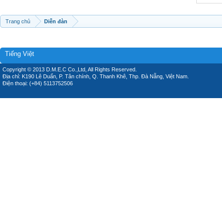
Trang chủ
Diễn đàn
Tiếng Việt
Copyright © 2013 D.M.E.C Co.,Ltd, All Rights Reserved.
Địa chỉ: K190 Lê Duẩn, P. Tân chính, Q. Thanh Khê, Thp. Đà Nẵng, Việt Nam.
Điện thoại: (+84) 5113752506