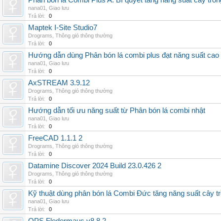
Phân bón lá Combi Plus A: Bí quyết tăng năng suất cây trồn
nana01
,
Giao lưu
Trả lời:
0
Maptek I-Site Studio7
Drograms
,
Thông gió thông thường
Trả lời:
0
Hướng dẫn dùng Phân bón lá combi plus đạt năng suất cao
nana01
,
Giao lưu
Trả lời:
0
AxSTREAM 3.9.12
Drograms
,
Thông gió thông thường
Trả lời:
0
Hướng dẫn tối ưu năng suất từ Phân bón lá combi nhật
nana01
,
Giao lưu
Trả lời:
0
FreeCAD 1.1.1 2
Drograms
,
Thông gió thông thường
Trả lời:
0
Datamine Discover 2024 Build 23.0.426 2
Drograms
,
Thông gió thông thường
Trả lời:
0
Kỹ thuật dùng phân bón lá Combi Đức tăng năng suất cây t
nana01
,
Giao lưu
Trả lời:
0