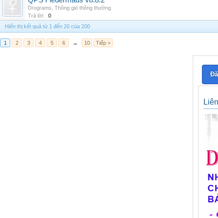
QPS Fledermaus v8.8.2
Drograms
,
Thông gió thông thường
Trả lời:
0
Hiển thị kết quả từ 1 đến 20 của 200
1
2
3
4
5
6
→
10
Tiếp >
Đă
Liê