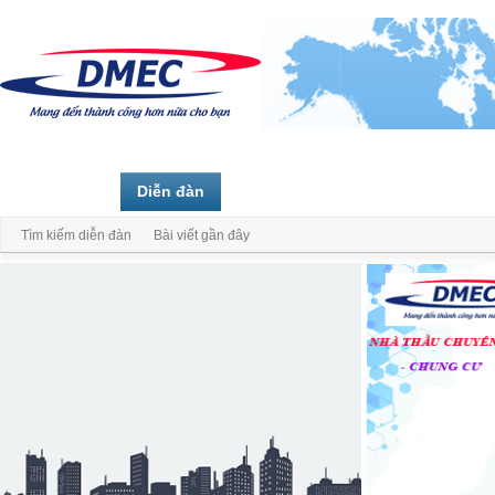
Trang chủ
Diễn đàn
Thành viên
Tìm kiếm diễn đàn
Bài viết gần đây