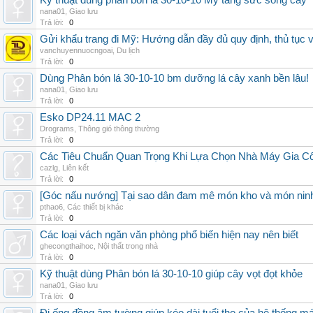
Kỹ thuật dùng phân bón lá 30-10-10 Mỹ tăng sức sống cây
nana01
,
Giao lưu
Trả lời:
0
Gửi khẩu trang đi Mỹ: Hướng dẫn đầy đủ quy định, thủ tục 
vanchuyennuocngoai
,
Du lịch
Trả lời:
0
Dùng Phân bón lá 30-10-10 bm dưỡng lá cây xanh bền lâu!
nana01
,
Giao lưu
Trả lời:
0
Esko DP24.11 MAC 2
Drograms
,
Thông gió thông thường
Trả lời:
0
Các Tiêu Chuẩn Quan Trọng Khi Lựa Chọn Nhà Máy Gia 
cazlg
,
Liên kết
Trả lời:
0
[Góc nấu nướng] Tại sao dân đam mê món kho và món ninh
pthao6
,
Các thiết bị khác
Trả lời:
0
Các loại vách ngăn văn phòng phổ biến hiện nay nên biết
ghecongthaihoc
,
Nội thất trong nhà
Trả lời:
0
Kỹ thuật dùng Phân bón lá 30-10-10 giúp cây vọt đọt khỏe
nana01
,
Giao lưu
Trả lời:
0