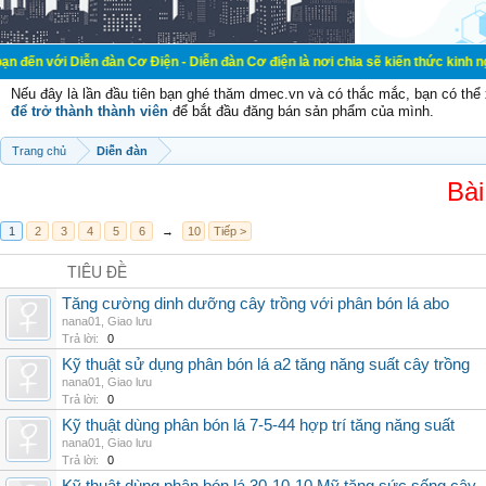
Diễn đàn Cơ Điện - Diễn đàn Cơ điện là nơi chia sẽ kiến thức kinh nghiệm tron
Nếu đây là lần đầu tiên bạn ghé thăm dmec.vn và có thắc mắc, bạn có th
để trở thành thành viên
để bắt đầu đăng bán sản phẩm của mình.
Trang chủ
Diễn đàn
Bài
1
2
3
4
5
6
→
10
Tiếp >
TIÊU ĐỀ
Tăng cường dinh dưỡng cây trồng với phân bón lá abo
nana01
,
Giao lưu
Trả lời:
0
Kỹ thuật sử dụng phân bón lá a2 tăng năng suất cây trồng
nana01
,
Giao lưu
Trả lời:
0
Kỹ thuật dùng phân bón lá 7-5-44 hợp trí tăng năng suất
nana01
,
Giao lưu
Trả lời:
0