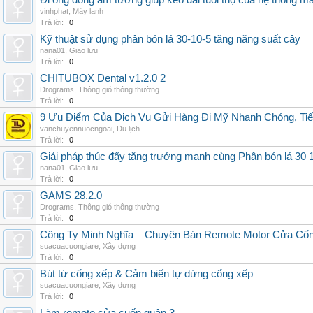
Đi ống đồng âm tường giúp kéo dài tuổi thọ của hệ thống m
vinhphat
,
Máy lạnh
Trả lời:
0
Kỹ thuật sử dụng phân bón lá 30-10-5 tăng năng suất cây
nana01
,
Giao lưu
Trả lời:
0
CHITUBOX Dental v1.2.0 2
Drograms
,
Thông gió thông thường
Trả lời:
0
9 Ưu Điểm Của Dịch Vụ Gửi Hàng Đi Mỹ Nhanh Chóng, Tiế
vanchuyennuocngoai
,
Du lịch
Trả lời:
0
Giải pháp thúc đẩy tăng trưởng mạnh cùng Phân bón lá 30 1
nana01
,
Giao lưu
Trả lời:
0
GAMS 28.2.0
Drograms
,
Thông gió thông thường
Trả lời:
0
Công Ty Minh Nghĩa – Chuyên Bán Remote Motor Cửa Cổn
suacuacuongiare
,
Xây dựng
Trả lời:
0
Bút từ cổng xếp & Cảm biến tự dừng cổng xếp
suacuacuongiare
,
Xây dựng
Trả lời:
0