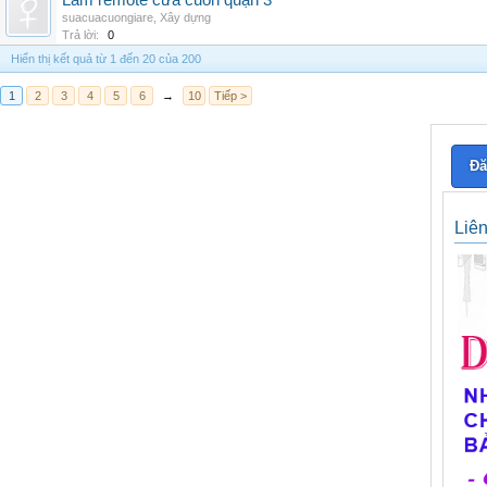
Làm remote cửa cuốn quận 3
suacuacuongiare
,
Xây dựng
Trả lời:
0
Hiển thị kết quả từ 1 đến 20 của 200
1
2
3
4
5
6
→
10
Tiếp >
Đă
Liê