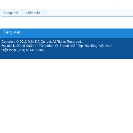
Trang chủ
Diễn đàn
Tiếng Việt
Copyright © 2013 D.M.E.C Co.,Ltd, All Rights Reserved.
Địa chỉ: K190 Lê Duẩn, P. Tân chính, Q. Thanh Khê, Thp. Đà Nẵng, Việt Nam.
Điện thoại: (+84) 5113752506