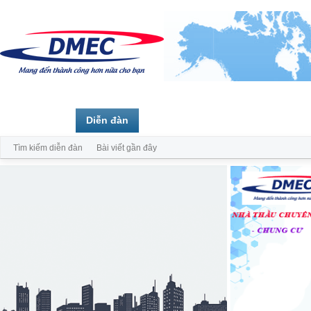
Trang chủ
Diễn đàn
Thành viên
Tìm kiếm diễn đàn
Bài viết gần đây