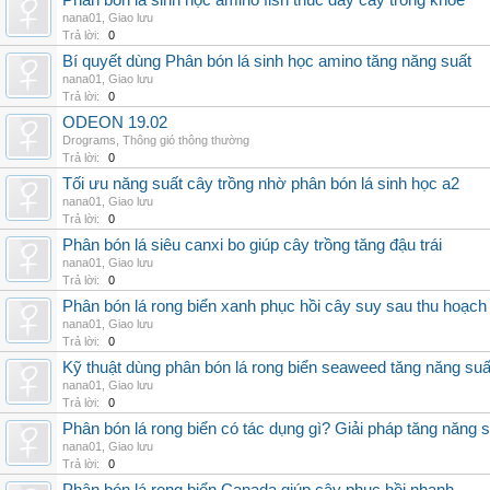
Phân bón lá sinh học amino fish thúc đẩy cây trồng khỏe
nana01
,
Giao lưu
Trả lời:
0
Bí quyết dùng Phân bón lá sinh học amino tăng năng suất
nana01
,
Giao lưu
Trả lời:
0
ODEON 19.02
Drograms
,
Thông gió thông thường
Trả lời:
0
Tối ưu năng suất cây trồng nhờ phân bón lá sinh học a2
nana01
,
Giao lưu
Trả lời:
0
Phân bón lá siêu canxi bo giúp cây trồng tăng đậu trái
nana01
,
Giao lưu
Trả lời:
0
Phân bón lá rong biển xanh phục hồi cây suy sau thu hoạch
nana01
,
Giao lưu
Trả lời:
0
Kỹ thuật dùng phân bón lá rong biển seaweed tăng năng suấ
nana01
,
Giao lưu
Trả lời:
0
Phân bón lá rong biển có tác dụng gì? Giải pháp tăng năng 
nana01
,
Giao lưu
Trả lời:
0