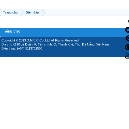
Trang chủ
Diễn đàn
Tiếng Việt
Copyright © 2013 D.M.E.C Co.,Ltd, All Rights Reserved.
Địa chỉ: K190 Lê Duẩn, P. Tân chính, Q. Thanh Khê, Thp. Đà Nẵng, Việt Nam.
Điện thoại: (+84) 5113752506