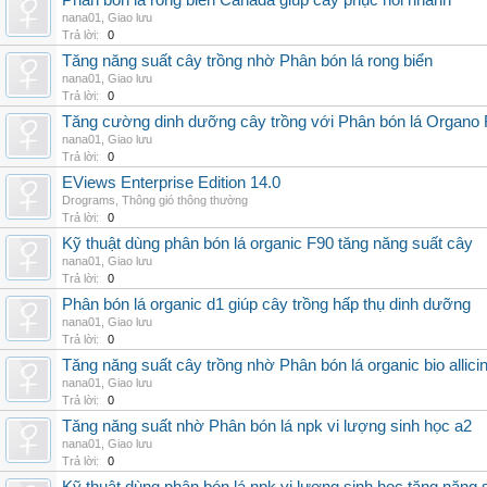
Phân bón lá rong biển Canada giúp cây phục hồi nhanh
nana01
,
Giao lưu
Trả lời:
0
Tăng năng suất cây trồng nhờ Phân bón lá rong biển
nana01
,
Giao lưu
Trả lời:
0
Tăng cường dinh dưỡng cây trồng với Phân bón lá Organo 
nana01
,
Giao lưu
Trả lời:
0
EViews Enterprise Edition 14.0
Drograms
,
Thông gió thông thường
Trả lời:
0
Kỹ thuật dùng phân bón lá organic F90 tăng năng suất cây
nana01
,
Giao lưu
Trả lời:
0
Phân bón lá organic d1 giúp cây trồng hấp thụ dinh dưỡng
nana01
,
Giao lưu
Trả lời:
0
Tăng năng suất cây trồng nhờ Phân bón lá organic bio allici
nana01
,
Giao lưu
Trả lời:
0
Tăng năng suất nhờ Phân bón lá npk vi lượng sinh học a2
nana01
,
Giao lưu
Trả lời:
0