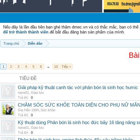
Nếu đây là lần đầu tiên bạn ghé thăm dmec.vn và có thắc mắc, bạn có th
để trở thành thành viên
để bắt đầu đăng bán sản phẩm của mình.
Trang chủ
Diễn đàn
Bài
1
2
3
4
5
6
→
10
Tiếp >
TIÊU ĐỀ
Giải pháp kỹ thuật canh tác với phân bón lá sinh học humic
nana01
,
Giao lưu
Trả lời:
0
CHĂM SÓC SỨC KHỎE TOÀN DIỆN CHO PHỤ NỮ MÃN 
Gia Hân 1994
,
Sức khỏe
Trả lời:
0
Kỹ thuật dùng Phân bón lá sinh học đức bảy 16 tăng năng s
nana01
,
Giao lưu
Trả lời:
0