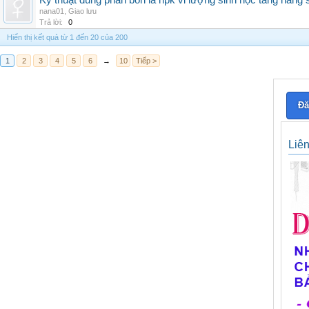
Kỹ thuật dùng phân bón lá npk vi lượng sinh học tăng năng 
nana01
,
Giao lưu
Trả lời:
0
Hiển thị kết quả từ 1 đến 20 của 200
1
2
3
4
5
6
→
10
Tiếp >
Đă
Liê