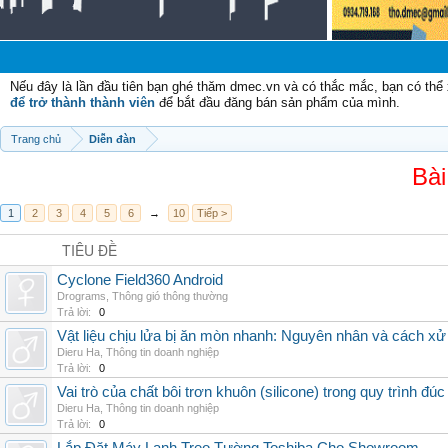
Ch
Nếu đây là lần đầu tiên bạn ghé thăm dmec.vn và có thắc mắc, bạn có th
để trở thành thành viên
để bắt đầu đăng bán sản phẩm của mình.
Trang chủ
Diễn đàn
Bài
1
2
3
4
5
6
→
10
Tiếp >
TIÊU ĐỀ
Cyclone Field360 Android
Drograms
,
Thông gió thông thường
Trả lời:
0
Vật liệu chịu lửa bị ăn mòn nhanh: Nguyên nhân và cách xử 
Dieru Ha
,
Thông tin doanh nghiệp
Trả lời:
0
Vai trò của chất bôi trơn khuôn (silicone) trong quy trình đ
Dieru Ha
,
Thông tin doanh nghiệp
Trả lời:
0