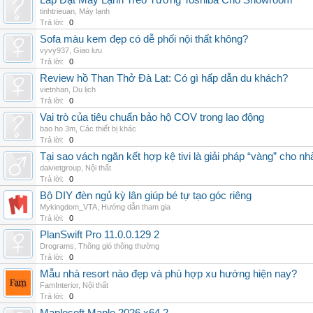
Lắp Đặt Máy Lạnh Treo Tường Toshiba Cho Showroom
tinhtrieuan
,
Máy lạnh
Trả lời:
0
Sofa màu kem đẹp có dễ phối nội thất không?
vyvy937
,
Giao lưu
Trả lời:
0
Review hồ Than Thở Đà Lạt: Có gì hấp dẫn du khách?
vietnhan
,
Du lịch
Trả lời:
0
Vai trò của tiêu chuẩn bảo hộ COV trong lao động
bao ho 3m
,
Các thiết bị khác
Trả lời:
0
Tại sao vách ngăn kết hợp kệ tivi là giải pháp “vàng” cho nh
daivietgroup
,
Nội thất
Trả lời:
0
Bộ DIY đèn ngủ kỳ lân giúp bé tự tạo góc riêng
Mykingdom_VTA
,
Hướng dẫn tham gia
Trả lời:
0
PlanSwift Pro 11.0.0.129 2
Drograms
,
Thông gió thông thường
Trả lời:
0
Mẫu nhà resort nào đẹp và phù hợp xu hướng hiện nay?
FamInterior
,
Nội thất
Trả lời:
0