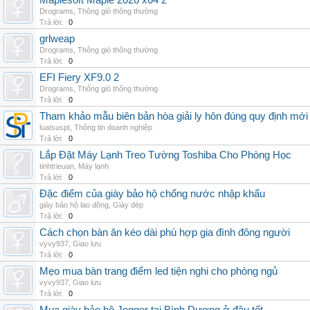
Maplesoft Maple 2026 x64 2
Drograms
,
Thông gió thông thường
Trả lời:
0
grlweap
Drograms
,
Thông gió thông thường
Trả lời:
0
EFI Fiery XF9.0 2
Drograms
,
Thông gió thông thường
Trả lời:
0
Tham khảo mẫu biên bản hòa giải ly hôn đúng quy định mới
luatsuspt
,
Thông tin doanh nghiệp
Trả lời:
0
Lắp Đặt Máy Lạnh Treo Tường Toshiba Cho Phòng Học
tinhtrieuan
,
Máy lạnh
Trả lời:
0
Đặc điểm của giày bảo hộ chống nước nhập khẩu
giày bảo hộ lao động
,
Giày dép
Trả lời:
0
Cách chọn bàn ăn kéo dài phù hợp gia đình đông người
vyvy937
,
Giao lưu
Trả lời:
0
Mẹo mua bàn trang điểm led tiện nghi cho phòng ngủ
vyvy937
,
Giao lưu
Trả lời:
0