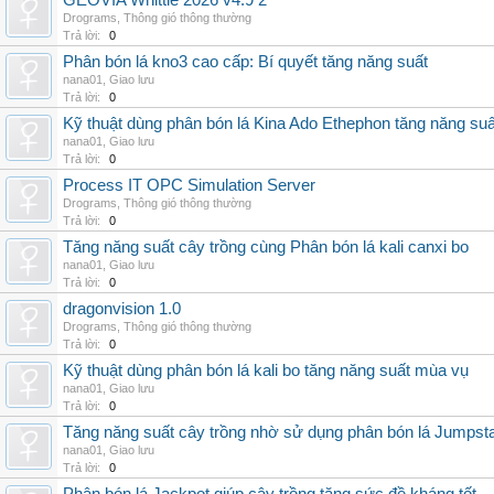
GEOVIA Whittle 2026 v4.9 2
Drograms
,
Thông gió thông thường
Trả lời:
0
Phân bón lá kno3 cao cấp: Bí quyết tăng năng suất
nana01
,
Giao lưu
Trả lời:
0
Kỹ thuật dùng phân bón lá Kina Ado Ethephon tăng năng suấ
nana01
,
Giao lưu
Trả lời:
0
Process IT OPC Simulation Server
Drograms
,
Thông gió thông thường
Trả lời:
0
Tăng năng suất cây trồng cùng Phân bón lá kali canxi bo
nana01
,
Giao lưu
Trả lời:
0
dragonvision 1.0
Drograms
,
Thông gió thông thường
Trả lời:
0
Kỹ thuật dùng phân bón lá kali bo tăng năng suất mùa vụ
nana01
,
Giao lưu
Trả lời:
0
Tăng năng suất cây trồng nhờ sử dụng phân bón lá Jumpsta
nana01
,
Giao lưu
Trả lời:
0