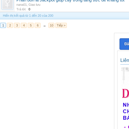
Phân bón lá Jackpot giúp cây trồng tăng sức đề kháng tốt
nana01
,
Giao lưu
Trả lời:
0
Hiển thị kết quả từ 1 đến 20 của 200
1
2
3
4
5
6
→
10
Tiếp >
Đă
Liê