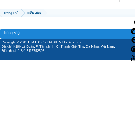
Trang chủ
Diễn đàn
Tiếng Việt
Copyright © 2013 D.M.E.C Co.,Ltd, All Rights Reserved.
Địa chỉ: K190 Lê Duẩn, P. Tân chính, Q. Thanh Khê, Thp. Đà Nẵng, Việt Nam.
Điện thoại: (+84) 5113752506