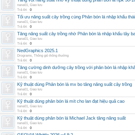
Tăng vọt năng suất nhờ kỹ thuật dùng phân bón lá npk 30-1
nana01
,
Giao lưu
Trả lời:
0
Tối ưu năng suất cây trồng cùng Phân bón lá nhập khẩu thái
nana01
,
Giao lưu
Trả lời:
0
Tăng năng suất cây trồng nhờ Phân bón lá nhập khẩu tây b
nana01
,
Giao lưu
Trả lời:
0
NedGraphics 2025.1
Drograms
,
Thông gió thông thường
Trả lời:
0
Tăng cường dinh dưỡng cây trồng với phân bón lá nhập kh
nana01
,
Giao lưu
Trả lời:
0
Kỹ thuật dùng Phân bón lá mx bo tăng năng suất cây trồng
nana01
,
Giao lưu
Trả lời:
0
Kỹ thuật dùng phân bón lá mít cho lan đạt hiệu quả cao
nana01
,
Giao lưu
Trả lời:
0
Kỹ thuật dùng phân bón lá Michael Jack tăng năng suất
nana01
,
Giao lưu
Trả lời:
0