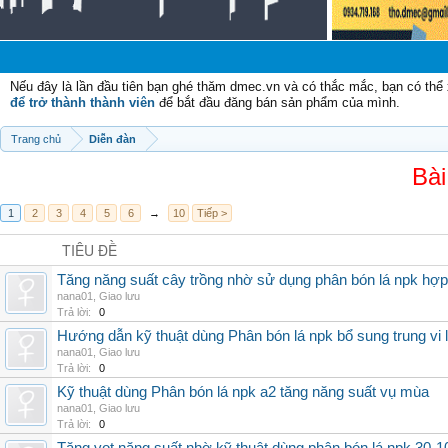
Chà
Nếu đây là lần đầu tiên bạn ghé thăm dmec.vn và có thắc mắc, bạn có th
để trở thành thành viên
để bắt đầu đăng bán sản phẩm của mình.
Trang chủ
Diễn đàn
Bài
1
2
3
4
5
6
→
10
Tiếp >
TIÊU ĐỀ
Tăng năng suất cây trồng nhờ sử dụng phân bón lá npk hợp 
nana01
,
Giao lưu
Trả lời:
0
Hướng dẫn kỹ thuật dùng Phân bón lá npk bổ sung trung vi
nana01
,
Giao lưu
Trả lời:
0
Kỹ thuật dùng Phân bón lá npk a2 tăng năng suất vụ mùa
nana01
,
Giao lưu
Trả lời:
0