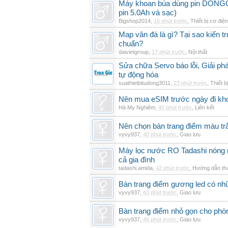
Máy khoan búa dùng pin DON
pin 5.0Ah và sạc)
Bigshop2014
,
16 phút trước
,
Thiết bị cơ điện
Map vân đá là gì? Tại sao kiến t
chuẩn?
daivietgroup
,
17 phút trước
,
Nội thất
Sửa chữa Servo báo lỗi, Giải ph
tự động hóa
suathietbitudong3011
,
23 phút trước
,
Thiết b
Nên mua eSIM trước ngày đi kho
Hà My Nghiêm
,
40 phút trước
,
Liên kết
Nên chọn bàn trang điểm màu t
vyvy937
,
40 phút trước
,
Giao lưu
Máy lọc nước RO Tadashi nóng 
cả gia đình
tadashi.amida
,
42 phút trước
,
Hướng dẫn th
Bàn trang điểm gương led có nh
vyvy937
,
43 phút trước
,
Giao lưu
Bàn trang điểm nhỏ gọn cho ph
vyvy937
,
46 phút trước
,
Giao lưu