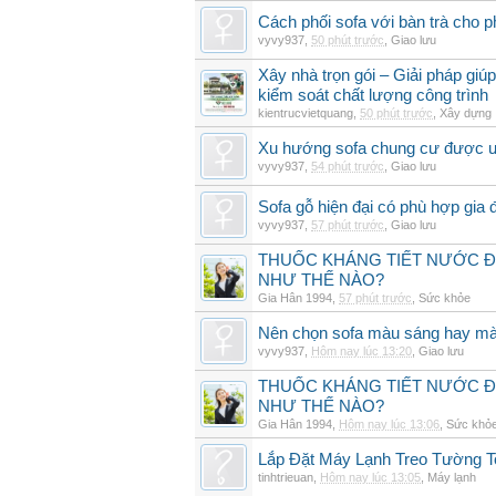
Cách phối sofa với bàn trà cho 
vyvy937
,
50 phút trước
,
Giao lưu
Xây nhà trọn gói – Giải pháp giúp
kiểm soát chất lượng công trình
kientrucvietquang
,
50 phút trước
,
Xây dựng
Xu hướng sofa chung cư được 
vyvy937
,
54 phút trước
,
Giao lưu
Sofa gỗ hiện đại có phù hợp gia 
vyvy937
,
57 phút trước
,
Giao lưu
THUỐC KHÁNG TIẾT NƯỚC ĐIỆ
NHƯ THẾ NÀO?
Gia Hân 1994
,
57 phút trước
,
Sức khỏe
Nên chọn sofa màu sáng hay mà
vyvy937
,
Hôm nay lúc 13:20
,
Giao lưu
THUỐC KHÁNG TIẾT NƯỚC ĐIỆ
NHƯ THẾ NÀO?
Gia Hân 1994
,
Hôm nay lúc 13:06
,
Sức khỏ
Lắp Đặt Máy Lạnh Treo Tường 
tinhtrieuan
,
Hôm nay lúc 13:05
,
Máy lạnh