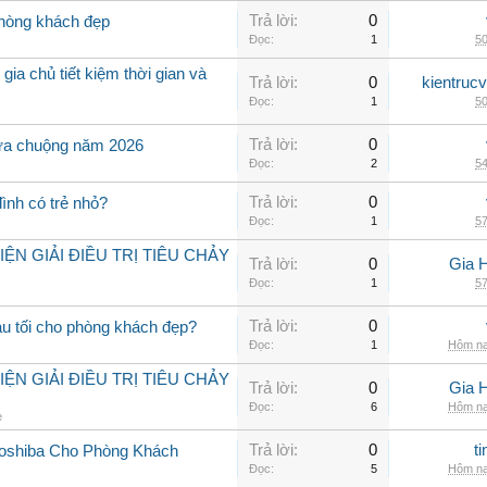
Trả lời:
0
phòng khách đẹp
Đọc:
1
50
 gia chủ tiết kiệm thời gian và
Trả lời:
0
kientruc
Đọc:
1
50
Trả lời:
0
ưa chuộng năm 2026
Đọc:
2
54
Trả lời:
0
đình có trẻ nhỏ?
Đọc:
1
57
N GIẢI ĐIỀU TRỊ TIÊU CHẢY
Trả lời:
0
Gia 
Đọc:
1
57
Trả lời:
0
u tối cho phòng khách đẹp?
Đọc:
1
Hôm na
N GIẢI ĐIỀU TRỊ TIÊU CHẢY
Trả lời:
0
Gia 
Đọc:
6
Hôm na
e
Trả lời:
0
t
Toshiba Cho Phòng Khách
Đọc:
5
Hôm na