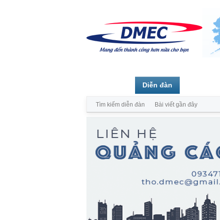
Trang chủ
Diễn đàn
Thành vi
Tìm kiếm diễn đàn
Bài viết gần đây