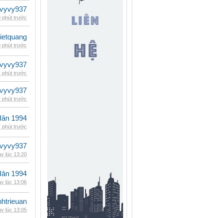
vyvy937
 phút trước
vietquang
 phút trước
vyvy937
 phút trước
vyvy937
 phút trước
Hân 1994
 phút trước
vyvy937
y lúc 13:20
Hân 1994
y lúc 13:06
inhtrieuan
y lúc 13:05