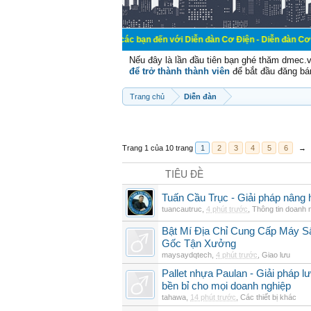
Chào mừng các bạn đến với Diễn đàn Cơ Điện - Diễn đàn Cơ điện là nơi ch
Nếu đây là lần đầu tiên bạn ghé thăm dmec.
để trở thành thành viên
để bắt đầu đăng bá
Trang chủ
Diễn đàn
Trang 1 của 10 trang
1
2
3
4
5
6
→
TIÊU ĐỀ
Tuấn Cầu Trục - Giải pháp nâng 
tuancautruc
,
4 phút trước
,
Thông tin doanh 
Bật Mí Địa Chỉ Cung Cấp Máy 
Gốc Tận Xưởng
maysaydqtech
,
4 phút trước
,
Giao lưu
Pallet nhựa Paulan - Giải pháp 
bền bỉ cho mọi doanh nghiệp
tahawa
,
14 phút trước
,
Các thiết bị khác