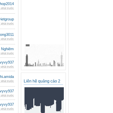
shop2014
 phút trước
vietgroup
 phút trước
udong3011
 phút trước
 Nghiêm
 phút trước
vyvy937
 phút trước
hi.amida
Liên hệ quảng cáo 2
 phút trước
vyvy937
 phút trước
vyvy937
 phút trước