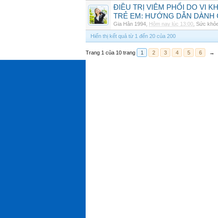
ĐIỀU TRỊ VIÊM PHỔI DO VI 
TRẺ EM: HƯỚNG DẪN DÀNH 
Gia Hân 1994
,
Hôm nay lúc 13:00
,
Sức khỏ
Hiển thị kết quả từ 1 đến 20 của 200
Trang 1 của 10 trang
1
2
3
4
5
6
→