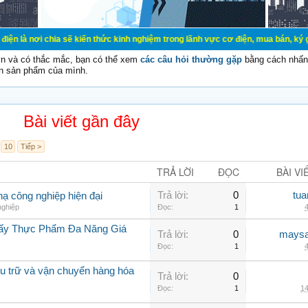
ia sẽ kiến thức kinh nghiệm trong lãnh vực cơ điện, mua bán, ký gửi, cho thuê 
vn và có thắc mắc, bạn có thể xem
các câu hỏi thường gặp
bằng cách nhấn 
n sản phẩm của mình.
Bài viết gần đây
10
Tiếp >
TRẢ LỜI
ĐỌC
BÀI VI
Trả lời:
0
tua
hạ công nghiệp hiện đại
nghiệp
Đọc:
1
4
Sấy Thực Phẩm Đa Năng Giá
Trả lời:
0
maysa
Đọc:
1
4
lưu trữ và vận chuyển hàng hóa
Trả lời:
0
Đọc:
1
14