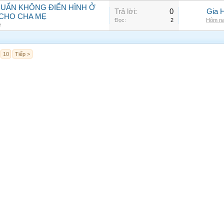
KHUẨN KHÔNG ĐIỂN HÌNH Ở
Trả lời:
0
Gia 
CHO CHA MẸ
Đọc:
2
Hôm na
e
10
Tiếp >