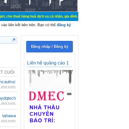
hàng hoá dịch vụ cá nhân, gia đình. Mua bán, ký gửi, cho thuê thiết bị hệ thố
vào liên kết bên trên. Bạn có thể
đăng ký
Đăng nhập / Đăng ký
Liên hệ quảng cáo 1
ẾT CUỐI
ncautruc
 phút trước
ydqtech
 phút trước
tahawa
 phút trước