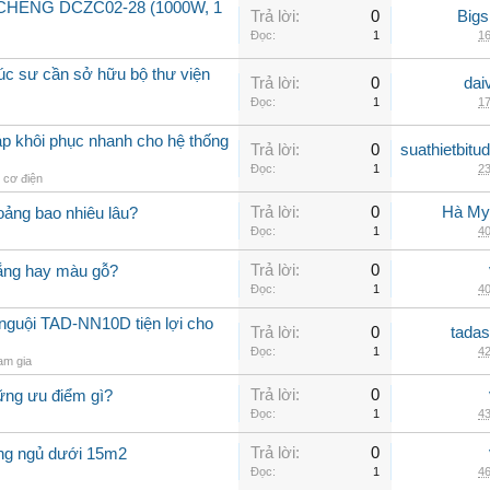
GCHENG DCZC02-28 (1000W, 1
Trả lời:
0
Big
Đọc:
1
16
rúc sư cần sở hữu bộ thư viện
Trả lời:
0
dai
Đọc:
1
17
áp khôi phục nhanh cho hệ thống
Trả lời:
0
suathietbit
Đọc:
1
23
ị cơ điện
Trả lời:
0
Hà My
ảng bao nhiêu lâu?
Đọc:
1
40
Trả lời:
0
rắng hay màu gỗ?
Đọc:
1
40
nguội TAD-NN10D tiện lợi cho
Trả lời:
0
tadas
Đọc:
1
42
am gia
Trả lời:
0
ững ưu điểm gì?
Đọc:
1
43
Trả lời:
0
òng ngủ dưới 15m2
Đọc:
1
46