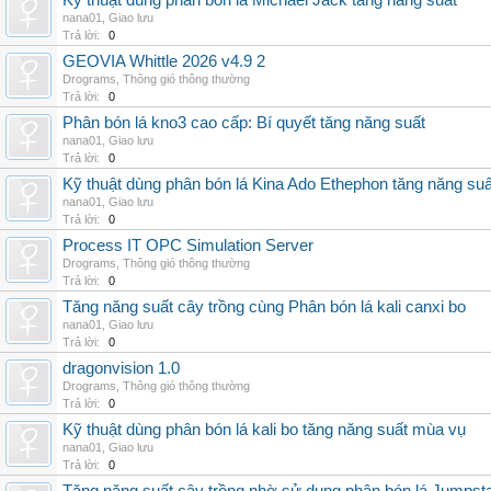
Kỹ thuật dùng phân bón lá Michael Jack tăng năng suất
nana01
,
Giao lưu
Trả lời:
0
GEOVIA Whittle 2026 v4.9 2
Drograms
,
Thông gió thông thường
Trả lời:
0
Phân bón lá kno3 cao cấp: Bí quyết tăng năng suất
nana01
,
Giao lưu
Trả lời:
0
Kỹ thuật dùng phân bón lá Kina Ado Ethephon tăng năng suấ
nana01
,
Giao lưu
Trả lời:
0
Process IT OPC Simulation Server
Drograms
,
Thông gió thông thường
Trả lời:
0
Tăng năng suất cây trồng cùng Phân bón lá kali canxi bo
nana01
,
Giao lưu
Trả lời:
0
dragonvision 1.0
Drograms
,
Thông gió thông thường
Trả lời:
0
Kỹ thuật dùng phân bón lá kali bo tăng năng suất mùa vụ
nana01
,
Giao lưu
Trả lời:
0