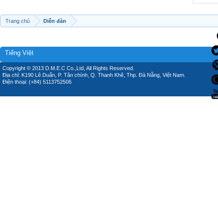
Trang chủ
Diễn đàn
Tiếng Việt
Copyright © 2013 D.M.E.C Co.,Ltd, All Rights Reserved.
Địa chỉ: K190 Lê Duẩn, P. Tân chính, Q. Thanh Khê, Thp. Đà Nẵng, Việt Nam.
Điện thoại: (+84) 5113752506