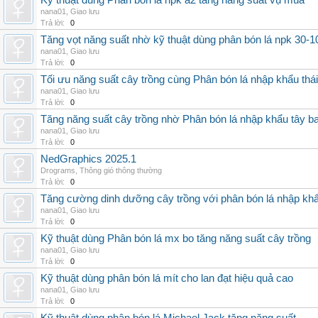
Kỹ thuật dùng Phân bón lá npk a2 tăng năng suất vụ mùa
nana01
,
Giao lưu
Trả lời:
0
Tăng vọt năng suất nhờ kỹ thuật dùng phân bón lá npk 30-1
nana01
,
Giao lưu
Trả lời:
0
Tối ưu năng suất cây trồng cùng Phân bón lá nhập khẩu thái
nana01
,
Giao lưu
Trả lời:
0
Tăng năng suất cây trồng nhờ Phân bón lá nhập khẩu tây b
nana01
,
Giao lưu
Trả lời:
0
NedGraphics 2025.1
Drograms
,
Thông gió thông thường
Trả lời:
0
Tăng cường dinh dưỡng cây trồng với phân bón lá nhập kh
nana01
,
Giao lưu
Trả lời:
0
Kỹ thuật dùng Phân bón lá mx bo tăng năng suất cây trồng
nana01
,
Giao lưu
Trả lời:
0
Kỹ thuật dùng phân bón lá mít cho lan đạt hiệu quả cao
nana01
,
Giao lưu
Trả lời:
0