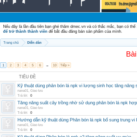
Nếu đây là lần đầu tiên bạn ghé thăm dmec.vn và có thắc mắc, bạn có th
để trở thành thành viên
để bắt đầu đăng bán sản phẩm của mình.
Trang chủ
Diễn đàn
Bài
1
2
3
4
5
6
→
10
Tiếp >
TIÊU ĐỀ
Kỹ thuật dùng phân bón lá npk vi lượng sinh học tăng năng 
nana01
,
Giao lưu
Trả lời:
0
Tăng năng suất cây trồng nhờ sử dụng phân bón lá npk hợp 
nana01
,
Giao lưu
Trả lời:
0
Hướng dẫn kỹ thuật dùng Phân bón lá npk bổ sung trung vi
nana01
,
Giao lưu
Trả lời:
0