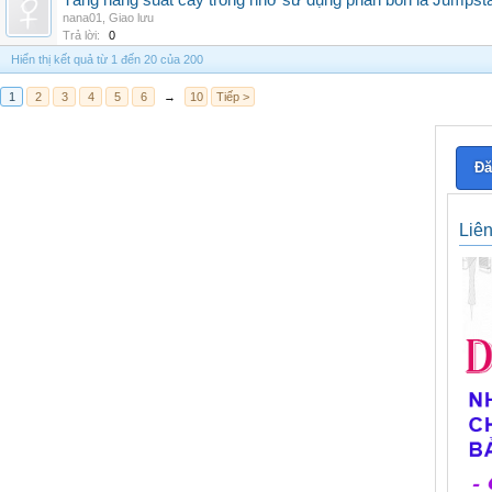
Tăng năng suất cây trồng nhờ sử dụng phân bón lá Jumpsta
nana01
,
Giao lưu
Trả lời:
0
Hiển thị kết quả từ 1 đến 20 của 200
1
2
3
4
5
6
→
10
Tiếp >
Đă
Liê