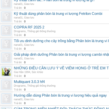
Kỹ thuật canh tác: Phân bón lá trung vi lượng là gì?
nana01
,
Giao lưu
Trả lời:
0
Kỹ thuật dùng phân bón lá trung vi lượng Fetrilon Combi
nana01
,
Giao lưu
Trả lời:
0
COPRA RF 2025 2
Drograms
,
Thông gió thông thường
Trả lời:
0
Tối ưu dinh dưỡng cho cây trồng bằng Phân bón lá trung vi
nana01
,
Giao lưu
Trả lời:
0
Giải pháp dinh dưỡng Phân bón lá trung vi lượng cambi nhậ
nana01
,
Giao lưu
Trả lời:
0
NHỮNG ĐIỀU CẦN LƯU Ý VỀ VIÊM HỌNG Ở TRẺ EM 
Gia Hân 1994
,
Sức khỏe
Trả lời:
0
Multiquant 3.0.3 hf4
Drograms
,
Thông gió thông thường
Trả lời:
0
Hướng dẫn dùng Phân bón lá trung vi lượng hiệu quả ngay
nana01
,
Giao lưu
Trả lời:
0