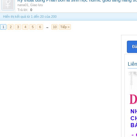
Kỹ thuật dùng Phân bón lá sinh học humic gold tăng năng s
nana01
,
Giao lưu
Trả lời:
0
Hiển thị kết quả từ 1 đến 20 của 200
1
2
3
4
5
6
→
10
Tiếp >
Đă
Liê