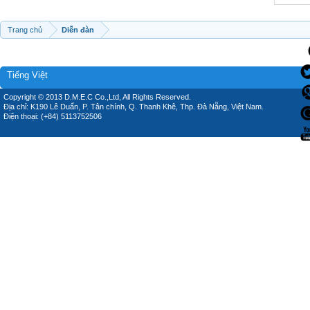
Trang chủ
Diễn đàn
Tiếng Việt
Copyright © 2013 D.M.E.C Co.,Ltd, All Rights Reserved.
Địa chỉ: K190 Lê Duẩn, P. Tân chính, Q. Thanh Khê, Thp. Đà Nẵng, Việt Nam.
Điện thoại: (+84) 5113752506