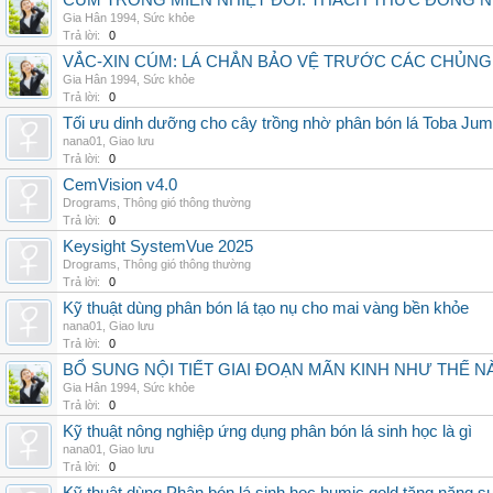
CÚM TRONG MIỀN NHIỆT ĐỚI: THÁCH THỨC ĐỒNG 
Gia Hân 1994
,
Sức khỏe
Trả lời:
0
VẮC-XIN CÚM: LÁ CHẮN BẢO VỆ TRƯỚC CÁC CHỦN
Gia Hân 1994
,
Sức khỏe
Trả lời:
0
Tối ưu dinh dưỡng cho cây trồng nhờ phân bón lá Toba Jum
nana01
,
Giao lưu
Trả lời:
0
CemVision v4.0
Drograms
,
Thông gió thông thường
Trả lời:
0
Keysight SystemVue 2025
Drograms
,
Thông gió thông thường
Trả lời:
0
Kỹ thuật dùng phân bón lá tạo nụ cho mai vàng bền khỏe
nana01
,
Giao lưu
Trả lời:
0
BỔ SUNG NỘI TIẾT GIAI ĐOẠN MÃN KINH NHƯ THẾ 
Gia Hân 1994
,
Sức khỏe
Trả lời:
0
Kỹ thuật nông nghiệp ứng dụng phân bón lá sinh học là gì
nana01
,
Giao lưu
Trả lời:
0