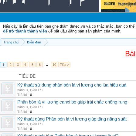
Nếu đây là lần đầu tiên bạn ghé thăm dmec.vn và có thắc mắc, bạn có th
để trở thành thành viên
để bắt đầu đăng bán sản phẩm của mình.
Trang chủ
Diễn đàn
Bài
1
2
3
4
5
6
→
10
Tiếp >
TIÊU ĐỀ
Kỹ thuật sử dụng phân bón lá vi lượng cho lúa hiệu quả
nana01
,
Giao lưu
Trả lời:
0
Phân bón lá vi lượng canxi bo giúp trái chắc chống rụng
nana01
,
Giao lưu
Trả lời:
0
Kỹ thuật dùng Phân bón lá vi lượng giúp tăng năng suất
nana01
,
Giao lưu
Trả lời:
0