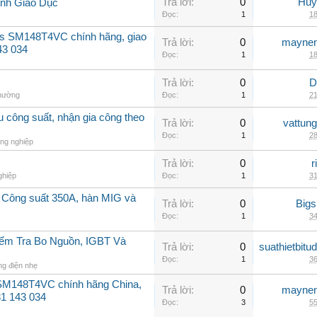
Trả lời:
0
Huy
h Giáo Dục
Đọc:
1
18
ss SM148T4VC chính hãng, giao
Trả lời:
0
maynen
43 034
Đọc:
1
18
Trả lời:
0
D
thường
Đọc:
1
21
u công suất, nhận gia công theo
Trả lời:
0
vattun
Đọc:
1
28
ng nghiệp
Trả lời:
0
r
ghiệp
Đọc:
1
31
Công suất 350A, hàn MIG và
Trả lời:
0
Big
Đọc:
1
34
iểm Tra Bo Nguồn, IGBT Và
Trả lời:
0
suathietbit
Đọc:
1
36
ng điện nhẹ
SM148T4VC chính hãng China,
Trả lời:
0
maynen
31 143 034
Đọc:
3
55