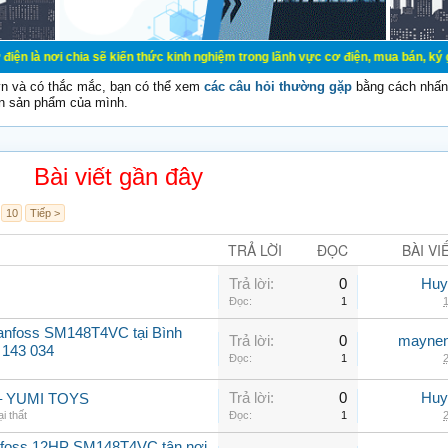
a sẽ kiến thức kinh nghiệm trong lãnh vực cơ điện, mua bán, ký gửi, cho thuê 
vn và có thắc mắc, bạn có thể xem
các câu hỏi thường gặp
bằng cách nhấn 
n sản phẩm của mình.
Bài viết gần đây
10
Tiếp >
TRẢ LỜI
ĐỌC
BÀI VI
Trả lời:
0
Huy
Đọc:
1
1
Danfoss SM148T4VC tại Bình
Trả lời:
0
maynen
 143 034
Đọc:
1
2
Trả lời:
0
Huy
bé – YUMI TOYS
i thất
Đọc:
1
2
nfoss 12HP SM148T4VC tận nơi,