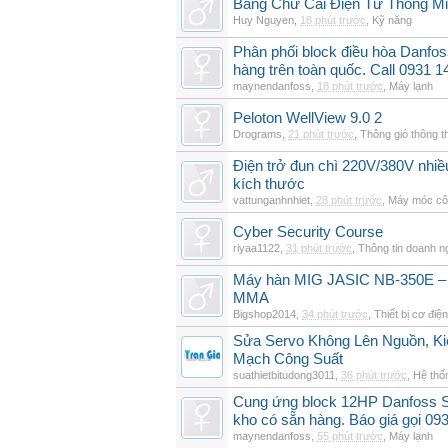
Bảng Chữ Cái Điện Tử Thông Min
Huy Nguyen
,
18 phút trước
,
Kỹ năng
Phân phối block điều hòa Danfo
hàng trên toàn quốc. Call 0931 1
maynendanfoss
,
18 phút trước
,
Máy lạnh
Peloton WellView 9.0 2
Drograms
,
21 phút trước
,
Thông gió thông 
Điện trở đun chì 220V/380V nhiề
kích thước
vattunganhnhiet
,
28 phút trước
,
Máy móc cô
Cyber Security Course
riyaa1122
,
31 phút trước
,
Thông tin doanh n
Máy hàn MIG JASIC NB-350E – 
MMA
Bigshop2014
,
34 phút trước
,
Thiết bị cơ điện
Sửa Servo Không Lên Nguồn, K
Mạch Công Suất
suathietbitudong3011
,
36 phút trước
,
Hệ thố
Cung ứng block 12HP Danfoss 
kho có sẵn hàng. Báo giá gọi 09
maynendanfoss
,
55 phút trước
,
Máy lạnh