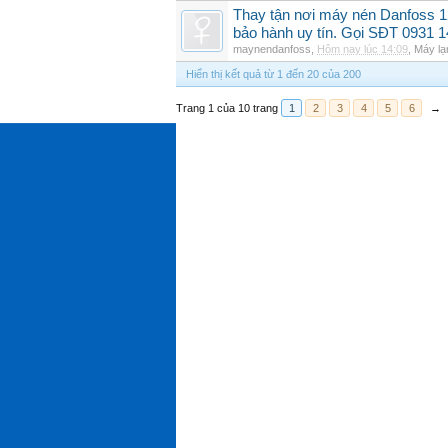
Thay tận nơi máy nén Danfoss
bảo hành uy tín. Gọi SĐT 0931 
maynendanfoss
,
Hôm nay lúc 14:09
,
Máy lạ
Hiển thị kết quả từ 1 đến 20 của 200
Trang 1 của 10 trang
1
2
3
4
5
6
→