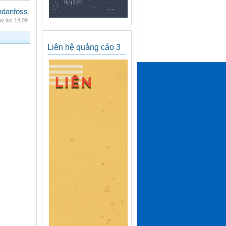
danfoss
y lúc 14:09
Liên hệ quảng cáo 3