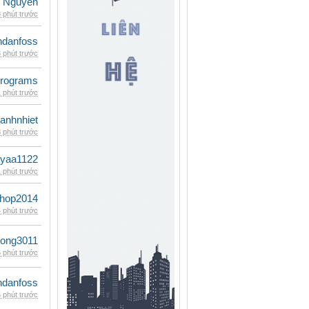
 Nguyen
 phút trước
danfoss
 phút trước
rograms
 phút trước
ganhnhiet
 phút trước
iyaa1122
 phút trước
shop2014
 phút trước
udong3011
 phút trước
danfoss
 phút trước