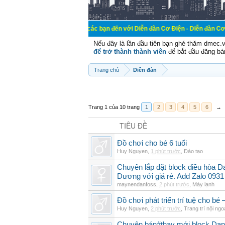
Chào mừng các bạn đến với Diễn đàn Cơ Điện - Diễn đàn Cơ điện là nơi chi
Nếu đây là lần đầu tiên bạn ghé thăm dmec.
để trở thành thành viên
để bắt đầu đăng bá
Trang chủ
Diễn đàn
Trang 1 của 10 trang
1
2
3
4
5
6
→
TIÊU ĐỀ
Đồ chơi cho bé 6 tuổi
Huy Nguyen
,
1 phút trước
,
Đào tạo
Chuyên lắp đặt block điều hòa 
Dương với giá rẻ. Add Zalo 0931
maynendanfoss
,
2 phút trước
,
Máy lạnh
Đồ chơi phát triển trí tuệ cho 
Huy Nguyen
,
2 phút trước
,
Trang trí nội ngoạ
Chuyên bán#thay mới block Da