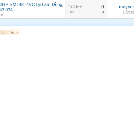
 12HP SM148T4VC tại Lâm Đồng,
Trả lời:
0
maynen
143 034
Đọc:
3
Hôm na
nh
10
Tiếp >