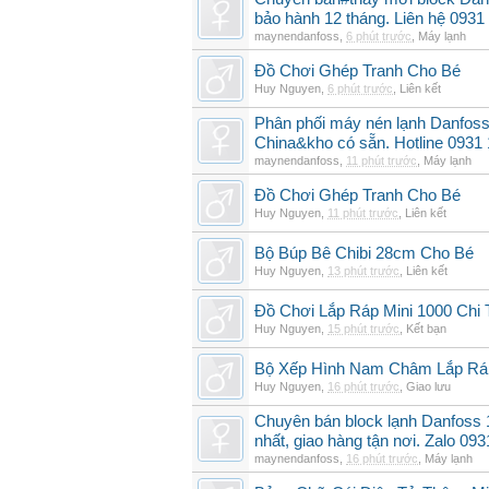
bảo hành 12 tháng. Liên hệ 0931
maynendanfoss
,
6 phút trước
,
Máy lạnh
Đồ Chơi Ghép Tranh Cho Bé
Huy Nguyen
,
6 phút trước
,
Liên kết
Phân phối máy nén lạnh Danfo
China&kho có sẵn. Hotline 0931
maynendanfoss
,
11 phút trước
,
Máy lạnh
Đồ Chơi Ghép Tranh Cho Bé
Huy Nguyen
,
11 phút trước
,
Liên kết
Bộ Búp Bê Chibi 28cm Cho Bé
Huy Nguyen
,
13 phút trước
,
Liên kết
Đồ Chơi Lắp Ráp Mini 1000 Chi
Huy Nguyen
,
15 phút trước
,
Kết bạn
Bộ Xếp Hình Nam Châm Lắp 
Huy Nguyen
,
16 phút trước
,
Giao lưu
Chuyên bán block lạnh Danfoss
nhất, giao hàng tận nơi. Zalo 09
maynendanfoss
,
16 phút trước
,
Máy lạnh