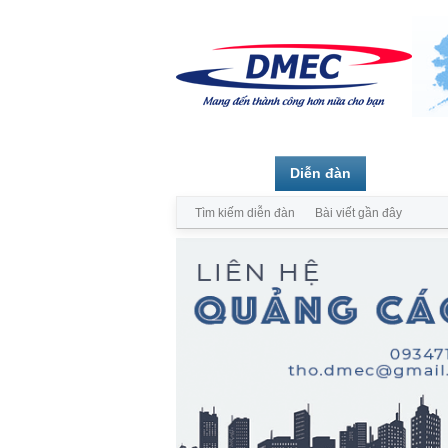
Trang chủ
Diễn đàn
Thành vi
Tìm kiếm diễn đàn
Bài viết gần đây