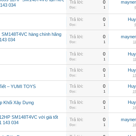
Trả lời:
0
maynen
 143 034
Đọc:
1
6
Trả lời:
0
Huy
Đọc:
1
6
ss SM148T4VC hàng chính hãng
Trả lời:
0
maynen
 143 034
Đọc:
1
11
Trả lời:
0
Huy
Đọc:
1
11
Trả lời:
0
Huy
Đọc:
1
13
Trả lời:
0
Huy
 Tiết – YUMI TOYS
Đọc:
1
15
Trả lời:
0
Huy
Ráp Khối Xây Dựng
Đọc:
1
16
 12HP SM148T4VC với giá tốt
Trả lời:
0
maynen
31 143 034
Đọc:
1
16