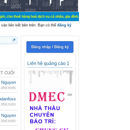
hàng hoá dịch vụ cá nhân, gia đình. Mua bán, ký gửi, cho thuê thiết bị hệ thố
vào liên kết bên trên. Bạn có thể
đăng ký
Đăng nhập / Đăng ký
Liên hệ quảng cáo 1
ẾT CUỐI
 Nguyen
 phút trước
danfoss
 phút trước
 Nguyen
 phút trước