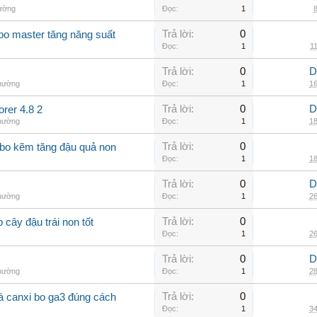
hường
Đọc:
1
8
Trả lời:
0
 bo master tăng năng suất
Đọc:
1
11
Trả lời:
0
D
thường
Đọc:
1
16
Trả lời:
0
D
er 4.8 2
thường
Đọc:
1
18
Trả lời:
0
 bo kẽm tăng đậu quả non
Đọc:
1
18
Trả lời:
0
D
thường
Đọc:
1
26
Trả lời:
0
 cây đậu trái non tốt
Đọc:
1
26
Trả lời:
0
D
thường
Đọc:
1
28
Trả lời:
0
 lá canxi bo ga3 đúng cách
Đọc:
1
34