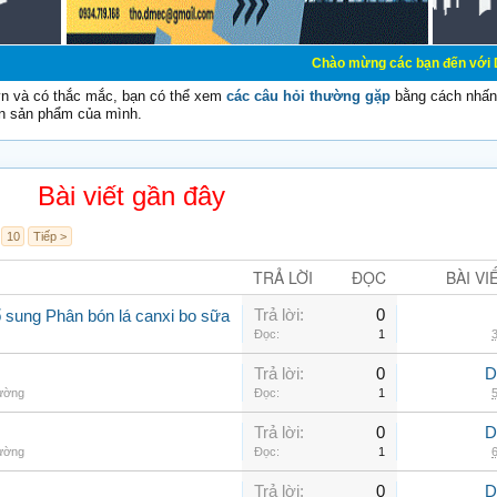
Chào mừng các bạn đến với Diễn đàn Cơ Điệ
vn và có thắc mắc, bạn có thể xem
các câu hỏi thường gặp
bằng cách nhấn 
n sản phẩm của mình.
Bài viết gần đây
10
Tiếp >
TRẢ LỜI
ĐỌC
BÀI VI
Trả lời:
0
 sung Phân bón lá canxi bo sữa
Đọc:
1
3
Trả lời:
0
D
hường
Đọc:
1
5
Trả lời:
0
D
hường
Đọc:
1
6
Trả lời:
0
D