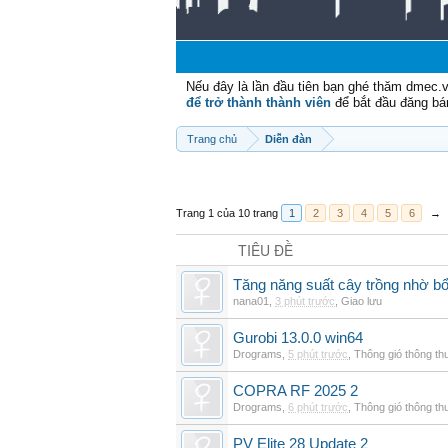
Nếu đây là lần đầu tiên bạn ghé thăm dmec.
để trở thành thành viên
để bắt đầu đăng bá
Trang chủ
Diễn đàn
Trang 1 của 10 trang
1
2
3
4
5
6
→
TIÊU ĐỀ
Tăng năng suất cây trồng nhờ bổ
nana01
,
3 phút trước
,
Giao lưu
Gurobi 13.0.0 win64
Drograms
,
5 phút trước
,
Thông gió thông t
COPRA RF 2025 2
Drograms
,
6 phút trước
,
Thông gió thông t
PV Elite 28 Update 2