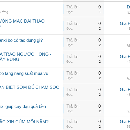
Trả lời:
0
D
thường
Đọc:
1
36
VÕNG MẠC ĐÁI THÁO
Trả lời:
0
Gia 
?
Đọc:
2
41
Trả lời:
0
anxi bo có tác dụng gì?
Đọc:
2
41
ỮA TRÀO NGƯỢC HỌNG -
Trả lời:
0
Gia 
ĐẦY BỤNG
Đọc:
2
44
Trả lời:
0
 bo tăng năng suất mùa vụ
Đọc:
2
48
HẬN BIẾT SỚM ĐỂ CHĂM SÓC
Trả lời:
0
Gia 
Đọc:
2
48
Trả lời:
0
nxi giúp cây đậu quả bền
Đọc:
2
55
Trả lời:
0
Gia 
VẮC-XIN CÚM MỖI NĂM?
Đọc:
2
55