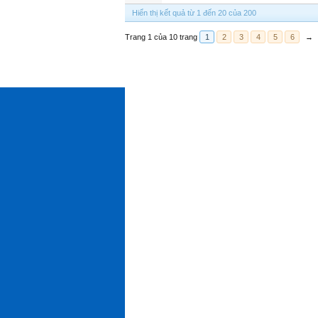
Hiển thị kết quả từ 1 đến 20 của 200
Trang 1 của 10 trang
1
2
3
4
5
6
→