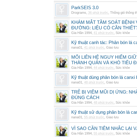
ParkSEIS 3.0
Drograms
,
36 phút trước
,
Thông gió thông 
KHÁM MẮT TẦM SOÁT BỆNH 
ĐƯỜNG: LIỆU CÓ CẦN THIẾT
Gia Hân 1994
,
41 phút trước
,
Sức khỏe
Kỹ thuật canh tác: Phân bón lá c
nana01
,
41 phút trước
,
Giao lưu
MỐI LIÊN HỆ NGUY HIỂM GI
THÀNH QUẢN VÀ KHÓ TIÊU 
Gia Hân 1994
,
44 phút trước
,
Sức khỏe
Kỹ thuật dùng phân bón lá canxi
nana01
,
48 phút trước
,
Giao lưu
TRẺ BỊ VIÊM MŨI DỊ ỨNG: N
ĐÚNG CÁCH
Gia Hân 1994
,
48 phút trước
,
Sức khỏe
Kỹ thuật sử dụng phân bón lá ca
nana01
,
55 phút trước
,
Giao lưu
VÌ SAO CẦN TIÊM NHẮC LẠI 
Gia Hân 1994
,
55 phút trước
,
Sức khỏe