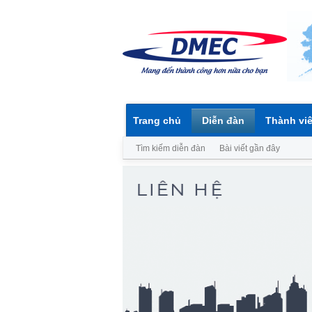
Trang chủ
Diễn đàn
Thành vi
Tìm kiếm diễn đàn
Bài viết gần đây