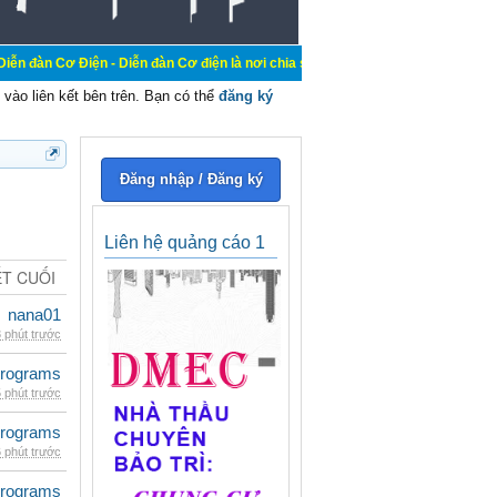
n - Diễn đàn Cơ điện là nơi chia sẽ kiến thức kinh nghiệm trong lãnh vực cơ đ
vào liên kết bên trên. Bạn có thể
đăng ký
Đăng nhập / Đăng ký
Liên hệ quảng cáo 1
ẾT CUỐI
nana01
 phút trước
rograms
 phút trước
rograms
 phút trước
rograms