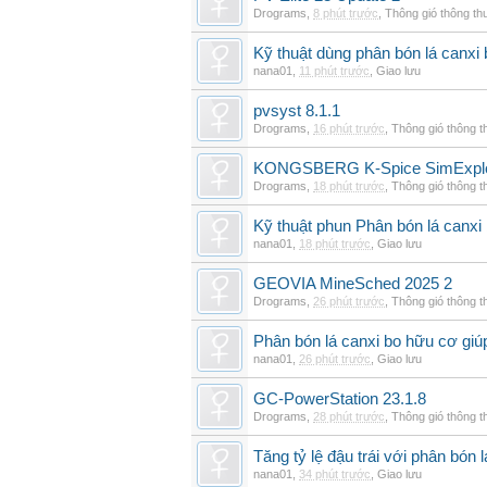
Drograms
,
8 phút trước
,
Thông gió thông t
Kỹ thuật dùng phân bón lá canxi
nana01
,
11 phút trước
,
Giao lưu
pvsyst 8.1.1
Drograms
,
16 phút trước
,
Thông gió thông 
KONGSBERG K-Spice SimExplor
Drograms
,
18 phút trước
,
Thông gió thông 
Kỹ thuật phun Phân bón lá canxi
nana01
,
18 phút trước
,
Giao lưu
GEOVIA MineSched 2025 2
Drograms
,
26 phút trước
,
Thông gió thông 
Phân bón lá canxi bo hữu cơ giúp
nana01
,
26 phút trước
,
Giao lưu
GC-PowerStation 23.1.8
Drograms
,
28 phút trước
,
Thông gió thông 
Tăng tỷ lệ đậu trái với phân bón
nana01
,
34 phút trước
,
Giao lưu