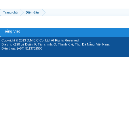
Trang chủ
Diễn đàn
Tiếng Việt
Copyright © 2013 D.M.E.C Co.,Ltd, All Rights Reserved.
Địa chỉ: K190 Lê Duẩn, P. Tân chính, Q. Thanh Khê, Thp. Đà Nẵng, Việt Nam.
Điện thoại: (+84) 5113752506