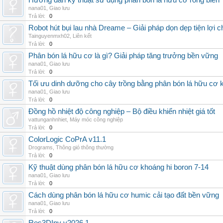
Hướng dẫn kỹ thuật sử dụng phân bón lá hữu cơ rong biển
nana01
,
Giao lưu
Trả lời:
0
Robot hút bụi lau nhà Dreame – Giải pháp dọn dẹp tiện lợi ch
Tainguyenmxh02
,
Liên kết
Trả lời:
0
Phân bón lá hữu cơ là gì? Giải pháp tăng trưởng bền vững
nana01
,
Giao lưu
Trả lời:
0
Tối ưu dinh dưỡng cho cây trồng bằng phân bón lá hữu cơ
nana01
,
Giao lưu
Trả lời:
0
Đồng hồ nhiệt độ công nghiệp – Bộ điều khiển nhiệt giá tốt
vattunganhnhiet
,
Máy móc công nghiệp
Trả lời:
0
ColorLogic CoPrA v11.1
Drograms
,
Thông gió thông thường
Trả lời:
0
Kỹ thuật dùng phân bón lá hữu cơ khoáng hi boron 7-14
nana01
,
Giao lưu
Trả lời:
0
Cách dùng phân bón lá hữu cơ humic cải tạo đất bền vững
nana01
,
Giao lưu
Trả lời:
0