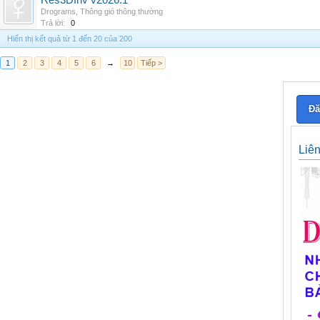
Res3DInv v2026.1
Drograms
,
Thông gió thông thường
Trả lời:
0
Hiển thị kết quả từ 1 đến 20 của 200
1
2
3
4
5
6
→
10
Tiếp >
Đă
Liê