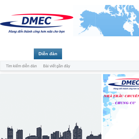
Trang chủ
Diễn đàn
Thành viên
Tìm kiếm diễn đàn
Bài viết gần đây