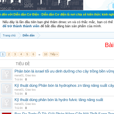
 đàn Cơ Điện - Diễn đàn Cơ điện là nơi chia sẽ kiến thức kinh nghiệm trong lã
Nếu đây là lần đầu tiên bạn ghé thăm dmec.vn và có thắc mắc, bạn có th
để trở thành thành viên
để bắt đầu đăng bán sản phẩm của mình.
Trang chủ
Diễn đàn
Bài
1
2
3
4
5
6
→
10
Tiếp >
TIÊU ĐỀ
Phân bón lá israel tối ưu dinh dưỡng cho cây trồng bền vữn
nana01
,
Giao lưu
Trả lời:
0
Kỹ thuật dùng Phân bón lá hydrophos zn tăng năng suất câ
nana01
,
Giao lưu
Trả lời:
0
Kỹ thuật dùng phân bón lá hydro fulvic tăng năng suất
nana01
,
Giao lưu
Trả lời:
0