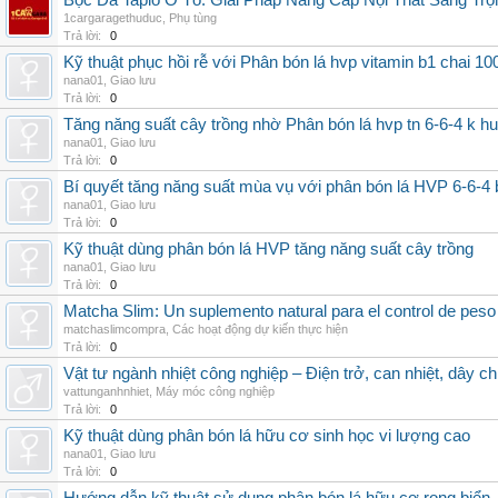
Bọc Da Taplo Ô Tô: Giải Pháp Nâng Cấp Nội Thất Sang Trọ
1cargaragethuduc
,
Phụ tùng
Trả lời:
0
Kỹ thuật phục hồi rễ với Phân bón lá hvp vitamin b1 chai 10
nana01
,
Giao lưu
Trả lời:
0
Tăng năng suất cây trồng nhờ Phân bón lá hvp tn 6-6-4 k h
nana01
,
Giao lưu
Trả lời:
0
Bí quyết tăng năng suất mùa vụ với phân bón lá HVP 6-6-4 
nana01
,
Giao lưu
Trả lời:
0
Kỹ thuật dùng phân bón lá HVP tăng năng suất cây trồng
nana01
,
Giao lưu
Trả lời:
0
Matcha Slim: Un suplemento natural para el control de peso
matchaslimcompra
,
Các hoạt động dự kiến thực hiện
Trả lời:
0
Vật tư ngành nhiệt công nghiệp – Điện trở, can nhiệt, dây ch
vattunganhnhiet
,
Máy móc công nghiệp
Trả lời:
0
Kỹ thuật dùng phân bón lá hữu cơ sinh học vi lượng cao
nana01
,
Giao lưu
Trả lời:
0