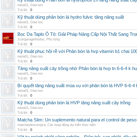
Kỹ thuật dùng Phân bón lá hydrophos zn tăng năng suất câ
nana01
,
Giao lưu
Trả lời:
0
Kỹ thuật dùng phân bón lá hydro fulvic tăng năng suất
nana01
,
Giao lưu
Trả lời:
0
Bọc Da Taplo Ô Tô: Giải Pháp Nâng Cấp Nội Thất Sang Trọ
1cargaragethuduc
,
Phụ tùng
Trả lời:
0
Kỹ thuật phục hồi rễ với Phân bón lá hvp vitamin b1 chai 10
nana01
,
Giao lưu
Trả lời:
0
Tăng năng suất cây trồng nhờ Phân bón lá hvp tn 6-6-4 k h
nana01
,
Giao lưu
Trả lời:
0
Bí quyết tăng năng suất mùa vụ với phân bón lá HVP 6-6-4 
nana01
,
Giao lưu
Trả lời:
0
Kỹ thuật dùng phân bón lá HVP tăng năng suất cây trồng
nana01
,
Giao lưu
Trả lời:
0
Matcha Slim: Un suplemento natural para el control de peso
matchaslimcompra
,
Các hoạt động dự kiến thực hiện
Trả lời:
0