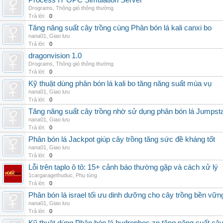
Process IT OPC Simulation Server
Drograms
,
Thông gió thông thường
Trả lời:
0
Tăng năng suất cây trồng cùng Phân bón lá kali canxi bo
nana01
,
Giao lưu
Trả lời:
0
dragonvision 1.0
Drograms
,
Thông gió thông thường
Trả lời:
0
Kỹ thuật dùng phân bón lá kali bo tăng năng suất mùa vụ
nana01
,
Giao lưu
Trả lời:
0
Tăng năng suất cây trồng nhờ sử dụng phân bón lá Jumpsta
nana01
,
Giao lưu
Trả lời:
0
Phân bón lá Jackpot giúp cây trồng tăng sức đề kháng tốt
nana01
,
Giao lưu
Trả lời:
0
Lỗi trên taplo ô tô: 15+ cảnh báo thường gặp và cách xử lý
1cargaragethuduc
,
Phụ tùng
Trả lời:
0
Phân bón lá israel tối ưu dinh dưỡng cho cây trồng bền vữn
nana01
,
Giao lưu
Trả lời:
0