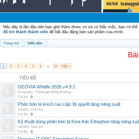
Nếu đây là lần đầu tiên bạn ghé thăm dmec.vn và có thắc mắc, bạn có th
để trở thành thành viên
để bắt đầu đăng bán sản phẩm của mình.
Trang chủ
Diễn đàn
Bài
1
2
3
4
5
6
→
10
Tiếp >
TIÊU ĐỀ
GEOVIA Whittle 2026 v4.9 2
Drograms
,
Thông gió thông thường
Trả lời:
0
Phân bón lá kno3 cao cấp: Bí quyết tăng năng suất
nana01
,
Giao lưu
Trả lời:
0
Kỹ thuật dùng phân bón lá Kina Ado Ethephon tăng năng suấ
nana01
,
Giao lưu
Trả lời:
0