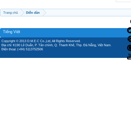
Trang chủ
Diễn đàn
Tiếng Việt
Copyright © 2013 D.M.E.C Co.,Ltd, All Rights Reserved.
Địa chỉ: K190 Lê Duẩn, P. Tân chính, Q. Thanh Khê, Thp. Đà Nẵng, Việt Nam.
Điện thoại: (+84) 5113752506