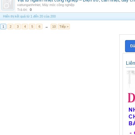
Vật tư ngành nhiệt công nghiệp – Điện trở, can nhiệt, dây ch
vattunganhnhiet
,
Máy móc công nghiệp
Trả lời:
0
Hiển thị kết quả từ 1 đến 20 của 200
1
2
3
4
5
6
→
10
Tiếp >
Đă
Liê