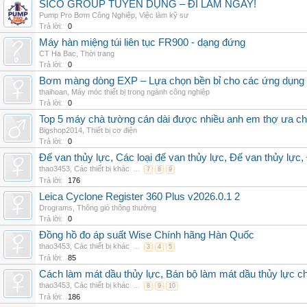
SICO GROUP TUYỂN DỤNG – ĐI LÀM NGAY!
Pump Pro Bơm Công Nghiệp
,
Việc làm kỹ sư
Trả lời:
0
Máy hàn miệng túi liên tục FR900 - dạng đứng
CT Ha Bac
,
Thời trang
Trả lời:
0
Bơm màng dòng EXP – Lựa chọn bền bỉ cho các ứng dụng
thaihoan
,
Máy móc thiết bị trong ngành công nghiệp
Trả lời:
0
Top 5 máy chà tường cán dài được nhiều anh em thợ ưa c
Bigshop2014
,
Thiết bị cơ điện
Trả lời:
0
Đế van thủy lực, Các loại đế van thủy lực, Đế van thủy lực,
thao3453
,
Các thiết bị khác
...
7
8
9
Trả lời:
176
Leica Cyclone Register 360 Plus v2026.0.1 2
Drograms
,
Thông gió thông thường
Trả lời:
0
Đồng hồ đo áp suất Wise Chính hãng Hàn Quốc
thao3453
,
Các thiết bị khác
...
3
4
5
Trả lời:
85
Cách làm mát dầu thủy lực, Bán bộ làm mát dầu thủy lực chí
thao3453
,
Các thiết bị khác
...
8
9
10
Trả lời:
186