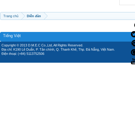
Trang chủ
Diễn đàn
Tiếng Việt
Copyright © 2013 D.M.E.C Co.,Ltd, All Rights Reserved.
Địa chỉ: K190 Lê Duẩn, P. Tân chính, Q. Thanh Khê, Thp. Đà Nẵng, Việt Nam.
Điện thoại: (+84) 5113752506