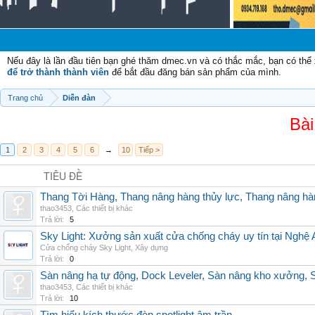
Nếu đây là lần đầu tiên bạn ghé thăm dmec.vn và có thắc mắc, bạn có th
để trở thành thành viên
để bắt đầu đăng bán sản phẩm của mình.
Trang chủ
Diễn đàn
Bài
1
2
3
4
5
6
→
10
Tiếp >
TIÊU ĐỀ
Thang Tời Hàng, Thang nâng hàng thủy lực, Thang nâng hà
thao3453
,
Các thiết bị khác
Trả lời:
5
Sky Light: Xưởng sản xuất cửa chống cháy uy tín tại Nghệ 
Cửa chống cháy Sky Light
,
Xây dựng
Trả lời:
0
Sàn nâng hạ tự động, Dock Leveler, Sàn nâng kho xưởng, S
thao3453
,
Các thiết bị khác
Trả lời:
10