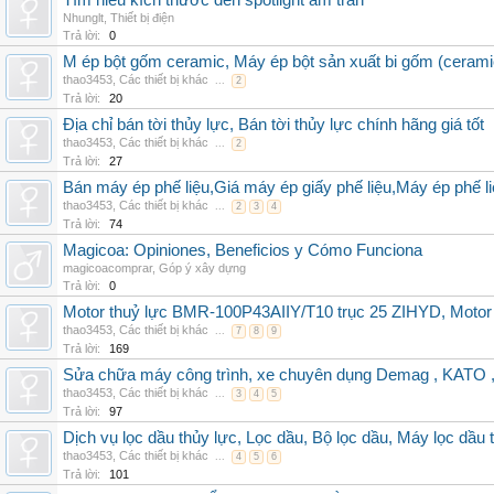
Tìm hiểu kích thước đèn spotlight âm trần
Nhunglt
,
Thiết bị điện
Trả lời:
0
M ép bột gốm ceramic, Máy ép bột sản xuất bi gốm (cerami
thao3453
,
Các thiết bị khác
...
2
Trả lời:
20
Địa chỉ bán tời thủy lực, Bán tời thủy lực chính hãng giá tốt
thao3453
,
Các thiết bị khác
...
2
Trả lời:
27
Bán máy ép phế liệu,Giá máy ép giấy phế liệu,Máy ép phế li
thao3453
,
Các thiết bị khác
...
2
3
4
Trả lời:
74
Magicoa: Opiniones, Beneficios y Cómo Funciona
magicoacomprar
,
Góp ý xây dựng
Trả lời:
0
Motor thuỷ lực BMR-100P43AIIY/T10 trục 25 ZIHYD, Motor
thao3453
,
Các thiết bị khác
...
7
8
9
Trả lời:
169
Sửa chữa máy công trình, xe chuyên dụng Demag , KAT
thao3453
,
Các thiết bị khác
...
3
4
5
Trả lời:
97
Dịch vụ lọc dầu thủy lực, Lọc dầu, Bộ lọc dầu, Máy lọc dầu 
thao3453
,
Các thiết bị khác
...
4
5
6
Trả lời:
101