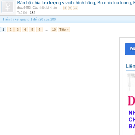
Bán bộ chia lưu lượng vivoil chính hãng, Bo chia luu luong, 
thao3453
,
Các thiết bị khác
...
8
9
10
Trả lời:
184
Hiển thị kết quả từ 1 đến 20 của 200
1
2
3
4
5
6
→
10
Tiếp >
Đă
Liê