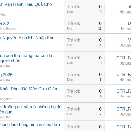
ch Vận Hành Hiệu Quả Cho
Trả lời:
0
n
Đọc:
9
Hôm qua
 khác
Trả lời:
0
D
5.3.2
hông thường
Đọc:
11
Hôm qua
a Nguyên Sinh Khi Nhập Kho
Trả lời:
0
V
Đọc:
11
Hôm qua
ón quà thời trang mà còn là
Trả lời:
0
CTRLF
người nhận.
Đọc:
8
Hôm qua
rang nam
Trả lời:
0
CTRLF
ng 2026
rang nam
Đọc:
6
Hôm qua
h Khắc Phục Để Mặc Đơn Giản
Trả lời:
0
CTRLF
Đọc:
4
Hôm qua
rang nam
hục không chỉ nằm ở những bộ đồ
Trả lời:
0
CTRLF
iện qua
Đọc:
7
Hôm qua
rang nam
không làm hỏng hình in siêu đơn
Trả lời:
0
CTRLF