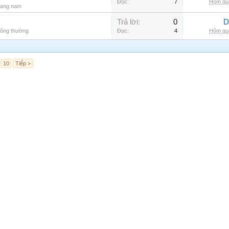
Đọc:
7
Hôm qua
rang nam
Trả lời:
0
D
hông thường
Đọc:
4
Hôm qua
10
Tiếp >