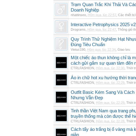
Trạm Quan Trắc Khí Thải Và Cá
Doanh Nghiệp
nhattinseo
,
Hôm qua, lúc 22:57
,
Các thiết bị
Interactive Petrophysics 2025 v2
Drograms
,
Hôm qua, lúc 22:47
,
Thông gió t
Quy Trình Thử Nghiệm Hạt Nhự
Đúng Tiêu Chuẩn
Vietuc190
,
Hôm qua, lúc 22:34
,
Giao lưu
Một chiếc áo thun không chỉ là m
cách gửi gắm sự quan tâm đến 
CTRLFASHION
,
Hôm qua, lúc 22:30
,
Thời t
Áo in chữ hot xu hướng thời tra
CTRLFASHION
,
Hôm qua, lúc 22:29
,
Thời t
Outfit Basic Kém Sang Và Các
Nhưng Vẫn Đẹp
CTRLFASHION
,
Hôm qua, lúc 22:29
,
Thời t
Tinh thần Việt Nam qua trang p
truyền thống mà còn được thể h
CTRLFASHION
,
Hôm qua, lúc 22:28
,
Thời t
Cách tẩy áo trắng bị ố vàng mà 
giản