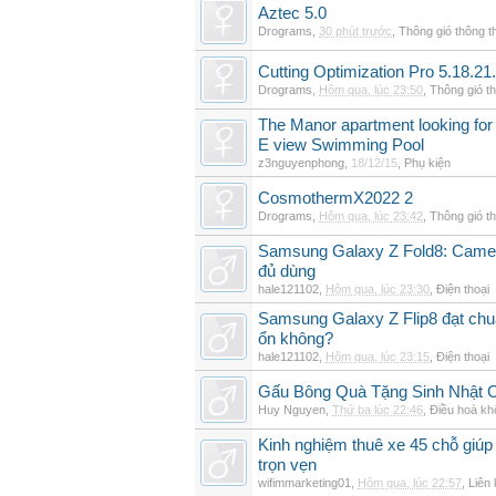
Aztec 5.0
Drograms
,
30 phút trước
,
Thông gió thông 
Cutting Optimization Pro 5.18.21
Drograms
,
Hôm qua, lúc 23:50
,
Thông gió t
The Manor apartment looking for 
E view Swimming Pool
z3nguyenphong
,
18/12/15
,
Phụ kiện
CosmothermX2022 2
Drograms
,
Hôm qua, lúc 23:42
,
Thông gió t
Samsung Galaxy Z Fold8: Camer
đủ dùng
hale121102
,
Hôm qua, lúc 23:30
,
Điện thoại
Samsung Galaxy Z Flip8 đạt chu
ổn không?
hale121102
,
Hôm qua, lúc 23:15
,
Điện thoại
Gấu Bông Quà Tặng Sinh Nhật
Huy Nguyen
,
Thứ ba lúc 22:46
,
Điều hoà kh
Kinh nghiệm thuê xe 45 chỗ giúp 
trọn vẹn
wifimmarketing01
,
Hôm qua, lúc 22:57
,
Liên 