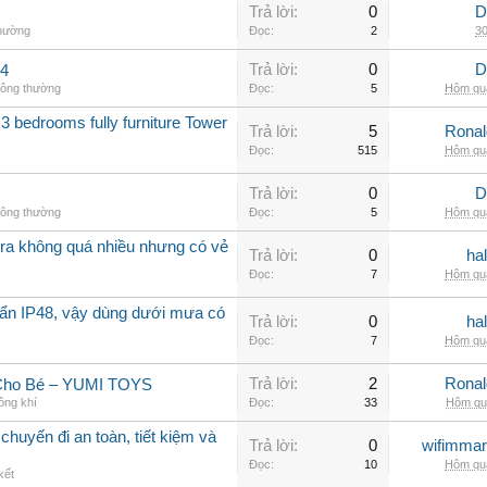
Trả lời:
0
D
thường
Đọc:
2
30
Trả lời:
0
D
.4
hông thường
Đọc:
5
Hôm qua
3 bedrooms fully furniture Tower
Trả lời:
5
Rona
Đọc:
515
Hôm qua
Trả lời:
0
D
hông thường
Đọc:
5
Hôm qua
a không quá nhiều nhưng có vẻ
Trả lời:
0
ha
Đọc:
7
Hôm qua
ẩn IP48, vậy dùng dưới mưa có
Trả lời:
0
ha
Đọc:
7
Hôm qua
Trả lời:
2
Rona
 Cho Bé – YUMI TOYS
ông khí
Đọc:
33
Hôm qua
chuyến đi an toàn, tiết kiệm và
Trả lời:
0
wifimmar
Đọc:
10
Hôm qua
kết