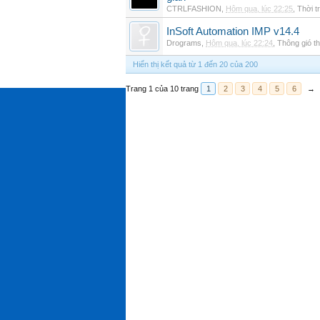
CTRLFASHION
,
Hôm qua, lúc 22:25
,
Thời t
InSoft Automation IMP v14.4
Drograms
,
Hôm qua, lúc 22:24
,
Thông gió t
Hiển thị kết quả từ 1 đến 20 của 200
Trang 1 của 10 trang
1
2
3
4
5
6
→