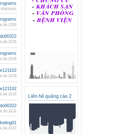
rograms
 phút trước
rograms
, lúc 23:50
ldo00322
, lúc 23:45
rograms
, lúc 23:42
le121102
, lúc 23:30
le121102
, lúc 23:15
Liên hệ quảng cáo 2
ldo00322
, lúc 23:11
keting01
, lúc 22:57