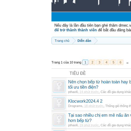
Nếu đây là lần đầu tiên bạn ghé thăm dmec.
để trở thành thành viên
để bắt đầu đăng bá
Trang chủ
Diễn đàn
Trang 1 của 10 trang
1
2
3
4
5
6
→
TIÊU ĐỀ
Nên chọn bếp từ hoàn toàn hay b
tối ưu tiền điện?
pthao6
,
14 phút trước
,
Các đồ gia dụng khá
Klocwork2024.4 2
Drograms
,
18 phút trước
,
Thông gió thông 
Tại sao nhiều chị em mê nấu ăn 
hơn bếp từ?
pthao6
,
19 phút trước
,
Các đồ gia dụng khá