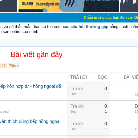
Chào mừng các bạn đến với Diễn đàn Cơ Điện 
vn và có thắc mắc, bạn có thể xem
các câu hỏi thường gặp
bằng cách nhấn 
n sản phẩm của mình.
Bài viết gần đây
10
Tiếp >
TRẢ LỜI
ĐỌC
BÀI VI
ếp hỗn hợp từ - hồng ngoại để
Trả lời:
0
Đọc:
1
14
c
Trả lời:
0
D
thường
Đọc:
1
18
vẫn thích dùng bếp hồng ngoại
Trả lời:
0
Đọc:
1
19
c