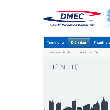
Trang chủ
Diễn đàn
Thành vi
Tìm kiếm diễn đàn
Bài viết gần đây