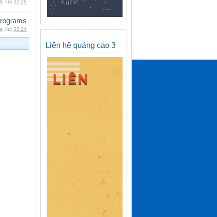
, lúc 22:25
rograms
, lúc 22:24
Liên hệ quảng cáo 3