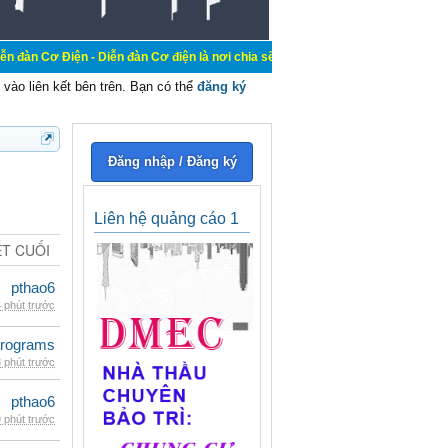
- Diễn đàn Cơ điện là nơi chia sẽ kiến thức kinh nghiệm trong lãnh vực cơ điệ
vào liên kết bên trên. Bạn có thể
đăng ký
Đăng nhập / Đăng ký
Liên hệ quảng cáo 1
ẾT CUỐI
pthao6
 phút trước
rograms
 phút trước
pthao6
 phút trước