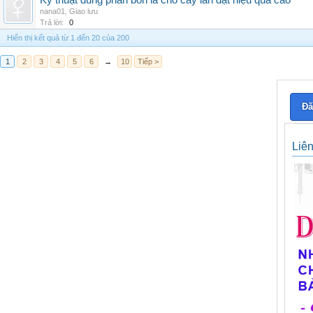
Kỹ thuật dùng phân bón lá cho cây lan đạt hiệu quả cao
nana01
,
Giao lưu
Trả lời:
0
Hiển thị kết quả từ 1 đến 20 của 200
1
2
3
4
5
6
→
10
Tiếp >
Đă
Liê