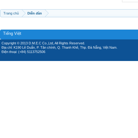
Trang chủ
Diễn đàn
Tiếng Việt
Copyright © 2013 D.M.E.C Co.,Ltd, All Rights Reserved.
Địa chỉ: K190 Lê Duẩn, P. Tân chính, Q. Thanh Khê, Thp. Đà Nẵng, Việt Nam.
Điện thoại: (+84) 5113752506