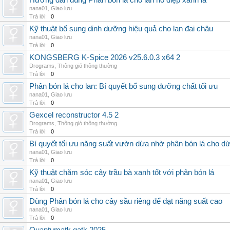
Hướng dẫn dùng Phân bón lá cho lan hồ điệp xanh lá
nana01
,
Giao lưu
Trả lời:
0
Kỹ thuật bổ sung dinh dưỡng hiệu quả cho lan đai châu
nana01
,
Giao lưu
Trả lời:
0
KONGSBERG K-Spice 2026 v25.6.0.3 x64 2
Drograms
,
Thông gió thông thường
Trả lời:
0
Phân bón lá cho lan: Bí quyết bổ sung dưỡng chất tối ưu
nana01
,
Giao lưu
Trả lời:
0
Gexcel reconstructor 4.5 2
Drograms
,
Thông gió thông thường
Trả lời:
0
Bí quyết tối ưu năng suất vườn dừa nhờ phân bón lá cho d
nana01
,
Giao lưu
Trả lời:
0
Kỹ thuật chăm sóc cây trầu bà xanh tốt với phân bón lá
nana01
,
Giao lưu
Trả lời:
0
Dùng Phân bón lá cho cây sầu riêng để đạt năng suất cao
nana01
,
Giao lưu
Trả lời:
0