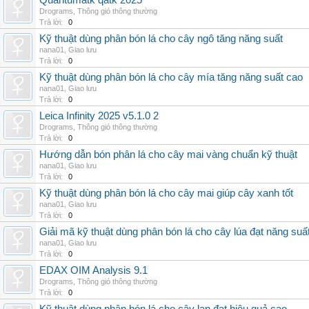
Quantumatk qatk 2025
Drograms
,
Thông gió thông thường
Trả lời:
0
Kỹ thuật dùng phân bón lá cho cây ngô tăng năng suất
nana01
,
Giao lưu
Trả lời:
0
Kỹ thuật dùng phân bón lá cho cây mía tăng năng suất cao
nana01
,
Giao lưu
Trả lời:
0
Leica Infinity 2025 v5.1.0 2
Drograms
,
Thông gió thông thường
Trả lời:
0
Hướng dẫn bón phân lá cho cây mai vàng chuẩn kỹ thuật
nana01
,
Giao lưu
Trả lời:
0
Kỹ thuật dùng phân bón lá cho cây mai giúp cây xanh tốt
nana01
,
Giao lưu
Trả lời:
0
Giải mã kỹ thuật dùng phân bón lá cho cây lúa đạt năng suấ
nana01
,
Giao lưu
Trả lời:
0
EDAX OIM Analysis 9.1
Drograms
,
Thông gió thông thường
Trả lời:
0