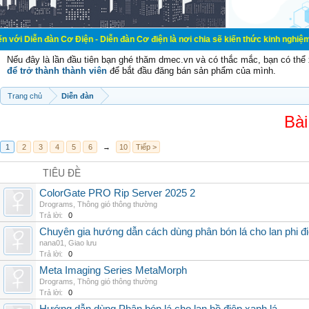
 Cơ Điện - Diễn đàn Cơ điện là nơi chia sẽ kiến thức kinh nghiệm trong lãnh v
Nếu đây là lần đầu tiên bạn ghé thăm dmec.vn và có thắc mắc, bạn có th
để trở thành thành viên
để bắt đầu đăng bán sản phẩm của mình.
Trang chủ
Diễn đàn
Bài
1
2
3
4
5
6
→
10
Tiếp >
TIÊU ĐỀ
ColorGate PRO Rip Server 2025 2
Drograms
,
Thông gió thông thường
Trả lời:
0
Chuyên gia hướng dẫn cách dùng phân bón lá cho lan phi đ
nana01
,
Giao lưu
Trả lời:
0
Meta Imaging Series MetaMorph
Drograms
,
Thông gió thông thường
Trả lời:
0