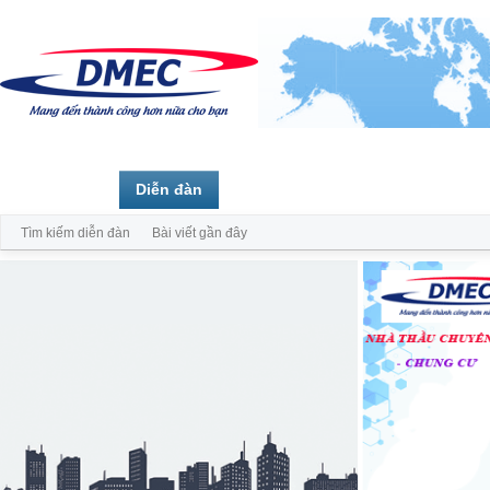
Trang chủ
Diễn đàn
Thành viên
Tìm kiếm diễn đàn
Bài viết gần đây