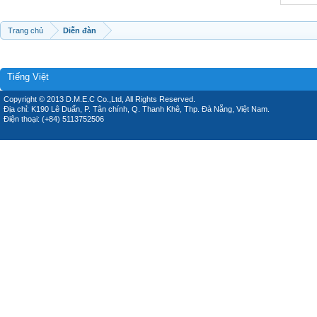
Trang chủ
Diễn đàn
Tiếng Việt
Copyright © 2013 D.M.E.C Co.,Ltd, All Rights Reserved.
Địa chỉ: K190 Lê Duẩn, P. Tân chính, Q. Thanh Khê, Thp. Đà Nẵng, Việt Nam.
Điện thoại: (+84) 5113752506