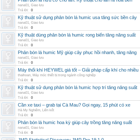
Phân bón lá hữu cơ cho lan: Kỹ thuật cho lan ra hoa bền
nana01
,
Giao lưu
Trả lời:
0
Kỹ thuật sử dụng phân bón lá humic usa tăng sức bền cây
nana01
,
Giao lưu
Trả lời:
0
Kỹ thuật dùng phân bón lá humic rong biển tăng năng suất
nana01
,
Giao lưu
Trả lời:
0
Phân bón lá humic Mỹ giúp cây phục hồi nhanh, tăng năng
nana01
,
Giao lưu
Trả lời:
0
Máy thổi khí HEYWEL giá tốt – Giải pháp cấp khí cho nhiều 
thaihoan
,
Máy móc thiết bị trong ngành công nghiệp
Trả lời:
0
Kỹ thuật sử dụng phân bón lá humic hợp trí tăng năng suất
nana01
,
Giao lưu
Trả lời:
0
Cần xe taxi – grab tại Cà Mau? Gọi ngay, 15 phút có xe
Hà My Nghiêm
,
Liên kết
Trả lời:
0
Phân bón lá humic hoa kỳ giúp cây trồng tăng năng suất
nana01
,
Giao lưu
Trả lời:
0