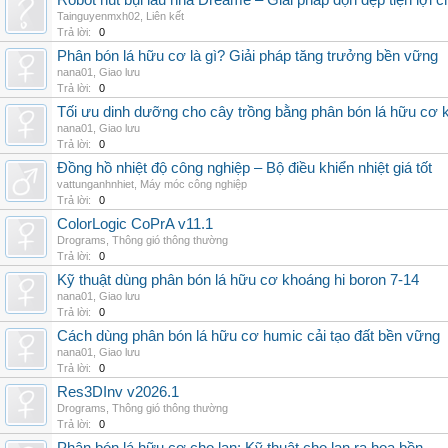
Robot hút bụi lau nhà Dreame – Giải pháp dọn dẹp tiện lợi ch
Tainguyenmxh02
,
Liên kết
Trả lời:
0
Phân bón lá hữu cơ là gì? Giải pháp tăng trưởng bền vững
nana01
,
Giao lưu
Trả lời:
0
Tối ưu dinh dưỡng cho cây trồng bằng phân bón lá hữu cơ
nana01
,
Giao lưu
Trả lời:
0
Đồng hồ nhiệt độ công nghiệp – Bộ điều khiển nhiệt giá tốt
vattunganhnhiet
,
Máy móc công nghiệp
Trả lời:
0
ColorLogic CoPrA v11.1
Drograms
,
Thông gió thông thường
Trả lời:
0
Kỹ thuật dùng phân bón lá hữu cơ khoáng hi boron 7-14
nana01
,
Giao lưu
Trả lời:
0
Cách dùng phân bón lá hữu cơ humic cải tạo đất bền vững
nana01
,
Giao lưu
Trả lời:
0
Res3DInv v2026.1
Drograms
,
Thông gió thông thường
Trả lời:
0