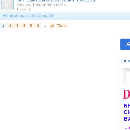
JMP Statistical Discovery JMP Pro 19.1.0
Drograms
,
Thông gió thông thường
Trả lời:
0
Hiển thị kết quả từ 1 đến 20 của 200
1
2
3
4
5
6
→
10
Tiếp >
Đă
Liê