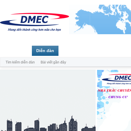
Trang chủ
Diễn đàn
Thành viên
Tìm kiếm diễn đàn
Bài viết gần đây