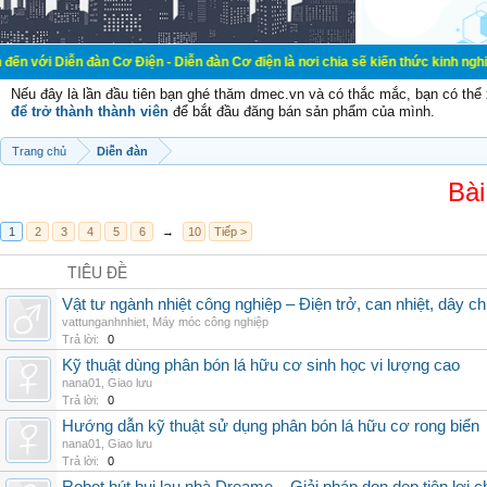
đàn Cơ Điện - Diễn đàn Cơ điện là nơi chia sẽ kiến thức kinh nghiệm trong lãn
Nếu đây là lần đầu tiên bạn ghé thăm dmec.vn và có thắc mắc, bạn có th
để trở thành thành viên
để bắt đầu đăng bán sản phẩm của mình.
Trang chủ
Diễn đàn
Bài
1
2
3
4
5
6
→
10
Tiếp >
TIÊU ĐỀ
Vật tư ngành nhiệt công nghiệp – Điện trở, can nhiệt, dây ch
vattunganhnhiet
,
Máy móc công nghiệp
Trả lời:
0
Kỹ thuật dùng phân bón lá hữu cơ sinh học vi lượng cao
nana01
,
Giao lưu
Trả lời:
0
Hướng dẫn kỹ thuật sử dụng phân bón lá hữu cơ rong biển
nana01
,
Giao lưu
Trả lời:
0