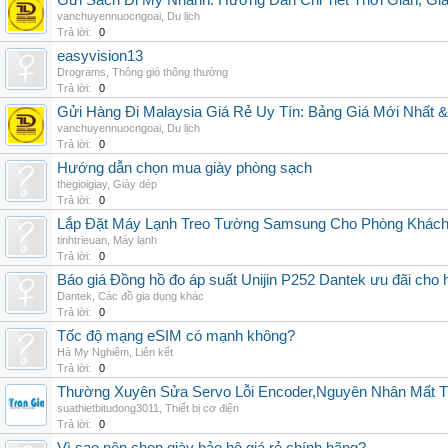
Gửi Sách Đi Mỹ Nhanh: Hướng Dẫn Chi Tiết Thời Gian, G
vanchuyennuocngoai
,
Du lịch
Trả lời:
0
easyvision13
Drograms
,
Thông gió thông thường
Trả lời:
0
Gửi Hàng Đi Malaysia Giá Rẻ Uy Tín: Bảng Giá Mới Nhất 
vanchuyennuocngoai
,
Du lịch
Trả lời:
0
Hướng dẫn chọn mua giày phòng sạch
thegioigiay
,
Giày dép
Trả lời:
0
Lắp Đặt Máy Lạnh Treo Tường Samsung Cho Phòng Khác
tinhtrieuan
,
Máy lạnh
Trả lời:
0
Báo giá Đồng hồ đo áp suất Unijin P252 Dantek ưu đãi cho h
Dantek
,
Các đồ gia dụng khác
Trả lời:
0
Tốc độ mạng eSIM có mạnh không?
Hà My Nghiêm
,
Liên kết
Trả lời:
0
Thường Xuyên Sửa Servo Lỗi Encoder,Nguyên Nhân Mất T
suathietbitudong3011
,
Thiết bị cơ điện
Trả lời:
0