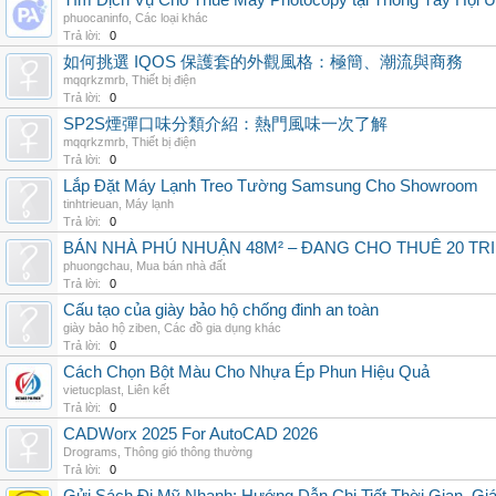
Tìm Dịch Vụ Cho Thuê Máy Photocopy tại Thông Tây Hội U
phuocaninfo
,
Các loại khác
Trả lời:
0
如何挑選 IQOS 保護套的外觀風格：極簡、潮流與商務
mqqrkzmrb
,
Thiết bị điện
Trả lời:
0
SP2S煙彈口味分類介紹：熱門風味一次了解
mqqrkzmrb
,
Thiết bị điện
Trả lời:
0
Lắp Đặt Máy Lạnh Treo Tường Samsung Cho Showroom
tinhtrieuan
,
Máy lạnh
Trả lời:
0
BÁN NHÀ PHÚ NHUẬN 48M² – ĐANG CHO THUÊ 20 TRIỆ
phuongchau
,
Mua bán nhà đất
Trả lời:
0
Cấu tạo của giày bảo hộ chống đinh an toàn
giày bảo hộ ziben
,
Các đồ gia dụng khác
Trả lời:
0
Cách Chọn Bột Màu Cho Nhựa Ép Phun Hiệu Quả
vietucplast
,
Liên kết
Trả lời:
0
CADWorx 2025 For AutoCAD 2026
Drograms
,
Thông gió thông thường
Trả lời:
0