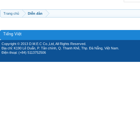
Trang chủ
Diễn đàn
Tiếng Việt
Copyright © 2013 D.M.E.C Co.,Ltd, All Rights Reserved.
Địa chỉ: K190 Lê Duẩn, P. Tân chính, Q. Thanh Khê, Thp. Đà Nẵng, Việt Nam.
Điện thoại: (+84) 5113752506