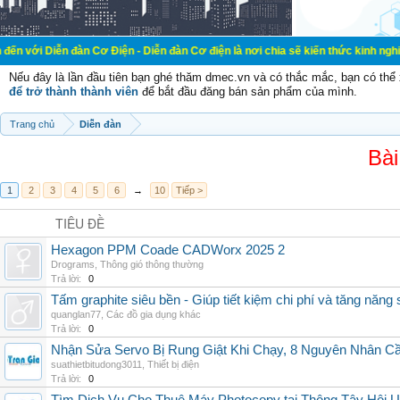
đàn Cơ Điện - Diễn đàn Cơ điện là nơi chia sẽ kiến thức kinh nghiệm trong lãn
Nếu đây là lần đầu tiên bạn ghé thăm dmec.vn và có thắc mắc, bạn có th
để trở thành thành viên
để bắt đầu đăng bán sản phẩm của mình.
Trang chủ
Diễn đàn
Bài
1
2
3
4
5
6
→
10
Tiếp >
TIÊU ĐỀ
Hexagon PPM Coade CADWorx 2025 2
Drograms
,
Thông gió thông thường
Trả lời:
0
Tấm graphite siêu bền - Giúp tiết kiệm chi phí và tăng năng 
quanglan77
,
Các đồ gia dụng khác
Trả lời:
0
Nhận Sửa Servo Bị Rung Giật Khi Chạy, 8 Nguyên Nhân C
suathietbitudong3011
,
Thiết bị điện
Trả lời:
0