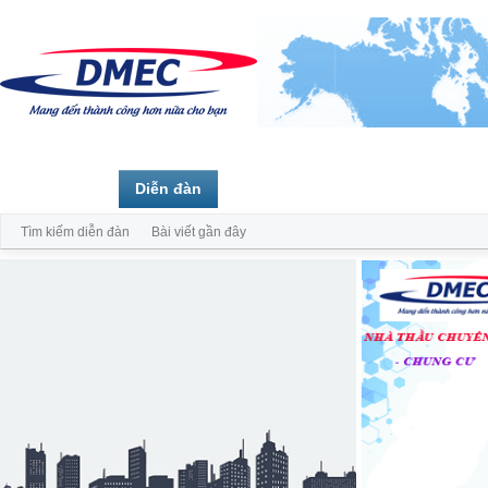
Trang chủ
Diễn đàn
Thành viên
Tìm kiếm diễn đàn
Bài viết gần đây