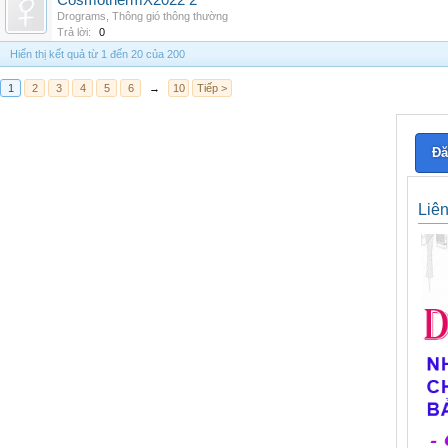
CosmothermX2022 2
Drograms
,
Thông gió thông thường
Trả lời:
0
Hiển thị kết quả từ 1 đến 20 của 200
1
2
3
4
5
6
→
10
Tiếp >
Đă
Liê