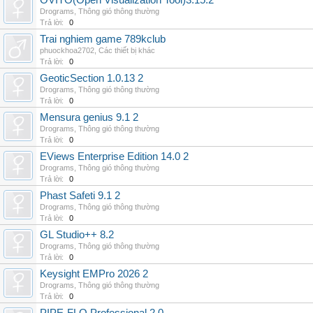
OVITO(Open Visualization Tool)3.15.2
Drograms
,
Thông gió thông thường
Trả lời:
0
Trai nghiem game 789kclub
phuockhoa2702
,
Các thiết bị khác
Trả lời:
0
GeoticSection 1.0.13 2
Drograms
,
Thông gió thông thường
Trả lời:
0
Mensura genius 9.1 2
Drograms
,
Thông gió thông thường
Trả lời:
0
EViews Enterprise Edition 14.0 2
Drograms
,
Thông gió thông thường
Trả lời:
0
Phast Safeti 9.1 2
Drograms
,
Thông gió thông thường
Trả lời:
0
GL Studio++ 8.2
Drograms
,
Thông gió thông thường
Trả lời:
0
Keysight EMPro 2026 2
Drograms
,
Thông gió thông thường
Trả lời:
0