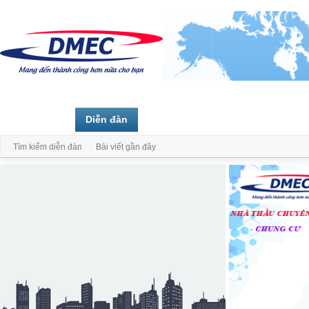
Trang chủ
Diễn đàn
Thành viên
Tìm kiếm diễn đàn
Bài viết gần đây