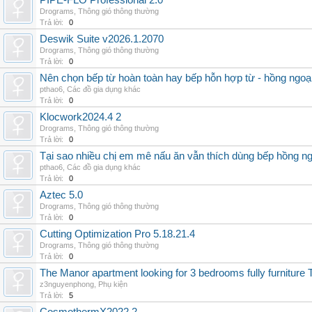
PIPE-FLO Professional 2.0
Drograms
,
Thông gió thông thường
Trả lời:
0
Deswik Suite v2026.1.2070
Drograms
,
Thông gió thông thường
Trả lời:
0
Nên chọn bếp từ hoàn toàn hay bếp hỗn hợp từ - hồng ngoại 
pthao6
,
Các đồ gia dụng khác
Trả lời:
0
Klocwork2024.4 2
Drograms
,
Thông gió thông thường
Trả lời:
0
Tại sao nhiều chị em mê nấu ăn vẫn thích dùng bếp hồng n
pthao6
,
Các đồ gia dụng khác
Trả lời:
0
Aztec 5.0
Drograms
,
Thông gió thông thường
Trả lời:
0
Cutting Optimization Pro 5.18.21.4
Drograms
,
Thông gió thông thường
Trả lời:
0
The Manor apartment looking for 3 bedrooms fully furnitur
z3nguyenphong
,
Phụ kiện
Trả lời:
5