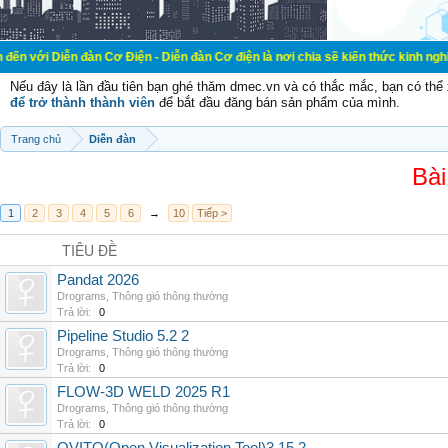
đàn Cơ Điện - Diễn đàn Cơ điện là nơi chia sẽ kiến thức kinh nghiệm trong lãn
Nếu đây là lần đầu tiên bạn ghé thăm dmec.vn và có thắc mắc, bạn có th
để trở thành thành viên
để bắt đầu đăng bán sản phẩm của mình.
Trang chủ
Diễn đàn
Bài
1
2
3
4
5
6
→
10
Tiếp >
TIÊU ĐỀ
Pandat 2026
Drograms
,
Thông gió thông thường
Trả lời:
0
Pipeline Studio 5.2 2
Drograms
,
Thông gió thông thường
Trả lời:
0
FLOW-3D WELD 2025 R1
Drograms
,
Thông gió thông thường
Trả lời:
0