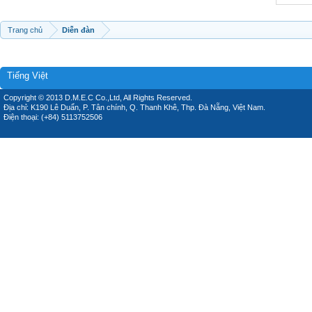
Trang chủ
Diễn đàn
Tiếng Việt
Copyright © 2013 D.M.E.C Co.,Ltd, All Rights Reserved.
Địa chỉ: K190 Lê Duẩn, P. Tân chính, Q. Thanh Khê, Thp. Đà Nẵng, Việt Nam.
Điện thoại: (+84) 5113752506