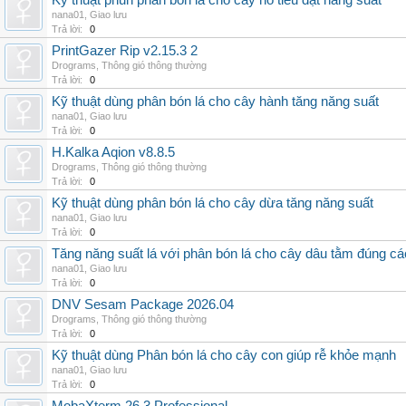
Kỹ thuật phun phân bón lá cho cây hồ tiêu đạt năng suất
nana01
,
Giao lưu
Trả lời:
0
PrintGazer Rip v2.15.3 2
Drograms
,
Thông gió thông thường
Trả lời:
0
Kỹ thuật dùng phân bón lá cho cây hành tăng năng suất
nana01
,
Giao lưu
Trả lời:
0
H.Kalka Aqion v8.8.5
Drograms
,
Thông gió thông thường
Trả lời:
0
Kỹ thuật dùng phân bón lá cho cây dừa tăng năng suất
nana01
,
Giao lưu
Trả lời:
0
Tăng năng suất lá với phân bón lá cho cây dâu tằm đúng c
nana01
,
Giao lưu
Trả lời:
0
DNV Sesam Package 2026.04
Drograms
,
Thông gió thông thường
Trả lời:
0
Kỹ thuật dùng Phân bón lá cho cây con giúp rễ khỏe mạnh
nana01
,
Giao lưu
Trả lời:
0