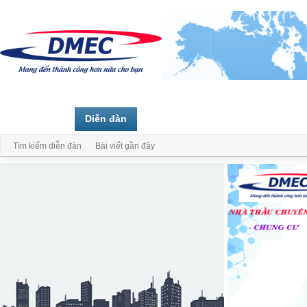
Trang chủ
Diễn đàn
Thành viên
Tìm kiếm diễn đàn
Bài viết gần đây