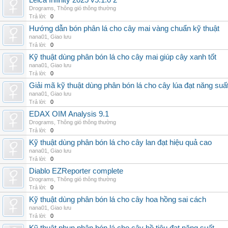
Leica Infinity 2025 v5.1.0 2
Drograms
,
Thông gió thông thường
Trả lời:
0
Hướng dẫn bón phân lá cho cây mai vàng chuẩn kỹ thuật
nana01
,
Giao lưu
Trả lời:
0
Kỹ thuật dùng phân bón lá cho cây mai giúp cây xanh tốt
nana01
,
Giao lưu
Trả lời:
0
Giải mã kỹ thuật dùng phân bón lá cho cây lúa đạt năng suấ
nana01
,
Giao lưu
Trả lời:
0
EDAX OIM Analysis 9.1
Drograms
,
Thông gió thông thường
Trả lời:
0
Kỹ thuật dùng phân bón lá cho cây lan đạt hiệu quả cao
nana01
,
Giao lưu
Trả lời:
0
Diablo EZReporter complete
Drograms
,
Thông gió thông thường
Trả lời:
0
Kỹ thuật dùng phân bón lá cho cây hoa hồng sai cách
nana01
,
Giao lưu
Trả lời:
0