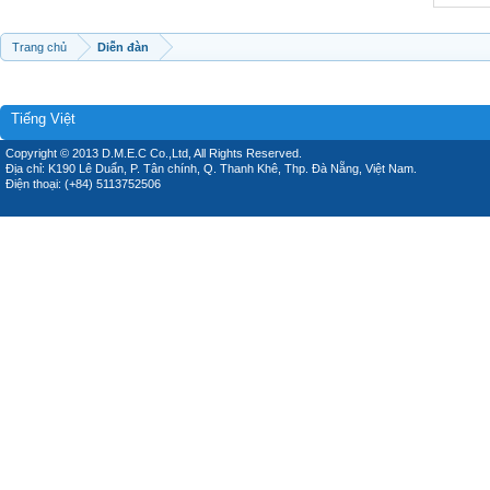
Trang chủ
Diễn đàn
Tiếng Việt
Copyright © 2013 D.M.E.C Co.,Ltd, All Rights Reserved.
Địa chỉ: K190 Lê Duẩn, P. Tân chính, Q. Thanh Khê, Thp. Đà Nẵng, Việt Nam.
Điện thoại: (+84) 5113752506