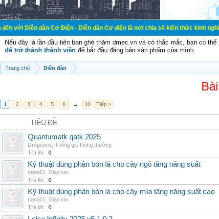
đàn Cơ Điện - Diễn đàn Cơ điện là nơi chia sẽ kiến thức kinh nghiệm trong lãn
Nếu đây là lần đầu tiên bạn ghé thăm dmec.vn và có thắc mắc, bạn có th
để trở thành thành viên
để bắt đầu đăng bán sản phẩm của mình.
Trang chủ
Diễn đàn
Bài
1
2
3
4
5
6
→
10
Tiếp >
TIÊU ĐỀ
Quantumatk qatk 2025
Drograms
,
Thông gió thông thường
Trả lời:
0
Kỹ thuật dùng phân bón lá cho cây ngô tăng năng suất
nana01
,
Giao lưu
Trả lời:
0
Kỹ thuật dùng phân bón lá cho cây mía tăng năng suất cao
nana01
,
Giao lưu
Trả lời:
0