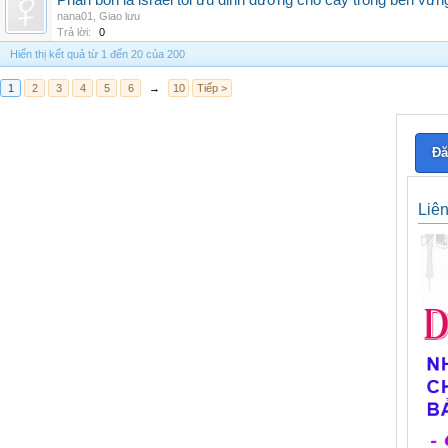
Phân bón lá israel tối ưu dinh dưỡng cho cây trồng bền vữn
nana01
,
Giao lưu
Trả lời:
0
Hiển thị kết quả từ 1 đến 20 của 200
1
2
3
4
5
6
→
10
Tiếp >
Đă
Liê