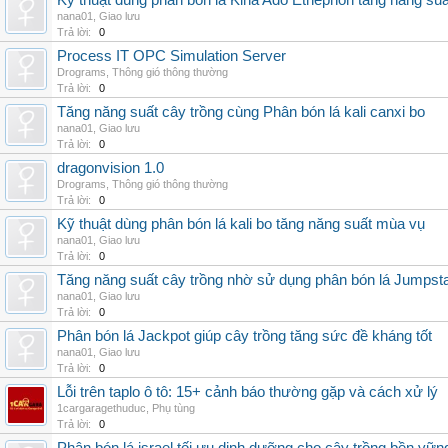
Kỹ thuật dùng phân bón lá Kina Ado Ethephon tăng năng suấ
nana01
,
Giao lưu
Trả lời:
0
Process IT OPC Simulation Server
Drograms
,
Thông gió thông thường
Trả lời:
0
Tăng năng suất cây trồng cùng Phân bón lá kali canxi bo
nana01
,
Giao lưu
Trả lời:
0
dragonvision 1.0
Drograms
,
Thông gió thông thường
Trả lời:
0
Kỹ thuật dùng phân bón lá kali bo tăng năng suất mùa vụ
nana01
,
Giao lưu
Trả lời:
0
Tăng năng suất cây trồng nhờ sử dụng phân bón lá Jumpsta
nana01
,
Giao lưu
Trả lời:
0
Phân bón lá Jackpot giúp cây trồng tăng sức đề kháng tốt
nana01
,
Giao lưu
Trả lời:
0
Lỗi trên taplo ô tô: 15+ cảnh báo thường gặp và cách xử lý
1cargaragethuduc
,
Phụ tùng
Trả lời:
0