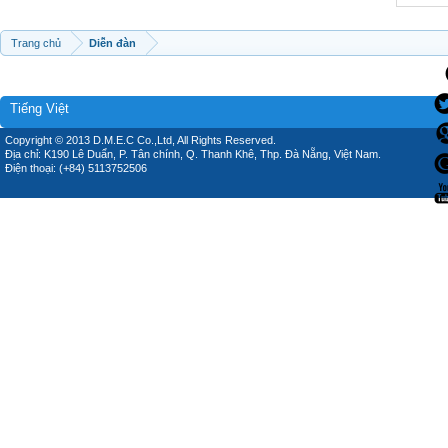
Trang chủ
Diễn đàn
Tiếng Việt
Copyright © 2013 D.M.E.C Co.,Ltd, All Rights Reserved.
Địa chỉ: K190 Lê Duẩn, P. Tân chính, Q. Thanh Khê, Thp. Đà Nẵng, Việt Nam.
Điện thoại: (+84) 5113752506