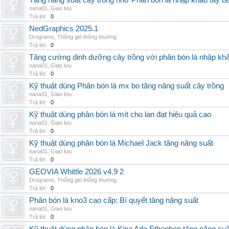
Tăng năng suất cây trồng nhờ Phân bón lá nhập khẩu tây b
nana01
,
Giao lưu
Trả lời:
0
NedGraphics 2025.1
Drograms
,
Thông gió thông thường
Trả lời:
0
Tăng cường dinh dưỡng cây trồng với phân bón lá nhập kh
nana01
,
Giao lưu
Trả lời:
0
Kỹ thuật dùng Phân bón lá mx bo tăng năng suất cây trồng
nana01
,
Giao lưu
Trả lời:
0
Kỹ thuật dùng phân bón lá mít cho lan đạt hiệu quả cao
nana01
,
Giao lưu
Trả lời:
0
Kỹ thuật dùng phân bón lá Michael Jack tăng năng suất
nana01
,
Giao lưu
Trả lời:
0
GEOVIA Whittle 2026 v4.9 2
Drograms
,
Thông gió thông thường
Trả lời:
0
Phân bón lá kno3 cao cấp: Bí quyết tăng năng suất
nana01
,
Giao lưu
Trả lời:
0