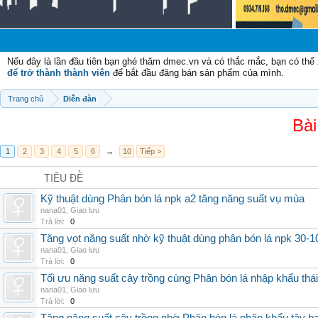
Nếu đây là lần đầu tiên bạn ghé thăm dmec.vn và có thắc mắc, bạn có th
để trở thành thành viên
để bắt đầu đăng bán sản phẩm của mình.
Trang chủ
Diễn đàn
Bài
1
2
3
4
5
6
→
10
Tiếp >
TIÊU ĐỀ
Kỹ thuật dùng Phân bón lá npk a2 tăng năng suất vụ mùa
nana01
,
Giao lưu
Trả lời:
0
Tăng vọt năng suất nhờ kỹ thuật dùng phân bón lá npk 30-1
nana01
,
Giao lưu
Trả lời:
0
Tối ưu năng suất cây trồng cùng Phân bón lá nhập khẩu thái
nana01
,
Giao lưu
Trả lời:
0