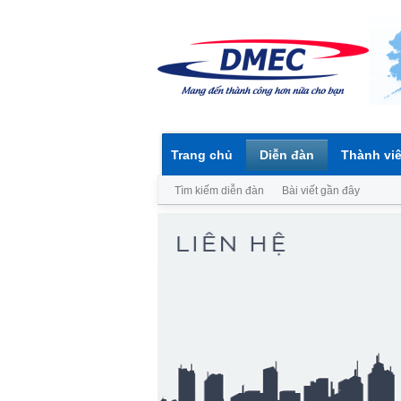
Trang chủ
Diễn đàn
Thành vi
Tìm kiếm diễn đàn
Bài viết gần đây