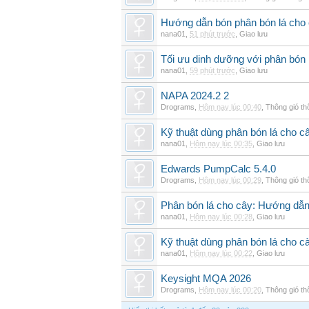
Hướng dẫn bón phân bón lá cho 
nana01
,
51 phút trước
,
Giao lưu
Tối ưu dinh dưỡng với phân bón 
nana01
,
59 phút trước
,
Giao lưu
NAPA 2024.2 2
Drograms
,
Hôm nay lúc 00:40
,
Thông gió t
Kỹ thuật dùng phân bón lá cho c
nana01
,
Hôm nay lúc 00:35
,
Giao lưu
Edwards PumpCalc 5.4.0
Drograms
,
Hôm nay lúc 00:29
,
Thông gió t
Phân bón lá cho cây: Hướng dẫn 
nana01
,
Hôm nay lúc 00:28
,
Giao lưu
Kỹ thuật dùng phân bón lá cho c
nana01
,
Hôm nay lúc 00:22
,
Giao lưu
Keysight MQA 2026
Drograms
,
Hôm nay lúc 00:20
,
Thông gió t