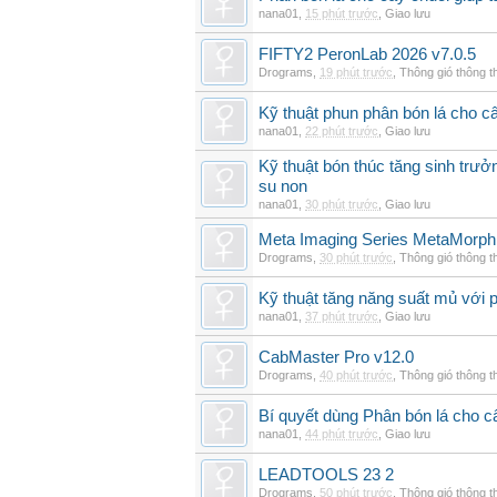
nana01
,
15 phút trước
,
Giao lưu
FIFTY2 PeronLab 2026 v7.0.5
Drograms
,
19 phút trước
,
Thông gió thông 
Kỹ thuật phun phân bón lá cho c
nana01
,
22 phút trước
,
Giao lưu
Kỹ thuật bón thúc tăng sinh trư
su non
nana01
,
30 phút trước
,
Giao lưu
Meta Imaging Series MetaMorph
Drograms
,
30 phút trước
,
Thông gió thông 
Kỹ thuật tăng năng suất mủ với 
nana01
,
37 phút trước
,
Giao lưu
CabMaster Pro v12.0
Drograms
,
40 phút trước
,
Thông gió thông 
Bí quyết dùng Phân bón lá cho 
nana01
,
44 phút trước
,
Giao lưu
LEADTOOLS 23 2
Drograms
,
50 phút trước
,
Thông gió thông 