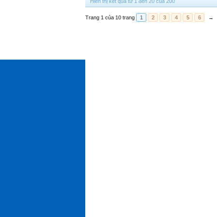
Hiển thị kết quả từ 1 đến 20 của 200
Trang 1 của 10 trang
1
2
3
4
5
6
→