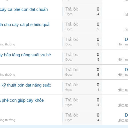
Trả lời:
0
cây cà phê con đạt chuẩn
Đọc:
4
51
Trả lời:
0
lá cho cây cà phê hiệu quả
Đọc:
5
59
Trả lời:
0
D
hông thường
Đọc:
5
Hôm na
Trả lời:
0
ây bắp tăng năng suất vụ hè
Đọc:
5
Hôm na
Trả lời:
0
D
hông thường
Đọc:
5
Hôm na
Trả lời:
0
kỹ thuật bón đạt năng suất
Đọc:
4
Hôm na
Trả lời:
0
à phê con giúp cây khỏe
Đọc:
4
Hôm na
Trả lời:
0
D
hông thường
Đọc:
4
Hôm na