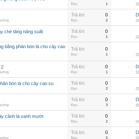
Đọc:
1
15
Trả lời:
0
D
thường
Đọc:
2
19
Trả lời:
0
ây chè tăng năng suất
Đọc:
1
22
ởng bằng phân bón lá cho cây cao
Trả lời:
0
Đọc:
1
30
Trả lời:
0
D
 2
thường
Đọc:
1
30
Trả lời:
0
phân bón lá cho cây cao su
Đọc:
2
37
Trả lời:
0
D
thường
Đọc:
3
40
Trả lời:
0
cây cảnh lá xanh mướt
Đọc:
2
44
Trả lời:
0
D
thường
Đọc:
5
50