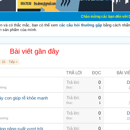
Chào mừng các bạn đến với Diễn đàn Cơ Điệ
vn và có thắc mắc, bạn có thể xem
các câu hỏi thường gặp
bằng cách nhấn 
n sản phẩm của mình.
Bài viết gần đây
10
Tiếp >
TRẢ LỜI
ĐỌC
BÀI VI
Trả lời:
0
D
hường
Đọc:
1
1
Trả lời:
0
ây con giúp rễ khỏe mạnh
Đọc:
1
7
Trả lời:
0
D
thường
Đọc:
1
10
Trả lời:
0
ăng năng suất vượt trội