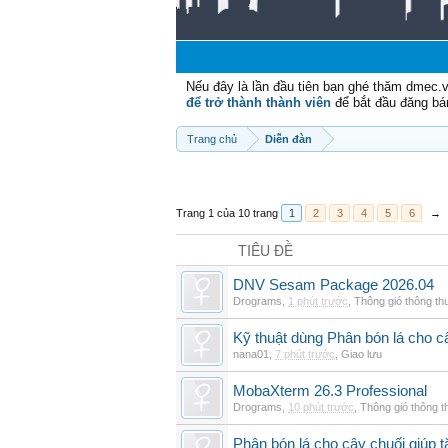
Nếu đây là lần đầu tiên bạn ghé thăm dmec.
để trở thành thành viên
để bắt đầu đăng bá
Trang chủ
Diễn đàn
Trang 1 của 10 trang
1
2
3
4
5
6
→
TIÊU ĐỀ
DNV Sesam Package 2026.04
Drograms
,
1 phút trước
,
Thông gió thông t
Kỹ thuật dùng Phân bón lá cho c
nana01
,
7 phút trước
,
Giao lưu
MobaXterm 26.3 Professional
Drograms
,
10 phút trước
,
Thông gió thông 
Phân bón lá cho cây chuối giúp t