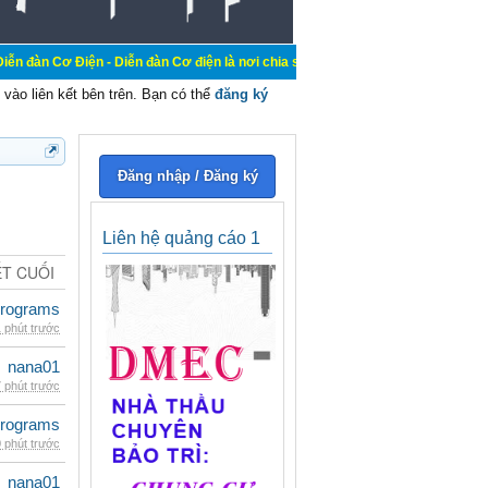
n - Diễn đàn Cơ điện là nơi chia sẽ kiến thức kinh nghiệm trong lãnh vực cơ đi
vào liên kết bên trên. Bạn có thể
đăng ký
Đăng nhập / Đăng ký
Liên hệ quảng cáo 1
ẾT CUỐI
rograms
 phút trước
nana01
 phút trước
rograms
 phút trước
nana01