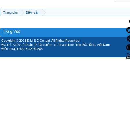
Trang chủ
Diễn đàn
Tiếng Việt
Copyright © 2013 D.M.E.C Co.,Ltd, All Rights Reserved.
Địa chỉ: K190 Lê Duẩn, P. Tân chính, Q. Thanh Khê, Thp. Đà Nẵng, Việt Nam.
Điện thoại: (+84) 5113752506