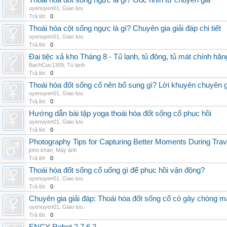
Thoái hóa đốt sống ngực là gì? Góc nhìn từ chuyên gia
uyenuyen01
,
Giao lưu
Trả lời:
0
Thoái hóa cột sống ngực là gì? Chuyên gia giải đáp chi tiết
uyenuyen01
,
Giao lưu
Trả lời:
0
Đại tiệc xả kho Tháng 8 - Tủ lạnh, tủ đông, tủ mát chính hã
BachCuc1309
,
Tủ lạnh
Trả lời:
0
Thoái hóa đốt sống cổ nên bổ sung gì? Lời khuyên chuyên g
uyenuyen01
,
Giao lưu
Trả lời:
0
Hướng dẫn bài tập yoga thoái hóa đốt sống cổ phục hồi
uyenuyen01
,
Giao lưu
Trả lời:
0
Photography Tips for Capturing Better Moments During Trav
john khan
,
Máy ảnh
Trả lời:
0
Thoái hóa đốt sống cổ uống gì để phục hồi vận động?
uyenuyen01
,
Giao lưu
Trả lời:
0
Chuyên gia giải đáp: Thoái hóa đốt sống cổ có gây chóng m
uyenuyen01
,
Giao lưu
Trả lời:
0