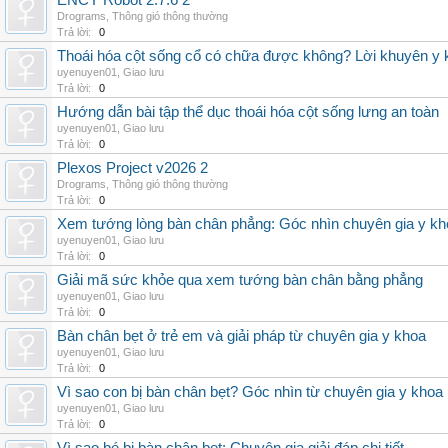
ENCY Robot 2.7.6 2
Drograms
,
Thông gió thông thường
Trả lời:
0
Thoái hóa cột sống cổ có chữa được không? Lời khuyên y 
uyenuyen01
,
Giao lưu
Trả lời:
0
Hướng dẫn bài tập thể dục thoái hóa cột sống lưng an toàn
uyenuyen01
,
Giao lưu
Trả lời:
0
Plexos Project v2026 2
Drograms
,
Thông gió thông thường
Trả lời:
0
Xem tướng lòng bàn chân phẳng: Góc nhìn chuyên gia y kh
uyenuyen01
,
Giao lưu
Trả lời:
0
Giải mã sức khỏe qua xem tướng bàn chân bằng phẳng
uyenuyen01
,
Giao lưu
Trả lời:
0
Bàn chân bẹt ở trẻ em và giải pháp từ chuyên gia y khoa
uyenuyen01
,
Giao lưu
Trả lời:
0
Vì sao con bị bàn chân bẹt? Góc nhìn từ chuyên gia y khoa
uyenuyen01
,
Giao lưu
Trả lời:
0