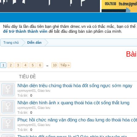
Ch
Nếu đây là lần đầu tiên bạn ghé thăm dmec.vn và có thắc mắc, bạn có th
để trở thành thành viên
để bắt đầu đăng bán sản phẩm của mình.
Trang chủ
Diễn đàn
Bài
1
2
3
4
5
6
→
10
Tiếp >
TIÊU ĐỀ
Nhận diện triệu chứng thoái hóa đốt sống ngực sớm ngay
uyenuyen01
,
Giao lưu
Trả lời:
0
Nhận diện hình ảnh x quang thoái hóa cột sống thắt lưng
uyenuyen01
,
Giao lưu
Trả lời:
0
Phục hồi chức năng vận động cho đau lưng do thoái hóa cộ
uyenuyen01
,
Giao lưu
Trả lời:
0