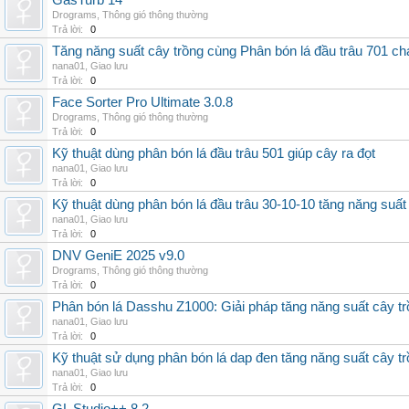
GasTurb 14
Drograms
,
Thông gió thông thường
Trả lời:
0
Tăng năng suất cây trồng cùng Phân bón lá đầu trâu 701 ch
nana01
,
Giao lưu
Trả lời:
0
Face Sorter Pro Ultimate 3.0.8
Drograms
,
Thông gió thông thường
Trả lời:
0
Kỹ thuật dùng phân bón lá đầu trâu 501 giúp cây ra đọt
nana01
,
Giao lưu
Trả lời:
0
Kỹ thuật dùng phân bón lá đầu trâu 30-10-10 tăng năng suất
nana01
,
Giao lưu
Trả lời:
0
DNV GeniE 2025 v9.0
Drograms
,
Thông gió thông thường
Trả lời:
0
Phân bón lá Dasshu Z1000: Giải pháp tăng năng suất cây t
nana01
,
Giao lưu
Trả lời:
0
Kỹ thuật sử dụng phân bón lá dap đen tăng năng suất cây t
nana01
,
Giao lưu
Trả lời:
0