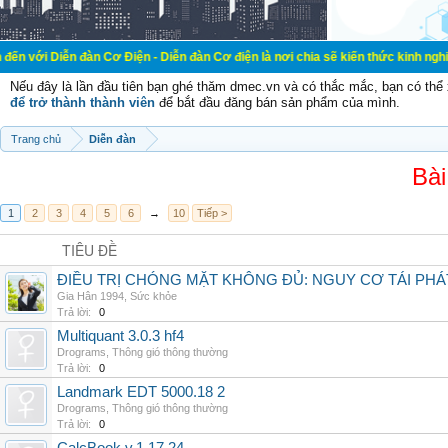
đàn Cơ Điện - Diễn đàn Cơ điện là nơi chia sẽ kiến thức kinh nghiệm trong lãn
Nếu đây là lần đầu tiên bạn ghé thăm dmec.vn và có thắc mắc, bạn có th
để trở thành thành viên
để bắt đầu đăng bán sản phẩm của mình.
Trang chủ
Diễn đàn
Bài
1
2
3
4
5
6
→
10
Tiếp >
TIÊU ĐỀ
ĐIỀU TRỊ CHÓNG MẶT KHÔNG ĐỦ: NGUY CƠ TÁI PH
Gia Hân 1994
,
Sức khỏe
Trả lời:
0
Multiquant 3.0.3 hf4
Drograms
,
Thông gió thông thường
Trả lời:
0
Landmark EDT 5000.18 2
Drograms
,
Thông gió thông thường
Trả lời:
0