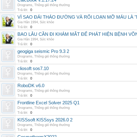
CalcBook v.1.17.24
Drograms
,
Thông gió thông thường
Trả lời:
0
VÌ SAO ĐÁI THÁO ĐƯỜNG VÀ RỐI LOẠN MỠ MÁU LÀ 
Gia Hân 1994
,
Sức khỏe
Trả lời:
0
BAO LÂU CẦN ĐI KHÁM MẮT ĐỂ PHÁT HIỆN BỆNH V
Gia Hân 1994
,
Sức khỏe
Trả lời:
0
geogiga seismic Pro 9.3 2
Drograms
,
Thông gió thông thường
Trả lời:
0
cliosoft sos7.10
Drograms
,
Thông gió thông thường
Trả lời:
0
RoboDK v6.0
Drograms
,
Thông gió thông thường
Trả lời:
0
Frontline Excel Solver 2025 Q1
Drograms
,
Thông gió thông thường
Trả lời:
0
KISSsoft KISSsys 2026.0 2
Drograms
,
Thông gió thông thường
Trả lời:
0