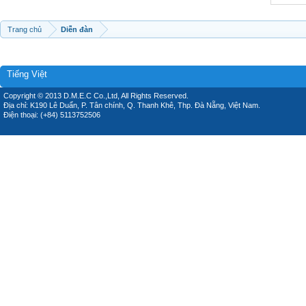
Trang chủ
Diễn đàn
Tiếng Việt
Copyright © 2013 D.M.E.C Co.,Ltd, All Rights Reserved.
Địa chỉ: K190 Lê Duẩn, P. Tân chính, Q. Thanh Khê, Thp. Đà Nẵng, Việt Nam.
Điện thoại: (+84) 5113752506