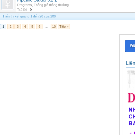
Pipeline Studio 5.2 2
Drograms
,
Thông gió thông thường
Trả lời:
0
Hiển thị kết quả từ 1 đến 20 của 200
1
2
3
4
5
6
→
10
Tiếp >
Đă
Liê