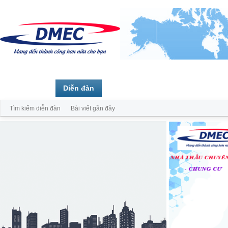
Trang chủ
Diễn đàn
Thành viên
Tìm kiếm diễn đàn
Bài viết gần đây