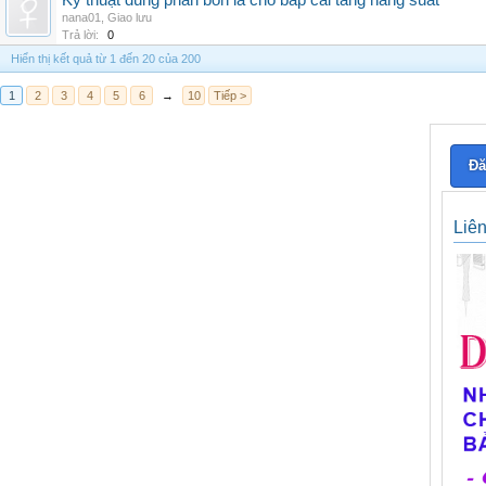
Kỹ thuật dùng phân bón lá cho bắp cải tăng năng suất
nana01
,
Giao lưu
Trả lời:
0
Hiển thị kết quả từ 1 đến 20 của 200
1
2
3
4
5
6
→
10
Tiếp >
Đă
Liê