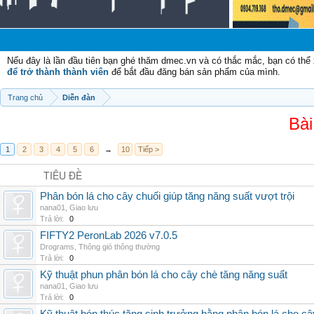
Ch
Nếu đây là lần đầu tiên bạn ghé thăm dmec.vn và có thắc mắc, bạn có th
để trở thành thành viên
để bắt đầu đăng bán sản phẩm của mình.
Trang chủ
Diễn đàn
Bài
1
2
3
4
5
6
→
10
Tiếp >
TIÊU ĐỀ
Phân bón lá cho cây chuối giúp tăng năng suất vượt trội
nana01
,
Giao lưu
Trả lời:
0
FIFTY2 PeronLab 2026 v7.0.5
Drograms
,
Thông gió thông thường
Trả lời:
0
Kỹ thuật phun phân bón lá cho cây chè tăng năng suất
nana01
,
Giao lưu
Trả lời:
0