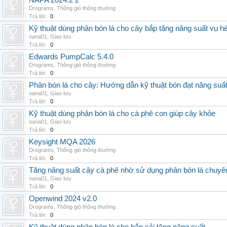
NAPA 2024.2 2
Drograms
,
Thông gió thông thường
Trả lời:
0
Kỹ thuật dùng phân bón lá cho cây bắp tăng năng suất vụ h
nana01
,
Giao lưu
Trả lời:
0
Edwards PumpCalc 5.4.0
Drograms
,
Thông gió thông thường
Trả lời:
0
Phân bón lá cho cây: Hướng dẫn kỹ thuật bón đạt năng suấ
nana01
,
Giao lưu
Trả lời:
0
Kỹ thuật dùng phân bón lá cho cà phê con giúp cây khỏe
nana01
,
Giao lưu
Trả lời:
0
Keysight MQA 2026
Drograms
,
Thông gió thông thường
Trả lời:
0
Tăng năng suất cây cà phê nhờ sử dụng phân bón lá chuyê
nana01
,
Giao lưu
Trả lời:
0
Openwind 2024 v2.0
Drograms
,
Thông gió thông thường
Trả lời:
0