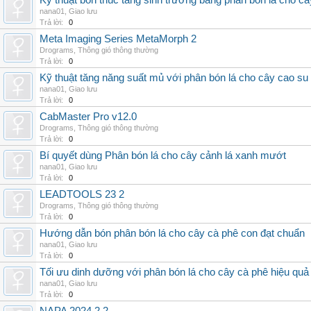
Kỹ thuật bón thúc tăng sinh trưởng bằng phân bón lá cho c
nana01
,
Giao lưu
Trả lời:
0
Meta Imaging Series MetaMorph 2
Drograms
,
Thông gió thông thường
Trả lời:
0
Kỹ thuật tăng năng suất mủ với phân bón lá cho cây cao su
nana01
,
Giao lưu
Trả lời:
0
CabMaster Pro v12.0
Drograms
,
Thông gió thông thường
Trả lời:
0
Bí quyết dùng Phân bón lá cho cây cảnh lá xanh mướt
nana01
,
Giao lưu
Trả lời:
0
LEADTOOLS 23 2
Drograms
,
Thông gió thông thường
Trả lời:
0
Hướng dẫn bón phân bón lá cho cây cà phê con đạt chuẩn
nana01
,
Giao lưu
Trả lời:
0
Tối ưu dinh dưỡng với phân bón lá cho cây cà phê hiệu quả
nana01
,
Giao lưu
Trả lời:
0