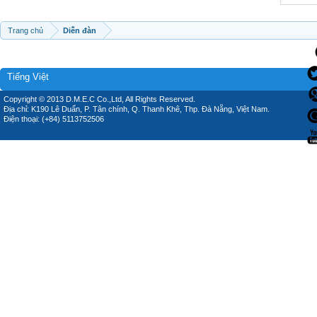
Trang chủ
Diễn đàn
Tiếng Việt
Copyright © 2013 D.M.E.C Co.,Ltd, All Rights Reserved.
Địa chỉ: K190 Lê Duẩn, P. Tân chính, Q. Thanh Khê, Thp. Đà Nẵng, Việt Nam.
Điện thoại: (+84) 5113752506