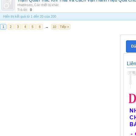
Trạm Quan Trắc Khí Thải Và Cách Vận Hành Hiệu Quả Ch
nhattinseo
,
Các thiết bị khác
Trả lời:
0
Hiển thị kết quả từ 1 đến 20 của 200
1
2
3
4
5
6
→
10
Tiếp >
Đă
Liê