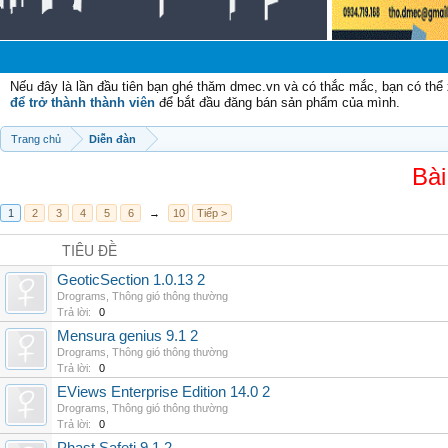
Chà
Nếu đây là lần đầu tiên bạn ghé thăm dmec.vn và có thắc mắc, bạn có th
để trở thành thành viên
để bắt đầu đăng bán sản phẩm của mình.
Trang chủ
Diễn đàn
Bài
1
2
3
4
5
6
→
10
Tiếp >
TIÊU ĐỀ
GeoticSection 1.0.13 2
Drograms
,
Thông gió thông thường
Trả lời:
0
Mensura genius 9.1 2
Drograms
,
Thông gió thông thường
Trả lời:
0
EViews Enterprise Edition 14.0 2
Drograms
,
Thông gió thông thường
Trả lời:
0