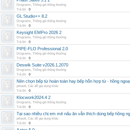
Phast Safeti 9.1 2
Drograms
,
Thông gió thông thường
Trả lời:
0
GL Studio++ 8.2
Drograms
,
Thông gió thông thường
Trả lời:
0
Keysight EMPro 2026 2
Drograms
,
Thông gió thông thường
Trả lời:
0
PIPE-FLO Professional 2.0
Drograms
,
Thông gió thông thường
Trả lời:
0
Deswik Suite v2026.1.2070
Drograms
,
Thông gió thông thường
Trả lời:
0
Nên chọn bếp từ hoàn toàn hay bếp hỗn hợp từ - hồng ngoại 
pthao6
,
Các đồ gia dụng khác
Trả lời:
0
Klocwork2024.4 2
Drograms
,
Thông gió thông thường
Trả lời:
0
Tại sao nhiều chị em mê nấu ăn vẫn thích dùng bếp hồng n
pthao6
,
Các đồ gia dụng khác
Trả lời:
0