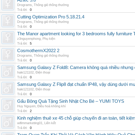
Aztec 5.0
Drograms
,
Thông gió thông thường
Trả lời:
0
Cutting Optimization Pro 5.18.21.4
Drograms
,
Thông gió thông thường
Trả lời:
0
The Manor apartment looking for 3 bedrooms fully furnitur
z3nguyenphong
,
Phụ kiện
Trả lời:
5
CosmothermX2022 2
Drograms
,
Thông gió thông thường
Trả lời:
0
Samsung Galaxy Z Fold8: Camera không quá nhiều nhưng 
hale121102
,
Điện thoại
Trả lời:
0
Samsung Galaxy Z Flip8 đạt chuẩn IP48, vậy dùng dưới m
hale121102
,
Điện thoại
Trả lời:
0
Gấu Bông Quà Tặng Sinh Nhật Cho Bé – YUMI TOYS
Huy Nguyen
,
Điều hoà không khí
Trả lời:
2
Kinh nghiệm thuê xe 45 chỗ giúp chuyến đi an toàn, tiết kiệ
wifimmarketing01
,
Liên kết
Trả lời:
0