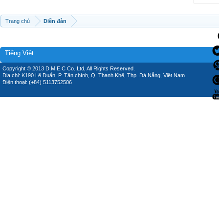
Trang chủ
Diễn đàn
Tiếng Việt
Copyright © 2013 D.M.E.C Co.,Ltd, All Rights Reserved.
Địa chỉ: K190 Lê Duẩn, P. Tân chính, Q. Thanh Khê, Thp. Đà Nẵng, Việt Nam.
Điện thoại: (+84) 5113752506