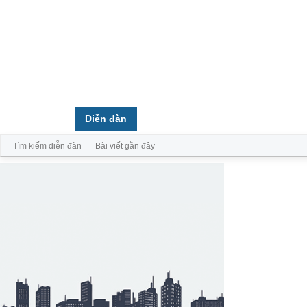
Trang chủ
Diễn đàn
Thành viên
Tìm kiếm diễn đàn
Bài viết gần đây