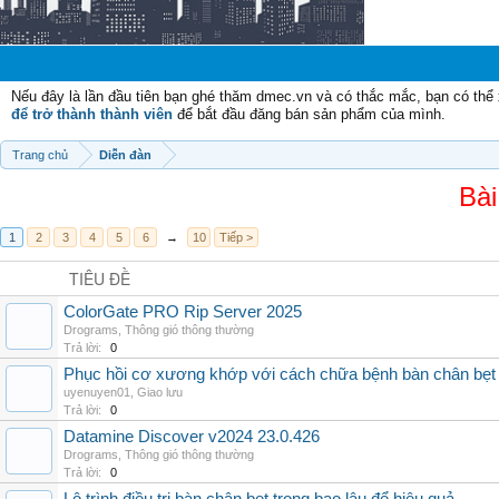
Nếu đây là lần đầu tiên bạn ghé thăm dmec.vn và có thắc mắc, bạn có th
để trở thành thành viên
để bắt đầu đăng bán sản phẩm của mình.
Trang chủ
Diễn đàn
Bài
1
2
3
4
5
6
→
10
Tiếp >
TIÊU ĐỀ
ColorGate PRO Rip Server 2025
Drograms
,
Thông gió thông thường
Trả lời:
0
Phục hồi cơ xương khớp với cách chữa bệnh bàn chân bẹt
uyenuyen01
,
Giao lưu
Trả lời:
0
Datamine Discover v2024 23.0.426
Drograms
,
Thông gió thông thường
Trả lời:
0