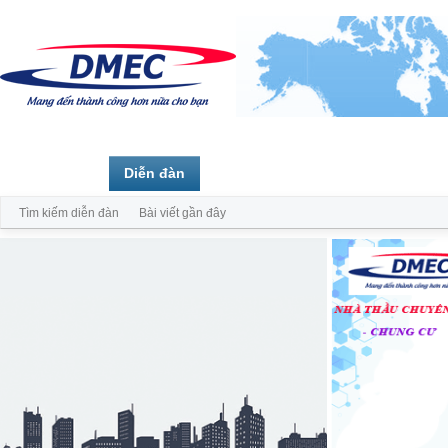
Trang chủ
Diễn đàn
Thành viên
Tìm kiếm diễn đàn
Bài viết gần đây