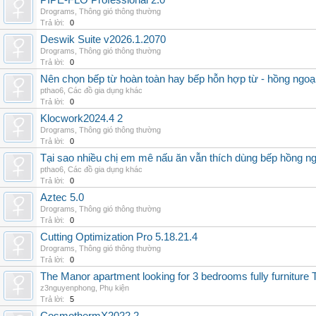
PIPE-FLO Professional 2.0
Drograms
,
Thông gió thông thường
Trả lời:
0
Deswik Suite v2026.1.2070
Drograms
,
Thông gió thông thường
Trả lời:
0
Nên chọn bếp từ hoàn toàn hay bếp hỗn hợp từ - hồng ngoại 
pthao6
,
Các đồ gia dụng khác
Trả lời:
0
Klocwork2024.4 2
Drograms
,
Thông gió thông thường
Trả lời:
0
Tại sao nhiều chị em mê nấu ăn vẫn thích dùng bếp hồng n
pthao6
,
Các đồ gia dụng khác
Trả lời:
0
Aztec 5.0
Drograms
,
Thông gió thông thường
Trả lời:
0
Cutting Optimization Pro 5.18.21.4
Drograms
,
Thông gió thông thường
Trả lời:
0
The Manor apartment looking for 3 bedrooms fully furnitur
z3nguyenphong
,
Phụ kiện
Trả lời:
5