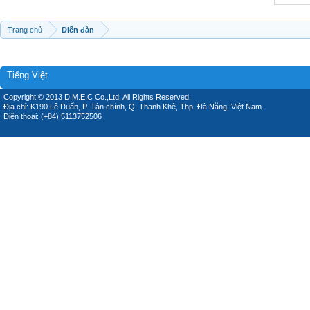
Trang chủ
Diễn đàn
Tiếng Việt
Copyright © 2013 D.M.E.C Co.,Ltd, All Rights Reserved.
Địa chỉ: K190 Lê Duẩn, P. Tân chính, Q. Thanh Khê, Thp. Đà Nẵng, Việt Nam.
Điện thoại: (+84) 5113752506