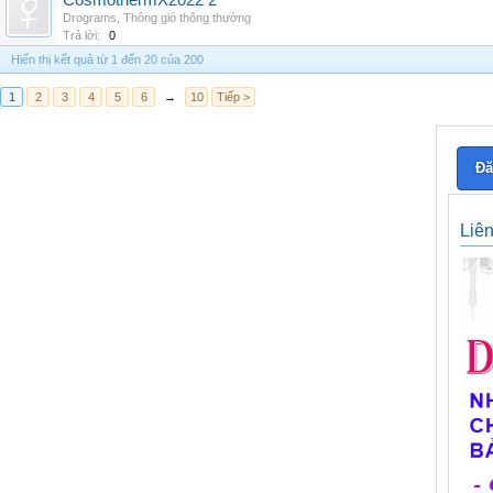
CosmothermX2022 2
Drograms
,
Thông gió thông thường
Trả lời:
0
Hiển thị kết quả từ 1 đến 20 của 200
1
2
3
4
5
6
→
10
Tiếp >
Đă
Liê