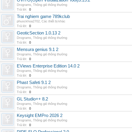
OVITO(Open Visualization Tool)3.15.2
Drograms
,
Thông gió thông thường
Trả lời:
0
Trai nghiem game 789kclub
phuockhoa2702
,
Các thiết bị khác
Trả lời:
0
GeoticSection 1.0.13 2
Drograms
,
Thông gió thông thường
Trả lời:
0
Mensura genius 9.1 2
Drograms
,
Thông gió thông thường
Trả lời:
0
EViews Enterprise Edition 14.0 2
Drograms
,
Thông gió thông thường
Trả lời:
0
Phast Safeti 9.1 2
Drograms
,
Thông gió thông thường
Trả lời:
0
GL Studio++ 8.2
Drograms
,
Thông gió thông thường
Trả lời:
0
Keysight EMPro 2026 2
Drograms
,
Thông gió thông thường
Trả lời:
0