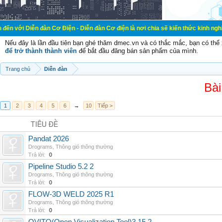
đàn Cơ Điện - Diễn đàn Cơ điện là nơi chia sẽ kiến thức kinh nghiệm trong lãn
Nếu đây là lần đầu tiên bạn ghé thăm dmec.vn và có thắc mắc, bạn có th
để trở thành thành viên
để bắt đầu đăng bán sản phẩm của mình.
Trang chủ
Diễn đàn
Bài
1
2
3
4
5
6
→
10
Tiếp >
TIÊU ĐỀ
Pandat 2026
Drograms
,
Thông gió thông thường
Trả lời:
0
Pipeline Studio 5.2 2
Drograms
,
Thông gió thông thường
Trả lời:
0
FLOW-3D WELD 2025 R1
Drograms
,
Thông gió thông thường
Trả lời:
0