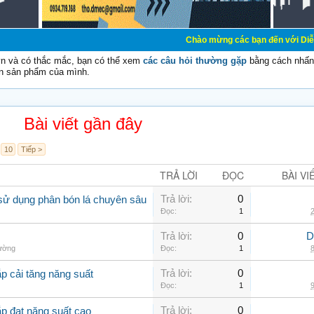
Chào mừng các bạn đến với Diễn đàn Cơ Điện -
vn và có thắc mắc, bạn có thể xem
các câu hỏi thường gặp
bằng cách nhấn 
n sản phẩm của mình.
Bài viết gần đây
10
Tiếp >
TRẢ LỜI
ĐỌC
BÀI VI
Trả lời:
0
sử dụng phân bón lá chuyên sâu
Đọc:
1
2
Trả lời:
0
D
hường
Đọc:
1
8
Trả lời:
0
p cải tăng năng suất
Đọc:
1
9
Trả lời:
0
ắp đạt năng suất cao