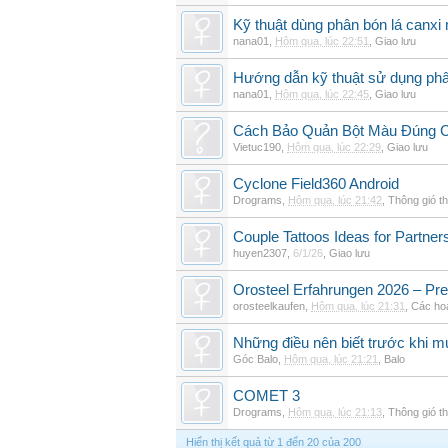
Kỹ thuật dùng phân bón lá canxi n
nana01
,
Hôm qua, lúc 22:51
,
Giao lưu
Hướng dẫn kỹ thuật sử dụng phâ
nana01
,
Hôm qua, lúc 22:45
,
Giao lưu
Cách Bảo Quản Bột Màu Đúng 
Vietuc190
,
Hôm qua, lúc 22:29
,
Giao lưu
Cyclone Field360 Android
Drograms
,
Hôm qua, lúc 21:42
,
Thông gió t
Couple Tattoos Ideas for Partne
huyen2307
,
6/1/26
,
Giao lưu
Orosteel Erfahrungen 2026 – Pre
orosteelkaufen
,
Hôm qua, lúc 21:31
,
Các hoạ
Những điều nên biết trước khi m
Góc Balo
,
Hôm qua, lúc 21:21
,
Balo
COMET 3
Drograms
,
Hôm qua, lúc 21:13
,
Thông gió t
Hiển thị kết quả từ 1 đến 20 của 200