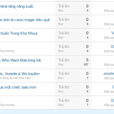
Trả lời:
0
itrat tăng năng suất
Đọc:
4
Hôm qua
Trả lời:
0
n bón lá canxi magie hiệu quả
Đọc:
6
Hôm qua
Trả lời:
0
V
Chuẩn Trong Kho Nhựa
Đọc:
4
Hôm qua
Trả lời:
0
D
hông thường
Đọc:
6
Hôm qua
Trả lời:
5
rs Who Want Matching Ink
Đọc:
187
Hôm qua
Trả lời:
0
orost
is, Vorteile & Wo kaufen
t động dự kiến thực hiện
Đọc:
7
Hôm qua
Trả lời:
0
ua một chiếc balo mới
Đọc:
6
Hôm qua
Trả lời:
0
D
hông thường
Đọc:
7
Hôm qua