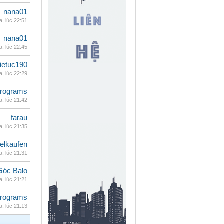
nana01
, lúc 22:51
nana01
, lúc 22:45
ietuc190
, lúc 22:29
rograms
, lúc 21:42
farau
, lúc 21:35
eelkaufen
, lúc 21:31
Góc Balo
, lúc 21:21
rograms
, lúc 21:13