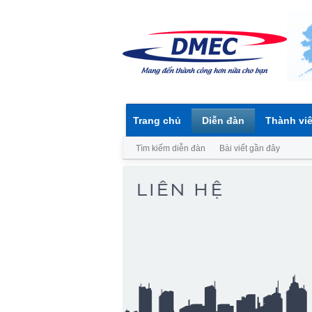
Trang chủ
Diễn đàn
Thành vi
Tìm kiếm diễn đàn
Bài viết gần đây