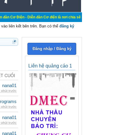
 Diễn đàn Cơ điện là nơi chia sẽ kiến thức kinh nghiệm trong lãnh vực cơ điện
vào liên kết bên trên. Bạn có thể
đăng ký
Đăng nhập / Đăng ký
Liên hệ quảng cáo 1
ẾT CUỐI
nana01
 phút trước
rograms
 phút trước
nana01
 phút trước
nana01