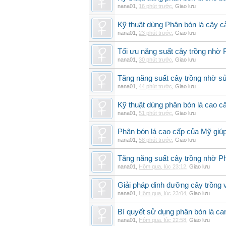
nana01
,
16 phút trước
,
Giao lưu
Kỹ thuật dùng Phân bón lá cây 
nana01
,
23 phút trước
,
Giao lưu
Tối ưu năng suất cây trồng nhờ 
nana01
,
30 phút trước
,
Giao lưu
Tăng năng suất cây trồng nhờ s
nana01
,
44 phút trước
,
Giao lưu
Kỹ thuật dùng phân bón lá cao c
nana01
,
51 phút trước
,
Giao lưu
Phân bón lá cao cấp của Mỹ giúp
nana01
,
58 phút trước
,
Giao lưu
Tăng năng suất cây trồng nhờ Ph
nana01
,
Hôm qua, lúc 23:12
,
Giao lưu
Giải pháp dinh dưỡng cây trồng 
nana01
,
Hôm qua, lúc 23:04
,
Giao lưu
Bí quyết sử dụng phân bón lá can
nana01
,
Hôm qua, lúc 22:58
,
Giao lưu