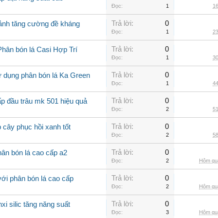
Đọc:
1
16
Trả lời:
0
cảnh tăng cường đề kháng
Đọc:
1
23
Trả lời:
0
Phân bón lá Casi Hợp Trí
Đọc:
1
30
Trả lời:
0
ử dụng phân bón lá Ka Green
Đọc:
1
44
Trả lời:
0
ấp đầu trâu mk 501 hiệu quả
Đọc:
2
51
Trả lời:
0
 cây phục hồi xanh tốt
Đọc:
2
58
Trả lời:
0
ân bón lá cao cấp a2
Đọc:
2
Hôm qua
Trả lời:
0
với phân bón lá cao cấp
Đọc:
2
Hôm qua
Trả lời:
0
xi silic tăng năng suất
Đọc:
3
Hôm qua