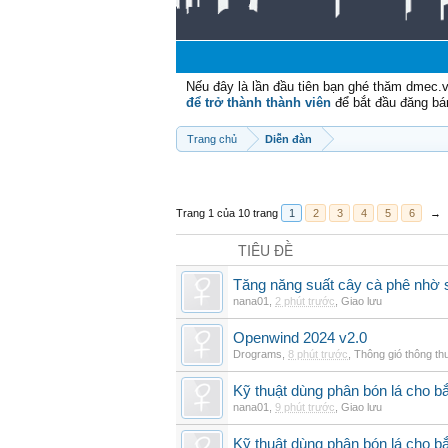
Nếu đây là lần đầu tiên bạn ghé thăm dmec.
để trở thành thành viên
để bắt đầu đăng bá
Trang chủ
Diễn đàn
Trang 1 của 10 trang
1
2
3
4
5
6
→
TIÊU ĐỀ
Tăng năng suất cây cà phê nhờ 
nana01
,
2 phút trước
,
Giao lưu
Openwind 2024 v2.0
Drograms
,
8 phút trước
,
Thông gió thông t
Kỹ thuật dùng phân bón lá cho bắ
nana01
,
9 phút trước
,
Giao lưu
Kỹ thuật dùng phân bón lá cho b