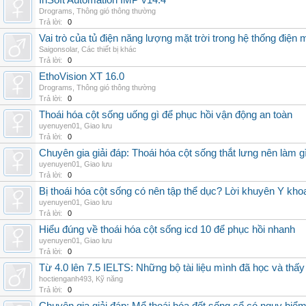
InSoft Automation IMP v14.4
Drograms
,
Thông gió thông thường
Trả lời:
0
Vai trò của tủ điện năng lượng mặt trời trong hệ thống điện m
Saigonsolar
,
Các thiết bị khác
Trả lời:
0
EthoVision XT 16.0
Drograms
,
Thông gió thông thường
Trả lời:
0
Thoái hóa cột sống uống gì để phục hồi vận động an toàn
uyenuyen01
,
Giao lưu
Trả lời:
0
Chuyên gia giải đáp: Thoái hóa cột sống thắt lưng nên làm g
uyenuyen01
,
Giao lưu
Trả lời:
0
Bị thoái hóa cột sống có nên tập thể dục? Lời khuyên Y kho
uyenuyen01
,
Giao lưu
Trả lời:
0
Hiểu đúng về thoái hóa cột sống icd 10 để phục hồi nhanh
uyenuyen01
,
Giao lưu
Trả lời:
0
Từ 4.0 lên 7.5 IELTS: Những bộ tài liệu mình đã học và thấy
hoctienganh493
,
Kỹ năng
Trả lời:
0