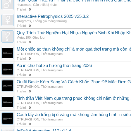
Trạm Quan Trắc Khí Thải Và Cách Vận Hành Hiệu Quả Ch
nhattinseo
,
Các thiết bị khác
Trả lời:
0
Interactive Petrophysics 2025 v25.3.2
Drograms
,
Thông gió thông thường
Trả lời:
0
Quy Trình Thử Nghiệm Hạt Nhựa Nguyên Sinh Khi Nhập K
Vietuc190
,
Giao lưu
Trả lời:
0
Một chiếc áo thun không chỉ là món quà thời trang mà còn 
CTRLFASHION
,
Thời trang nam
Trả lời:
0
Áo in chữ hot xu hướng thời trang 2026
CTRLFASHION
,
Thời trang nam
Trả lời:
0
Outfit Basic Kém Sang Và Cách Khắc Phục Để Mặc Đơn 
CTRLFASHION
,
Thời trang nam
Trả lời:
0
Tinh thần Việt Nam qua trang phục không chỉ nằm ở những 
CTRLFASHION
,
Thời trang nam
Trả lời:
0
Cách tẩy áo trắng bị ố vàng mà không làm hỏng hình in siêu
CTRLFASHION
,
Thời trang nam
Trả lời:
0