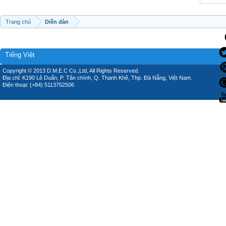
Trang chủ
Diễn đàn
Tiếng Việt
Copyright © 2013 D.M.E.C Co.,Ltd, All Rights Reserved.
Địa chỉ: K190 Lê Duẩn, P. Tân chính, Q. Thanh Khê, Thp. Đà Nẵng, Việt Nam.
Điện thoại: (+84) 5113752506