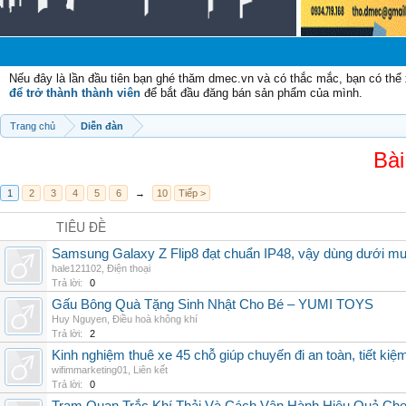
Nếu đây là lần đầu tiên bạn ghé thăm dmec.vn và có thắc mắc, bạn có th
để trở thành thành viên
để bắt đầu đăng bán sản phẩm của mình.
Trang chủ
Diễn đàn
Bài
1
2
3
4
5
6
→
10
Tiếp >
TIÊU ĐỀ
Samsung Galaxy Z Flip8 đạt chuẩn IP48, vậy dùng dưới m
hale121102
,
Điện thoại
Trả lời:
0
Gấu Bông Quà Tặng Sinh Nhật Cho Bé – YUMI TOYS
Huy Nguyen
,
Điều hoà không khí
Trả lời:
2
Kinh nghiệm thuê xe 45 chỗ giúp chuyến đi an toàn, tiết kiệ
wifimmarketing01
,
Liên kết
Trả lời:
0