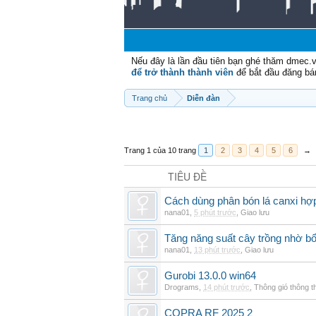
Nếu đây là lần đầu tiên bạn ghé thăm dmec.
để trở thành thành viên
để bắt đầu đăng bá
Trang chủ
Diễn đàn
Trang 1 của 10 trang
1
2
3
4
5
6
→
TIÊU ĐỀ
Cách dùng phân bón lá canxi hợp
nana01
,
5 phút trước
,
Giao lưu
Tăng năng suất cây trồng nhờ bổ
nana01
,
13 phút trước
,
Giao lưu
Gurobi 13.0.0 win64
Drograms
,
14 phút trước
,
Thông gió thông 
COPRA RF 2025 2