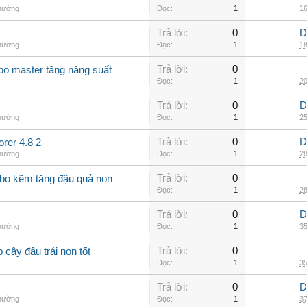
thường
Đọc:
1
16
Trả lời:
0
D
thường
Đọc:
1
18
Trả lời:
0
 bo master tăng năng suất
Đọc:
1
20
Trả lời:
0
D
thường
Đọc:
1
25
Trả lời:
0
D
er 4.8 2
thường
Đọc:
1
28
Trả lời:
0
 bo kẽm tăng đậu quả non
Đọc:
1
28
Trả lời:
0
D
thường
Đọc:
1
35
Trả lời:
0
 cây đậu trái non tốt
Đọc:
1
35
Trả lời:
0
D
thường
Đọc:
1
37