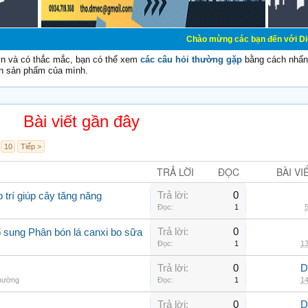
Chào mừng các bạn đến với Diễn đàn Cơ Đi
vn và có thắc mắc, bạn có thể xem
các câu hỏi thường gặp
bằng cách nhấn 
n sản phẩm của mình.
Bài viết gần đây
10
Tiếp >
TRẢ LỜI
ĐỌC
BÀI VI
Trả lời:
0
 trí giúp cây tăng năng
Đọc:
1
5
Trả lời:
0
 sung Phân bón lá canxi bo sữa
Đọc:
1
13
Trả lời:
0
D
thường
Đọc:
1
14
Trả lời:
0
D