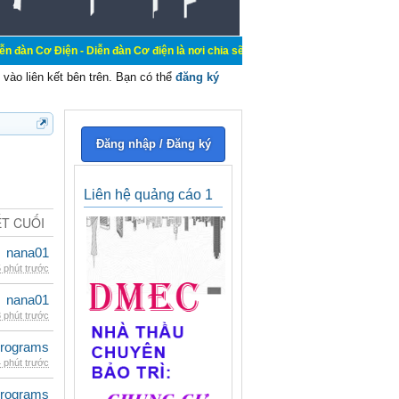
ện - Diễn đàn Cơ điện là nơi chia sẽ kiến thức kinh nghiệm trong lãnh vực cơ đ
vào liên kết bên trên. Bạn có thể
đăng ký
Đăng nhập / Đăng ký
Liên hệ quảng cáo 1
ẾT CUỐI
nana01
 phút trước
nana01
 phút trước
rograms
 phút trước
rograms