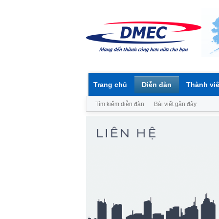
Trang chủ
Diễn đàn
Thành vi
Tìm kiếm diễn đàn
Bài viết gần đây