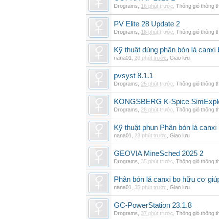
Drograms
,
16 phút trước
,
Thông gió thông 
PV Elite 28 Update 2
Drograms
,
18 phút trước
,
Thông gió thông 
Kỹ thuật dùng phân bón lá canxi
nana01
,
20 phút trước
,
Giao lưu
pvsyst 8.1.1
Drograms
,
25 phút trước
,
Thông gió thông 
KONGSBERG K-Spice SimExplor
Drograms
,
28 phút trước
,
Thông gió thông 
Kỹ thuật phun Phân bón lá canxi
nana01
,
28 phút trước
,
Giao lưu
GEOVIA MineSched 2025 2
Drograms
,
35 phút trước
,
Thông gió thông 
Phân bón lá canxi bo hữu cơ giúp
nana01
,
35 phút trước
,
Giao lưu
GC-PowerStation 23.1.8
Drograms
,
37 phút trước
,
Thông gió thông 