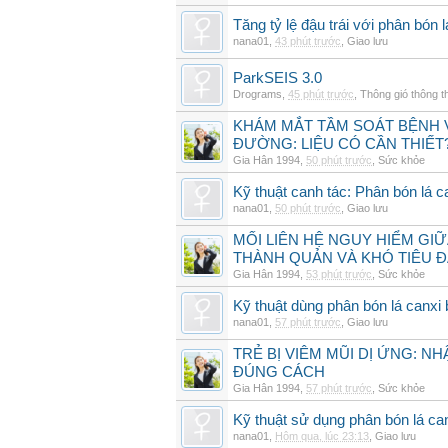
Tăng tỷ lệ đậu trái với phân bón
nana01
,
43 phút trước
,
Giao lưu
ParkSEIS 3.0
Drograms
,
45 phút trước
,
Thông gió thông 
KHÁM MẮT TẦM SOÁT BỆNH 
ĐƯỜNG: LIỆU CÓ CẦN THIẾT
Gia Hân 1994
,
50 phút trước
,
Sức khỏe
Kỹ thuật canh tác: Phân bón lá c
nana01
,
50 phút trước
,
Giao lưu
MỐI LIÊN HỆ NGUY HIỂM GI
THÀNH QUẢN VÀ KHÓ TIÊU 
Gia Hân 1994
,
53 phút trước
,
Sức khỏe
Kỹ thuật dùng phân bón lá canxi
nana01
,
57 phút trước
,
Giao lưu
TRẺ BỊ VIÊM MŨI DỊ ỨNG: N
ĐÚNG CÁCH
Gia Hân 1994
,
57 phút trước
,
Sức khỏe
Kỹ thuật sử dụng phân bón lá ca
nana01
,
Hôm qua, lúc 23:13
,
Giao lưu