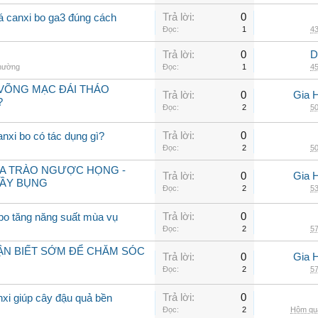
Trả lời:
0
 lá canxi bo ga3 đúng cách
Đọc:
1
43
Trả lời:
0
D
thường
Đọc:
1
45
VÕNG MẠC ĐÁI THÁO
Trả lời:
0
Gia 
?
Đọc:
2
50
Trả lời:
0
anxi bo có tác dụng gì?
Đọc:
2
50
ỮA TRÀO NGƯỢC HỌNG -
Trả lời:
0
Gia 
ĐẦY BỤNG
Đọc:
2
53
Trả lời:
0
 bo tăng năng suất mùa vụ
Đọc:
2
57
HẬN BIẾT SỚM ĐỂ CHĂM SÓC
Trả lời:
0
Gia 
Đọc:
2
57
Trả lời:
0
nxi giúp cây đậu quả bền
Đọc:
2
Hôm qua