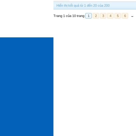
Hiển thị kết quả từ 1 đến 20 của 200
Trang 1 của 10 trang
1
2
3
4
5
6
→