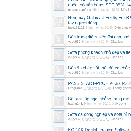
quốc, có sẵn hàng. SĐT 0931 14
maynendanfoss
,
Hôm nay lúc 10:51
,
Máy lạ
Hôm nay Galaxy Z Fold8, Fold8 U
tay người dùng
hale121102
,
Hôm nay lúc 10:48
,
Điện thoại 
Bàn trang điểm hiện đại cho phò
vyvy937
,
Hôm nay lúc 10:46
,
Giao lưu
Sofa phòng khách nhỏ đẹp và tiện
vyvy937
,
Hôm nay lúc 10:43
,
Giao lưu
Bàn ăn chân sắt mặt đá có chắc
vyvy937
,
Hôm nay lúc 10:40
,
Giao lưu
PASS START-PROF V4.87 R2 2
Drograms
,
Hôm nay lúc 10:40
,
Thông gió t
Bộ sưu tập ngói phẳng tráng me
hadng243
,
Hôm nay lúc 10:32
,
Xây dựng
Sofa da công nghiệp và sofa nỉ n
vyvy937
,
Hôm nay lúc 10:31
,
Giao lưu
KODAK Dental Imaging Software