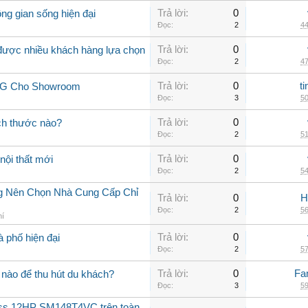
Trả lời:
0
ng gian sống hiện đại
Đọc:
2
44
Trả lời:
0
 được nhiều khách hàng lựa chọn
Đọc:
2
47
Trả lời:
0
t
 LG Cho Showroom
Đọc:
3
50
Trả lời:
0
ch thước nào?
Đọc:
2
51
Trả lời:
0
nội thất mới
Đọc:
2
54
ng Nên Chọn Nhà Cung Cấp Chỉ
Trả lời:
0
H
Đọc:
2
56
hí
Trả lời:
0
à phố hiện đại
Đọc:
2
57
Trả lời:
0
Fa
nào để thu hút du khách?
Đọc:
3
59
oss 12HP SM148T4VC trên toàn