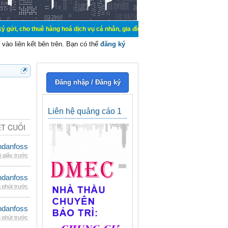
uê hàng hoá dịch vụ cá nhân, gia đình. Mua bán, ký gửi, cho thuê thiết bị hệ 
vào liên kết bên trên. Bạn có thể
đăng ký
Đăng nhập / Đăng ký
Liên hệ quảng cáo 1
ẾT CUỐI
danfoss
i giây trước
danfoss
 phút trước
danfoss
 phút trước