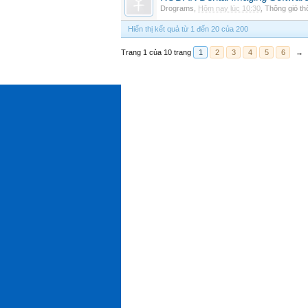
Drograms
,
Hôm nay lúc 10:30
,
Thông gió t
Hiển thị kết quả từ 1 đến 20 của 200
Trang 1 của 10 trang
1
2
3
4
5
6
→