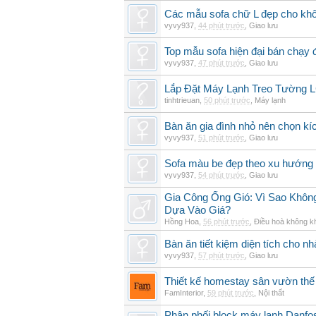
Các mẫu sofa chữ L đẹp cho khô
vyvy937
,
44 phút trước
,
Giao lưu
Top mẫu sofa hiện đại bán chạy
vyvy937
,
47 phút trước
,
Giao lưu
Lắp Đặt Máy Lạnh Treo Tường
tinhtrieuan
,
50 phút trước
,
Máy lạnh
Bàn ăn gia đình nhỏ nên chọn kí
vyvy937
,
51 phút trước
,
Giao lưu
Sofa màu be đẹp theo xu hướng 
vyvy937
,
54 phút trước
,
Giao lưu
Gia Công Ống Gió: Vì Sao Khô
Dựa Vào Giá?
Hồng Hoa
,
56 phút trước
,
Điều hoà không k
Bàn ăn tiết kiệm diện tích cho nh
vyvy937
,
57 phút trước
,
Giao lưu
Thiết kế homestay sân vườn thế 
FamInterior
,
59 phút trước
,
Nội thất
Phân phối block máy lạnh Danf