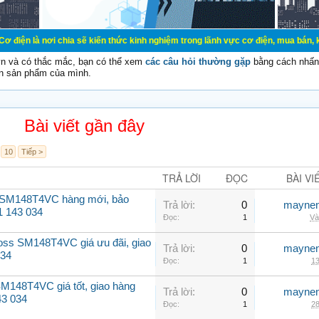
chia sẽ kiến thức kinh nghiệm trong lãnh vực cơ điện, mua bán, ký gửi, cho th
vn và có thắc mắc, bạn có thể xem
các câu hỏi thường gặp
bằng cách nhấn 
n sản phẩm của mình.
Bài viết gần đây
10
Tiếp >
TRẢ LỜI
ĐỌC
BÀI VI
 SM148T4VC hàng mới, bảo
Trả lời:
0
maynen
1 143 034
Đọc:
1
Và
oss SM148T4VC giá ưu đãi, giao
Trả lời:
0
maynen
034
Đọc:
1
13
M148T4VC giá tốt, giao hàng
Trả lời:
0
maynen
43 034
Đọc:
1
28