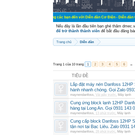
Chào mừng các bạn đến với Diễn đàn Cơ Điện - Diễn đàn Cơ điện là nơi 
Nếu đây là lần đầu tiên bạn ghé thăm dmec.
để trở thành thành viên
để bắt đầu đăng bá
Trang chủ
Diễn đàn
Trang 1 của 10 trang
1
2
3
4
5
6
→
TIÊU ĐỀ
Lắp đặt máy nén Danfoss 12HP
hành nhanh chóng. Gọi Zalo 093
maynendanfoss
,
Vài giây trước
,
Máy lạnh
Cung ứng block lạnh 12HP Danf
hàng tại Long An. Gọi 0931 143 
maynendanfoss
,
13 phút trước
,
Máy lạnh
Cung cấp block Danfoss 12HP S
tận nơi tại Bạc Liêu. Zalo 0931 1
maynendanfoss
,
28 phút trước
,
Máy lạnh