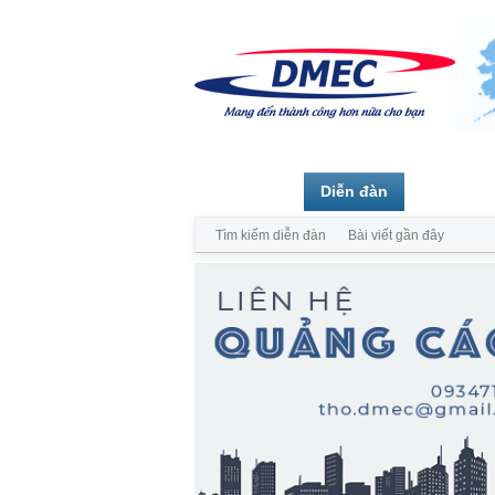
Trang chủ
Diễn đàn
Thành vi
Tìm kiếm diễn đàn
Bài viết gần đây