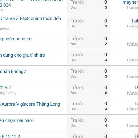
Trả lời:
0
maynen
3 034
Đọc:
3
Hôm na
nh
ltra và Z Flip8 chính thức đến
Trả lời:
0
ha
Đọc:
3
Hôm na
Android
Trả lời:
0
ng ngủ chung cư
Đọc:
2
Hôm na
Trả lời:
0
 dụng cho gia đình trẻ
Đọc:
4
Hôm na
Trả lời:
0
 chắn không?
Đọc:
3
Hôm na
Trả lời:
0
D
025 2
hông thường
Đọc:
6
Hôm na
Trả lời:
0
h
n Aurora Viglacera Thăng Long
Đọc:
4
Hôm na
Trả lời:
0
ên chọn loại nào?
Đọc:
4
Hôm na
Trả lời:
0
D
 6.12.11 2