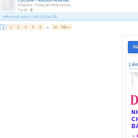
Cyclone Field360 Android
Drograms
,
Thông gió thông thường
Trả lời:
0
Hiển thị kết quả từ 1 đến 20 của 200
1
2
3
4
5
6
→
10
Tiếp >
Đă
Liê