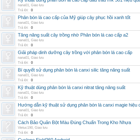
Kỹ thuật dùng phân bón lá cao cấp đầu trâu mk 501 hiệu qu
nana01
,
Giao lưu
Trả lời:
0
Phân bón lá cao cấp của Mỹ giúp cây phục hồi xanh tốt
nana01
,
Giao lưu
Trả lời:
0
Tăng năng suất cây trồng nhờ Phân bón lá cao cấp a2
nana01
,
Giao lưu
Trả lời:
0
Giải pháp dinh dưỡng cây trồng với phân bón lá cao cấp
nana01
,
Giao lưu
Trả lời:
0
Bí quyết sử dụng phân bón lá canxi silic tăng năng suất
nana01
,
Giao lưu
Trả lời:
0
Kỹ thuật dùng phân bón lá canxi nitrat tăng năng suất
nana01
,
Giao lưu
Trả lời:
0
Hướng dẫn kỹ thuật sử dụng phân bón lá canxi magie hiệu 
nana01
,
Giao lưu
Trả lời:
0
Cách Bảo Quản Bột Màu Đúng Chuẩn Trong Kho Nhựa
Vietuc190
,
Giao lưu
Trả lời:
0