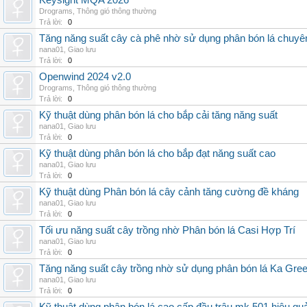
Keysight MQA 2026
Drograms
,
Thông gió thông thường
Trả lời:
0
Tăng năng suất cây cà phê nhờ sử dụng phân bón lá chuyê
nana01
,
Giao lưu
Trả lời:
0
Openwind 2024 v2.0
Drograms
,
Thông gió thông thường
Trả lời:
0
Kỹ thuật dùng phân bón lá cho bắp cải tăng năng suất
nana01
,
Giao lưu
Trả lời:
0
Kỹ thuật dùng phân bón lá cho bắp đạt năng suất cao
nana01
,
Giao lưu
Trả lời:
0
Kỹ thuật dùng Phân bón lá cây cảnh tăng cường đề kháng
nana01
,
Giao lưu
Trả lời:
0
Tối ưu năng suất cây trồng nhờ Phân bón lá Casi Hợp Trí
nana01
,
Giao lưu
Trả lời:
0
Tăng năng suất cây trồng nhờ sử dụng phân bón lá Ka Gre
nana01
,
Giao lưu
Trả lời:
0