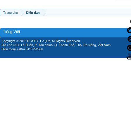
Trang chủ
Diễn đàn
Tiếng Việt
Copyright © 2013 D.M.E.C Co.,Ltd, All Rights Reserved.
Địa chỉ: K190 Lê Duẩn, P. Tân chính, Q. Thanh Khê, Thp. Đà Nẵng, Việt Nam.
Điện thoại: (+84) 5113752506