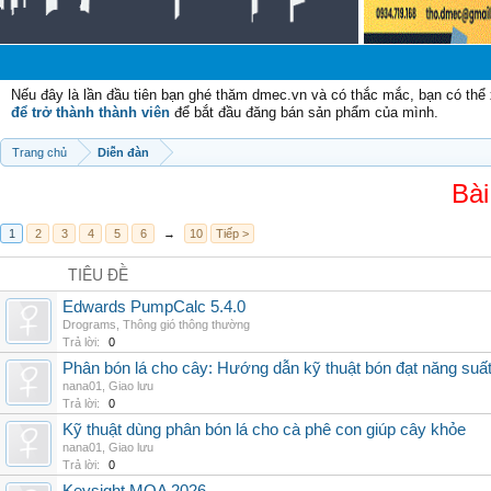
Nếu đây là lần đầu tiên bạn ghé thăm dmec.vn và có thắc mắc, bạn có th
để trở thành thành viên
để bắt đầu đăng bán sản phẩm của mình.
Trang chủ
Diễn đàn
Bài
1
2
3
4
5
6
→
10
Tiếp >
TIÊU ĐỀ
Edwards PumpCalc 5.4.0
Drograms
,
Thông gió thông thường
Trả lời:
0
Phân bón lá cho cây: Hướng dẫn kỹ thuật bón đạt năng suấ
nana01
,
Giao lưu
Trả lời:
0
Kỹ thuật dùng phân bón lá cho cà phê con giúp cây khỏe
nana01
,
Giao lưu
Trả lời:
0