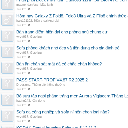
Phân phối block máy lạnh Danfoss 12HP SM148T4VC trên t
maynendanfoss
,
Máy lạnh
Trả lời:
0
Hôm nay Galaxy Z Fold8, Fold8 Ultra và Z Flip8 chính thức
hale121102
,
Điện thoại Android
Trả lời:
0
Bàn trang điểm hiện đại cho phòng ngủ chung cư
vyvy937
,
Giao lưu
Trả lời:
0
Sofa phòng khách nhỏ đẹp và tiện dụng cho gia đình trẻ
vyvy937
,
Giao lưu
Trả lời:
0
Bàn ăn chân sắt mặt đá có chắc chắn không?
vyvy937
,
Giao lưu
Trả lời:
0
PASS START-PROF V4.87 R2 2025 2
Drograms
,
Thông gió thông thường
Trả lời:
0
Bộ sưu tập ngói phẳng tráng men Aurora Viglacera Thăng L
hadng243
,
Xây dựng
Trả lời:
0
Sofa da công nghiệp và sofa nỉ nên chọn loại nào?
vyvy937
,
Giao lưu
Trả lời:
0