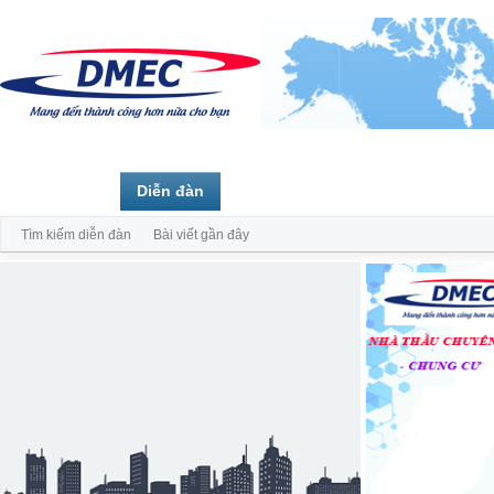
Trang chủ
Diễn đàn
Thành viên
Tìm kiếm diễn đàn
Bài viết gần đây