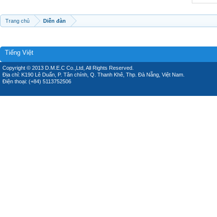
Trang chủ
Diễn đàn
Tiếng Việt
Copyright © 2013 D.M.E.C Co.,Ltd, All Rights Reserved.
Địa chỉ: K190 Lê Duẩn, P. Tân chính, Q. Thanh Khê, Thp. Đà Nẵng, Việt Nam.
Điện thoại: (+84) 5113752506