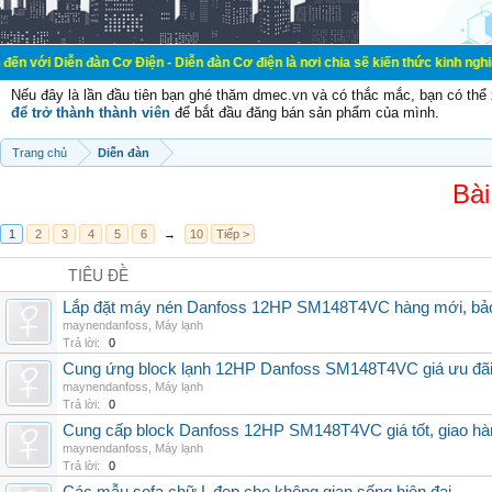
đàn Cơ Điện - Diễn đàn Cơ điện là nơi chia sẽ kiến thức kinh nghiệm trong lãnh
Nếu đây là lần đầu tiên bạn ghé thăm dmec.vn và có thắc mắc, bạn có th
để trở thành thành viên
để bắt đầu đăng bán sản phẩm của mình.
Trang chủ
Diễn đàn
Bài
1
2
3
4
5
6
→
10
Tiếp >
TIÊU ĐỀ
Lắp đặt máy nén Danfoss 12HP SM148T4VC hàng mới, bảo 
maynendanfoss
,
Máy lạnh
Trả lời:
0
Cung ứng block lạnh 12HP Danfoss SM148T4VC giá ưu đãi, 
maynendanfoss
,
Máy lạnh
Trả lời:
0
Cung cấp block Danfoss 12HP SM148T4VC giá tốt, giao hàng
maynendanfoss
,
Máy lạnh
Trả lời:
0