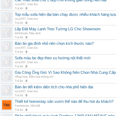
Các mẫu sofa chữ L đẹp cho không gian sống hiện đại
vyvy937
,
Giao lưu
Trả lời:
0
Top mẫu sofa hiện đại bán chạy được nhiều khách hàng lự
vyvy937
,
Giao lưu
Trả lời:
0
Lắp Đặt Máy Lạnh Treo Tường LG Cho Showroom
tinhtrieuan
,
Máy lạnh
Trả lời:
0
Bàn ăn gia đình nhỏ nên chọn kích thước nào?
vyvy937
,
Giao lưu
Trả lời:
0
Sofa màu be đẹp theo xu hướng nội thất mới
vyvy937
,
Giao lưu
Trả lời:
0
Gia Công Ống Gió: Vì Sao Không Nên Chọn Nhà Cung Cấp
Hồng Hoa
,
Điều hoà không khí
Trả lời:
0
Bàn ăn tiết kiệm diện tích cho nhà phố hiện đại
vyvy937
,
Giao lưu
Trả lời:
0
Thiết kế homestay sân vườn thế nào để thu hút du khách?
FamInterior
,
Nội thất
Trả lời:
0