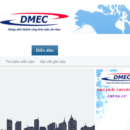
Trang chủ
Diễn đàn
Thành viên
Tìm kiếm diễn đàn
Bài viết gần đây