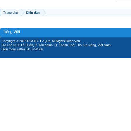
Trang chủ
Diễn đàn
Tiếng Việt
Copyright © 2013 D.M.E.C Co.,Ltd, All Rights Reserved.
Địa chỉ: K190 Lê Duẩn, P. Tân chính, Q. Thanh Khê, Thp. Đà Nẵng, Việt Nam.
Điện thoại: (+84) 5113752506