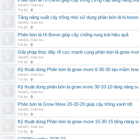
Phân bón lá Hi Canxi giúp cây trồng cứng cáp tăng năng su
nana01
,
Giao lưu
Trả lời:
0
Tăng năng suất cây trồng nhờ sử dụng phân bón lá hi boron
nana01
,
Giao lưu
Trả lời:
0
Phân bón lá Hi Boron giúp cây chống rụng trái hiệu quả
nana01
,
Giao lưu
Trả lời:
0
Giải pháp thúc đẩy rễ cực mạnh cùng phân bón lá grow mo
nana01
,
Giao lưu
Trả lời:
0
Kỹ thuật dùng Phân bón lá grow more 6-30-30 tạo mầm hoa
nana01
,
Giao lưu
Trả lời:
0
Kỹ thuật dùng phân bón lá grow more 30-10-10 tăng năng s
nana01
,
Giao lưu
Trả lời:
0
Phân bón lá Grow More 20-20-20 giúp cây trồng xanh tốt
nana01
,
Giao lưu
Trả lời:
0
Kỹ thuật dùng Phân bón lá grow more 15-30-15 tăng năng s
nana01
,
Giao lưu
Trả lời:
0