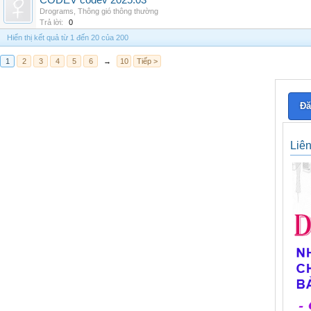
CODEV codev 2025.03
Drograms
,
Thông gió thông thường
Trả lời:
0
Hiển thị kết quả từ 1 đến 20 của 200
1
2
3
4
5
6
→
10
Tiếp >
Đă
Liê