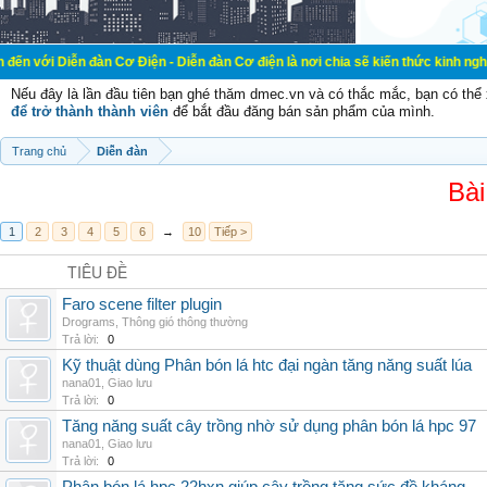
 đàn Cơ Điện - Diễn đàn Cơ điện là nơi chia sẽ kiến thức kinh nghiệm trong lãn
Nếu đây là lần đầu tiên bạn ghé thăm dmec.vn và có thắc mắc, bạn có th
để trở thành thành viên
để bắt đầu đăng bán sản phẩm của mình.
Trang chủ
Diễn đàn
Bài
1
2
3
4
5
6
→
10
Tiếp >
TIÊU ĐỀ
Faro scene filter plugin
Drograms
,
Thông gió thông thường
Trả lời:
0
Kỹ thuật dùng Phân bón lá htc đại ngàn tăng năng suất lúa
nana01
,
Giao lưu
Trả lời:
0
Tăng năng suất cây trồng nhờ sử dụng phân bón lá hpc 97
nana01
,
Giao lưu
Trả lời:
0