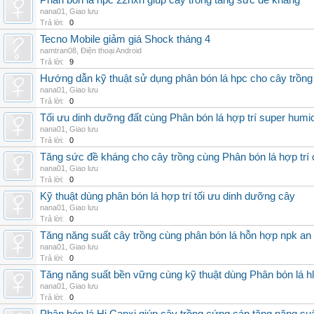
Phân bón lá hpc 22hxn giúp cây trồng tăng sức đề kháng
nana01
,
Giao lưu
Trả lời:
0
Tecno Mobile giảm giá Shock tháng 4
namtran08
,
Điện thoại Android
Trả lời:
9
Hướng dẫn kỹ thuật sử dụng phân bón lá hpc cho cây trồng
nana01
,
Giao lưu
Trả lời:
0
Tối ưu dinh dưỡng đất cùng Phân bón lá hợp trí super humi
nana01
,
Giao lưu
Trả lời:
0
Tăng sức đề kháng cho cây trồng cùng Phân bón lá hợp trí 
nana01
,
Giao lưu
Trả lời:
0
Kỹ thuật dùng phân bón lá hợp trí tối ưu dinh dưỡng cây
nana01
,
Giao lưu
Trả lời:
0
Tăng năng suất cây trồng cùng phân bón lá hỗn hợp npk an
nana01
,
Giao lưu
Trả lời:
0
Tăng năng suất bền vững cùng kỹ thuật dùng Phân bón lá h
nana01
,
Giao lưu
Trả lời:
0