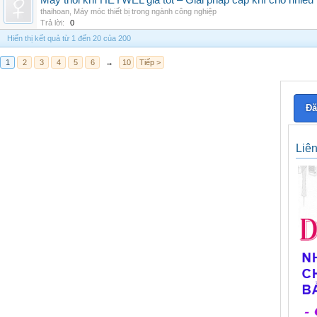
Máy thổi khí HEYWEL giá tốt – Giải pháp cấp khí cho nhiều 
thaihoan
,
Máy móc thiết bị trong ngành công nghiệp
Trả lời:
0
Hiển thị kết quả từ 1 đến 20 của 200
1
2
3
4
5
6
→
10
Tiếp >
Đă
Liê