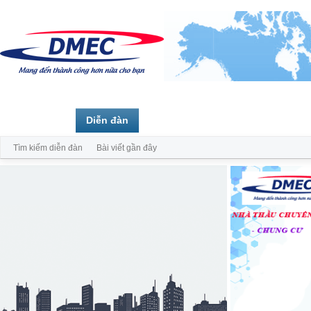
Trang chủ
Diễn đàn
Thành viên
Tìm kiếm diễn đàn
Bài viết gần đây