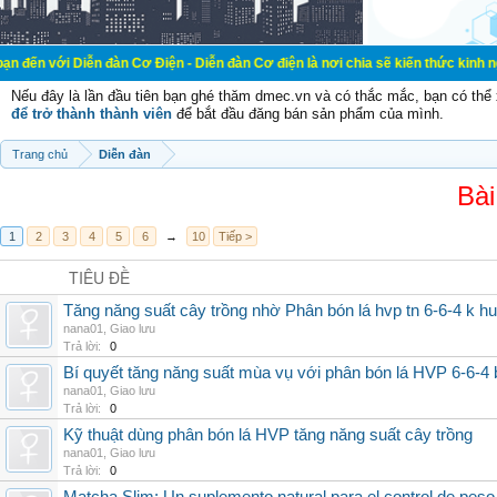
ễn đàn Cơ Điện - Diễn đàn Cơ điện là nơi chia sẽ kiến thức kinh nghiệm trong l
Nếu đây là lần đầu tiên bạn ghé thăm dmec.vn và có thắc mắc, bạn có th
để trở thành thành viên
để bắt đầu đăng bán sản phẩm của mình.
Trang chủ
Diễn đàn
Bài
1
2
3
4
5
6
→
10
Tiếp >
TIÊU ĐỀ
Tăng năng suất cây trồng nhờ Phân bón lá hvp tn 6-6-4 k h
nana01
,
Giao lưu
Trả lời:
0
Bí quyết tăng năng suất mùa vụ với phân bón lá HVP 6-6-4 
nana01
,
Giao lưu
Trả lời:
0
Kỹ thuật dùng phân bón lá HVP tăng năng suất cây trồng
nana01
,
Giao lưu
Trả lời:
0