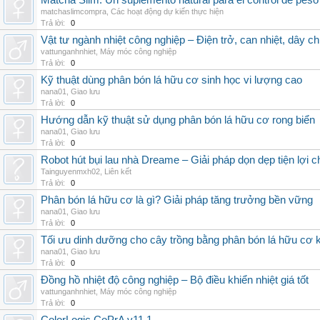
Matcha Slim: Un suplemento natural para el control de peso
matchaslimcompra
,
Các hoạt động dự kiến thực hiện
Trả lời:
0
Vật tư ngành nhiệt công nghiệp – Điện trở, can nhiệt, dây ch
vattunganhnhiet
,
Máy móc công nghiệp
Trả lời:
0
Kỹ thuật dùng phân bón lá hữu cơ sinh học vi lượng cao
nana01
,
Giao lưu
Trả lời:
0
Hướng dẫn kỹ thuật sử dụng phân bón lá hữu cơ rong biển
nana01
,
Giao lưu
Trả lời:
0
Robot hút bụi lau nhà Dreame – Giải pháp dọn dẹp tiện lợi ch
Tainguyenmxh02
,
Liên kết
Trả lời:
0
Phân bón lá hữu cơ là gì? Giải pháp tăng trưởng bền vững
nana01
,
Giao lưu
Trả lời:
0
Tối ưu dinh dưỡng cho cây trồng bằng phân bón lá hữu cơ
nana01
,
Giao lưu
Trả lời:
0
Đồng hồ nhiệt độ công nghiệp – Bộ điều khiển nhiệt giá tốt
vattunganhnhiet
,
Máy móc công nghiệp
Trả lời:
0