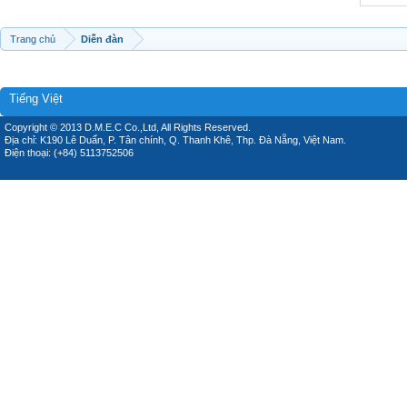
Trang chủ
Diễn đàn
Tiếng Việt
Copyright © 2013 D.M.E.C Co.,Ltd, All Rights Reserved.
Địa chỉ: K190 Lê Duẩn, P. Tân chính, Q. Thanh Khê, Thp. Đà Nẵng, Việt Nam.
Điện thoại: (+84) 5113752506