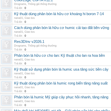
ColorLogic CoPrA v11.1
Drograms
,
Thông gió thông thường
Trả lời:
0
Kỹ thuật dùng phân bón lá hữu cơ khoáng hi boron 7-14
nana01
,
Giao lưu
Trả lời:
0
Cách dùng phân bón lá hữu cơ humic cải tạo đất bền vững
nana01
,
Giao lưu
Trả lời:
0
Res3DInv v2026.1
Drograms
,
Thông gió thông thường
Trả lời:
0
Phân bón lá hữu cơ cho lan: Kỹ thuật cho lan ra hoa bền
nana01
,
Giao lưu
Trả lời:
0
Kỹ thuật sử dụng phân bón lá humic usa tăng sức bền cây
nana01
,
Giao lưu
Trả lời:
0
Kỹ thuật dùng phân bón lá humic rong biển tăng năng suất
nana01
,
Giao lưu
Trả lời:
0
Phân bón lá humic Mỹ giúp cây phục hồi nhanh, tăng năng
nana01
,
Giao lưu
Trả lời:
0