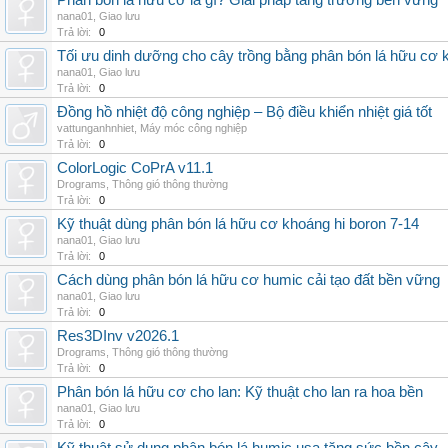
Phân bón lá hữu cơ là gì? Giải pháp tăng trưởng bền vững
nana01
,
Giao lưu
Trả lời:
0
Tối ưu dinh dưỡng cho cây trồng bằng phân bón lá hữu cơ
nana01
,
Giao lưu
Trả lời:
0
Đồng hồ nhiệt độ công nghiệp – Bộ điều khiển nhiệt giá tốt
vattunganhnhiet
,
Máy móc công nghiệp
Trả lời:
0
ColorLogic CoPrA v11.1
Drograms
,
Thông gió thông thường
Trả lời:
0
Kỹ thuật dùng phân bón lá hữu cơ khoáng hi boron 7-14
nana01
,
Giao lưu
Trả lời:
0
Cách dùng phân bón lá hữu cơ humic cải tạo đất bền vững
nana01
,
Giao lưu
Trả lời:
0
Res3DInv v2026.1
Drograms
,
Thông gió thông thường
Trả lời:
0
Phân bón lá hữu cơ cho lan: Kỹ thuật cho lan ra hoa bền
nana01
,
Giao lưu
Trả lời:
0