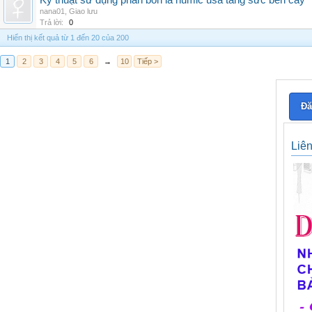
Kỹ thuật sử dụng phân bón lá humic usa tăng sức bền cây
nana01
,
Giao lưu
Trả lời:
0
Hiển thị kết quả từ 1 đến 20 của 200
1
2
3
4
5
6
→
10
Tiếp >
Đă
Liê