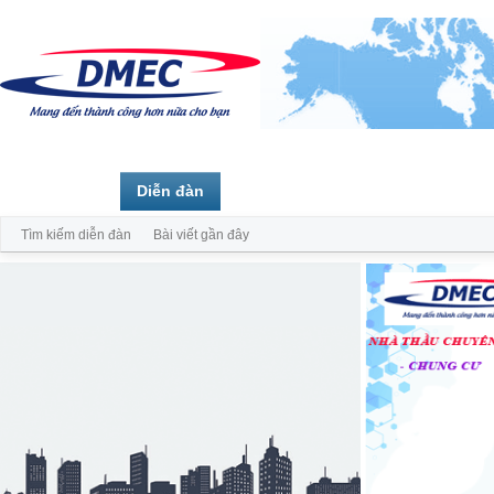
Trang chủ
Diễn đàn
Thành viên
Tìm kiếm diễn đàn
Bài viết gần đây