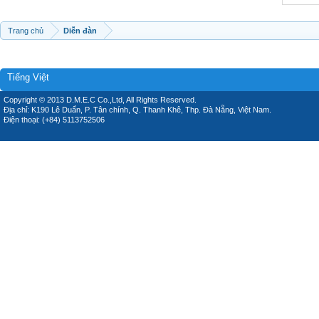
Trang chủ
Diễn đàn
Tiếng Việt
Copyright © 2013 D.M.E.C Co.,Ltd, All Rights Reserved.
Địa chỉ: K190 Lê Duẩn, P. Tân chính, Q. Thanh Khê, Thp. Đà Nẵng, Việt Nam.
Điện thoại: (+84) 5113752506