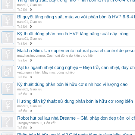
Tăng năng suất cây trồng nhờ Phân bón lá hvp tn 6-6-4 k h
nana01
,
Giao lưu
Trả lời:
0
Bí quyết tăng năng suất mùa vụ với phân bón lá HVP 6-6-4 
nana01
,
Giao lưu
Trả lời:
0
Kỹ thuật dùng phân bón lá HVP tăng năng suất cây trồng
nana01
,
Giao lưu
Trả lời:
0
Matcha Slim: Un suplemento natural para el control de peso
matchaslimcompra
,
Các hoạt động dự kiến thực hiện
Trả lời:
0
Vật tư ngành nhiệt công nghiệp – Điện trở, can nhiệt, dây ch
vattunganhnhiet
,
Máy móc công nghiệp
Trả lời:
0
Kỹ thuật dùng phân bón lá hữu cơ sinh học vi lượng cao
nana01
,
Giao lưu
Trả lời:
0
Hướng dẫn kỹ thuật sử dụng phân bón lá hữu cơ rong biển
nana01
,
Giao lưu
Trả lời:
0
Robot hút bụi lau nhà Dreame – Giải pháp dọn dẹp tiện lợi ch
Tainguyenmxh02
,
Liên kết
Trả lời:
0