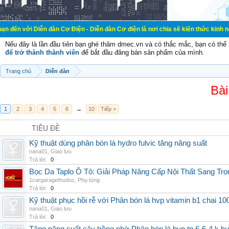
ễn đàn Cơ Điện - Diễn đàn Cơ điện là nơi chia sẽ kiến thức kinh nghiệm trong 
Nếu đây là lần đầu tiên bạn ghé thăm dmec.vn và có thắc mắc, bạn có th
để trở thành thành viên
để bắt đầu đăng bán sản phẩm của mình.
Trang chủ
Diễn đàn
Bài
1
2
3
4
5
6
→
10
Tiếp >
TIÊU ĐỀ
Kỹ thuật dùng phân bón lá hydro fulvic tăng năng suất
nana01
,
Giao lưu
Trả lời:
0
Bọc Da Taplo Ô Tô: Giải Pháp Nâng Cấp Nội Thất Sang Trọ
1cargaragethuduc
,
Phụ tùng
Trả lời:
0
Kỹ thuật phục hồi rễ với Phân bón lá hvp vitamin b1 chai 10
nana01
,
Giao lưu
Trả lời:
0