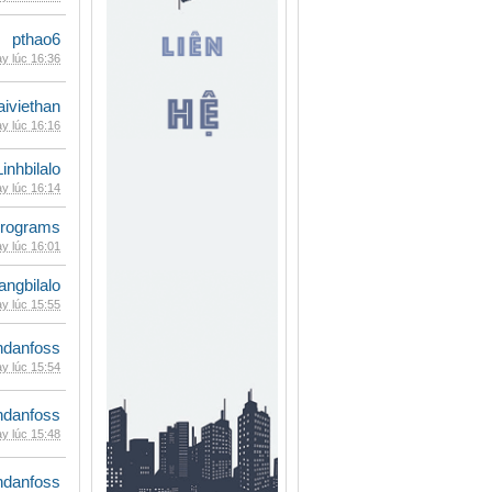
pthao6
y lúc 16:36
iviethan
y lúc 16:16
Linhbilalo
y lúc 16:14
rograms
y lúc 16:01
rangbilalo
y lúc 15:55
danfoss
y lúc 15:54
danfoss
y lúc 15:48
danfoss