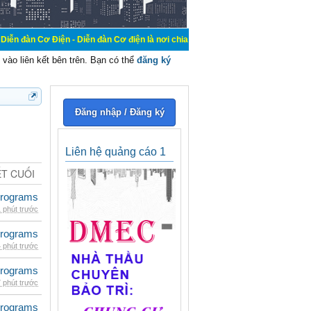
ện - Diễn đàn Cơ điện là nơi chia sẽ kiến thức kinh nghiệm trong lãnh vực cơ đ
vào liên kết bên trên. Bạn có thể
đăng ký
Đăng nhập / Đăng ký
Liên hệ quảng cáo 1
ẾT CUỐI
rograms
 phút trước
rograms
 phút trước
rograms
 phút trước
rograms