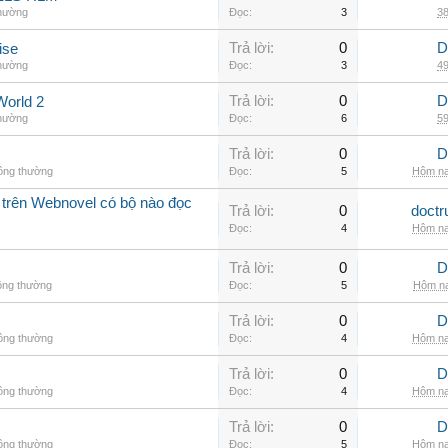
thường
Đọc:
3
38
Trả lời:
0
D
ise
thường
Đọc:
3
49
Trả lời:
0
D
World 2
thường
Đọc:
6
59
Trả lời:
0
D
hông thường
Đọc:
5
Hôm na
 trên Webnovel có bộ nào đọc
Trả lời:
0
doctr
Đọc:
4
Hôm na
Trả lời:
0
D
ông thường
Đọc:
5
Hôm na
Trả lời:
0
D
hông thường
Đọc:
4
Hôm na
Trả lời:
0
D
hông thường
Đọc:
4
Hôm na
Trả lời:
0
D
hông thường
Đọc:
5
Hôm na