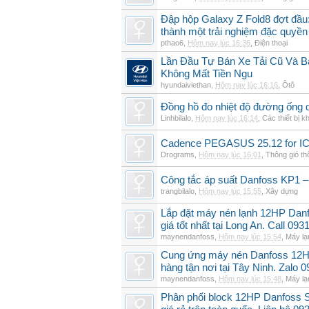
Đập hộp Galaxy Z Fold8 đợt đầu:
thành một trải nghiệm đặc quyền
pthao6
,
Hôm nay lúc 16:36
,
Điện thoại
Lần Đầu Tự Bán Xe Tải Cũ Và B
Không Mất Tiền Ngu
hyundaiviethan
,
Hôm nay lúc 16:16
,
Ôtô
Đồng hồ đo nhiệt độ đường ống 
Linhbilalo
,
Hôm nay lúc 16:14
,
Các thiết bị k
Cadence PEGASUS 25.12 for I
Drograms
,
Hôm nay lúc 16:01
,
Thông gió t
Công tắc áp suất Danfoss KP1 –
trangbilalo
,
Hôm nay lúc 15:55
,
Xây dựng
Lắp đặt máy nén lạnh 12HP Da
giá tốt nhất tại Long An. Call 09
maynendanfoss
,
Hôm nay lúc 15:54
,
Máy lạ
Cung ứng máy nén Danfoss 12H
hàng tận nơi tại Tây Ninh. Zalo 
maynendanfoss
,
Hôm nay lúc 15:48
,
Máy lạ
Phân phối block 12HP Danfoss