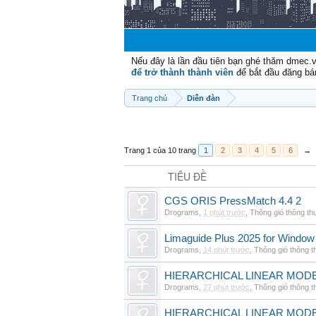
Nếu đây là lần đầu tiên bạn ghé thăm dmec.
để trở thành thành viên
để bắt đầu đăng bá
Trang chủ
Diễn đàn
Trang 1 của 10 trang
1
2
3
4
5
6
→
TIÊU ĐỀ
CGS ORIS PressMatch 4.4 2
Drograms
,
1 phút trước
,
Thông gió thông t
Limaguide Plus 2025 for Window
Drograms
,
14 phút trước
,
Thông gió thông 
HIERARCHICAL LINEAR MODE
Drograms
,
27 phút trước
,
Thông gió thông 
HIERARCHICAL LINEAR MOD