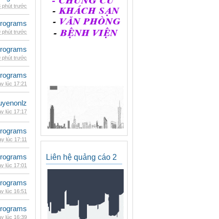
 phút trước
rograms
 phút trước
rograms
 phút trước
rograms
y lúc 17:21
uyenonlz
y lúc 17:17
rograms
y lúc 17:11
rograms
Liên hệ quảng cáo 2
y lúc 17:01
rograms
y lúc 16:51
rograms
y lúc 16:39