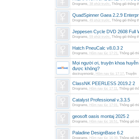
Drograms
,
38 phút trước
,
Thông gió thông 
QuadSpinner Gaea 2.2.9 Enterpr
Drograms
,
49 phút trước
,
Thông gió thông 
Jeppesen Cycle DVD 2608 Full 
Drograms
,
59 phút trước
,
Thông gió thông 
Hatch PneuCalc v8.0.3 2
Drograms
,
Hôm nay lúc 17:21
,
Thông gió t
Mọi người ơi, truyện khoa huyễn
được không?
doctruyenonlz
,
Hôm nay lúc 17:17
,
Truyện
ClassNK PEERLESS 2019.2 2
Drograms
,
Hôm nay lúc 17:11
,
Thông gió th
Catalyst Professional v.3.3.5
Drograms
,
Hôm nay lúc 17:01
,
Thông gió t
geosoft oasis montaj 2025 2
Drograms
,
Hôm nay lúc 16:51
,
Thông gió t
Paladine DesignBase 6.2
Drograms
,
Hôm nay lúc 16:39
,
Thông gió t