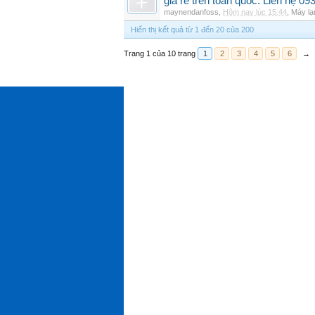
giá rẻ trên toàn quốc. Liên hệ 09
maynendanfoss
,
Hôm nay lúc 15:44
,
Máy lạ
Hiển thị kết quả từ 1 đến 20 của 200
Trang 1 của 10 trang
1
2
3
4
5
6
→