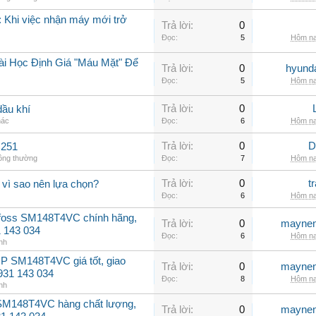
 Khi việc nhận máy mới trở
Trả lời:
0
Đọc:
5
Hôm na
ài Học Định Giá "Máu Mặt" Để
Trả lời:
0
hyunda
Đọc:
5
Hôm na
Trả lời:
0
dầu khí
hác
Đọc:
6
Hôm na
Trả lời:
0
D
C251
hông thường
Đọc:
7
Hôm na
Trả lời:
0
t
 vì sao nên lựa chọn?
Đọc:
6
Hôm na
nfoss SM148T4VC chính hãng,
Trả lời:
0
maynen
31 143 034
Đọc:
6
Hôm na
nh
P SM148T4VC giá tốt, giao
Trả lời:
0
maynen
0931 143 034
Đọc:
8
Hôm na
nh
 SM148T4VC hàng chất lượng,
Trả lời:
0
maynen