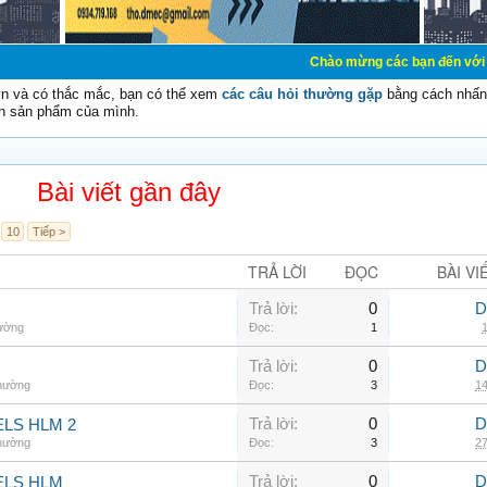
Chào mừng các bạn đến với Diễn đàn Cơ Đi
vn và có thắc mắc, bạn có thể xem
các câu hỏi thường gặp
bằng cách nhấn 
n sản phẩm của mình.
Bài viết gần đây
10
Tiếp >
TRẢ LỜI
ĐỌC
BÀI VI
Trả lời:
0
D
hường
Đọc:
1
1
Trả lời:
0
D
thường
Đọc:
3
14
Trả lời:
0
D
LS HLM 2
thường
Đọc:
3
27
Trả lời:
0
D
ELS HLM