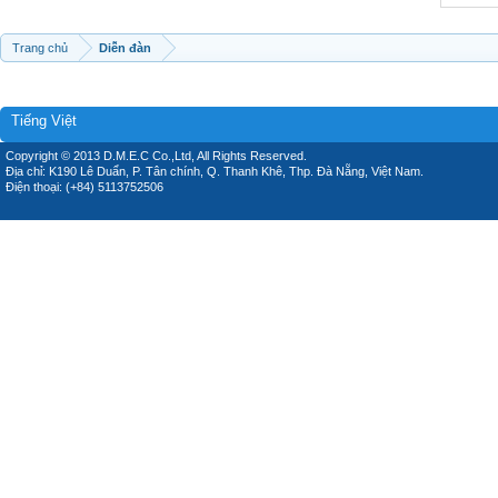
Trang chủ
Diễn đàn
Tiếng Việt
Copyright © 2013 D.M.E.C Co.,Ltd, All Rights Reserved.
Địa chỉ: K190 Lê Duẩn, P. Tân chính, Q. Thanh Khê, Thp. Đà Nẵng, Việt Nam.
Điện thoại: (+84) 5113752506