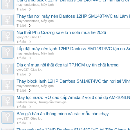
Cung ứng block 12HP Danfoss SM148T4VC chính hãng China
maynendanfoss
,
Máy lạnh
Trả lời:
0
Thay tận nơi máy nén Danfoss 12HP SM148T4VC tại Lâm Đ
maynendanfoss
,
Máy lạnh
Trả lời:
0
Nội thất Phú Cường sale lớn sofa mùa hè 2026
vyvy937
,
Giao lưu
Trả lời:
0
Lắp đặt máy nén lạnh 12HP Danfoss SM148T4VC tận nơi&uy
maynendanfoss
,
Máy lạnh
Trả lời:
0
Địa chỉ mua nội thất đẹp tại TP.HCM uy tín chất lượng
vyvy937
,
Giao lưu
Trả lời:
0
Thay block lạnh 12HP Danfoss SM148T4VC tận nơi tại Vĩnh 
maynendanfoss
,
Máy lạnh
Trả lời:
0
Máy lọc nước RO cao cấp Amida 2 vòi 3 chế độ AM-10NLNB2
tadashi.amida
,
Hướng dẫn tham gia
Trả lời:
0
Báo giá bàn ăn thông minh và các mẫu bán chạy
vyvy937
,
Giao lưu
Trả lời:
0