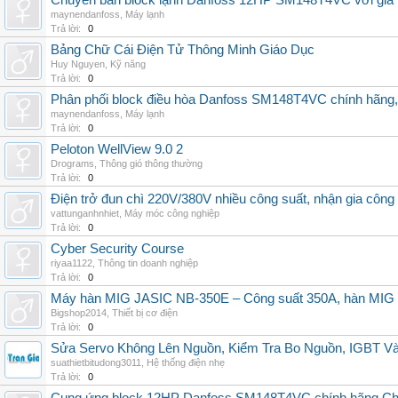
Chuyên bán block lạnh Danfoss 12HP SM148T4VC với giá tốt
maynendanfoss
,
Máy lạnh
Trả lời:
0
Bảng Chữ Cái Điện Tử Thông Minh Giáo Dục
Huy Nguyen
,
Kỹ năng
Trả lời:
0
Phân phối block điều hòa Danfoss SM148T4VC chính hãng, g
maynendanfoss
,
Máy lạnh
Trả lời:
0
Peloton WellView 9.0 2
Drograms
,
Thông gió thông thường
Trả lời:
0
Điện trở đun chì 220V/380V nhiều công suất, nhận gia công
vattunganhnhiet
,
Máy móc công nghiệp
Trả lời:
0
Cyber Security Course
riyaa1122
,
Thông tin doanh nghiệp
Trả lời:
0
Máy hàn MIG JASIC NB-350E – Công suất 350A, hàn MI
Bigshop2014
,
Thiết bị cơ điện
Trả lời:
0
Sửa Servo Không Lên Nguồn, Kiểm Tra Bo Nguồn, IGBT V
suathietbitudong3011
,
Hệ thống điện nhẹ
Trả lời:
0