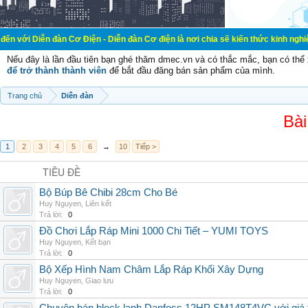
àn Cơ Điện - Diễn đàn Cơ điện là nơi chia sẽ kiến thức kinh nghiệm trong lãnh
Nếu đây là lần đầu tiên bạn ghé thăm dmec.vn và có thắc mắc, bạn có th
để trở thành thành viên
để bắt đầu đăng bán sản phẩm của mình.
Trang chủ
Diễn đàn
Bài
1
2
3
4
5
6
→
10
Tiếp >
TIÊU ĐỀ
Bộ Búp Bê Chibi 28cm Cho Bé
Huy Nguyen
,
Liên kết
Trả lời:
0
Đồ Chơi Lắp Ráp Mini 1000 Chi Tiết – YUMI TOYS
Huy Nguyen
,
Kết bạn
Trả lời:
0
Bộ Xếp Hình Nam Châm Lắp Ráp Khối Xây Dựng
Huy Nguyen
,
Giao lưu
Trả lời:
0