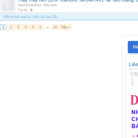
Thay máy nén 12HP Danfoss SM148T4VC tại Tiền Giang, b
maynendanfoss
,
Máy lạnh
Trả lời:
0
Hiển thị kết quả từ 1 đến 20 của 200
1
2
3
4
5
6
→
10
Tiếp >
Đă
Liê