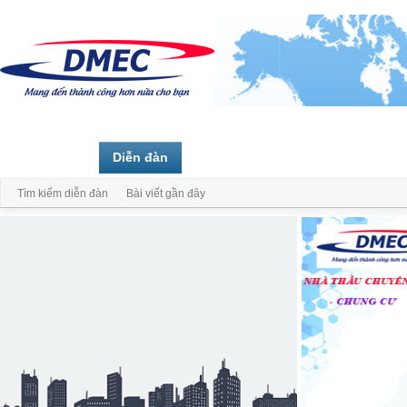
Trang chủ
Diễn đàn
Thành viên
Tìm kiếm diễn đàn
Bài viết gần đây