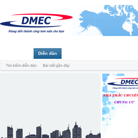
Trang chủ
Diễn đàn
Thành viên
Tìm kiếm diễn đàn
Bài viết gần đây