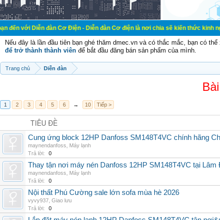
ễn đàn Cơ Điện - Diễn đàn Cơ điện là nơi chia sẽ kiến thức kinh nghiệm trong l
Nếu đây là lần đầu tiên bạn ghé thăm dmec.vn và có thắc mắc, bạn có th
để trở thành thành viên
để bắt đầu đăng bán sản phẩm của mình.
Trang chủ
Diễn đàn
Bài
1
2
3
4
5
6
→
10
Tiếp >
TIÊU ĐỀ
Cung ứng block 12HP Danfoss SM148T4VC chính hãng China
maynendanfoss
,
Máy lạnh
Trả lời:
0
Thay tận nơi máy nén Danfoss 12HP SM148T4VC tại Lâm Đ
maynendanfoss
,
Máy lạnh
Trả lời:
0
Nội thất Phú Cường sale lớn sofa mùa hè 2026
vyvy937
,
Giao lưu
Trả lời:
0