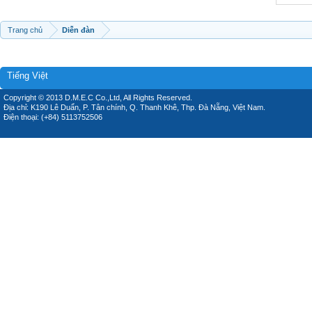
Trang chủ
Diễn đàn
Tiếng Việt
Copyright © 2013 D.M.E.C Co.,Ltd, All Rights Reserved.
Địa chỉ: K190 Lê Duẩn, P. Tân chính, Q. Thanh Khê, Thp. Đà Nẵng, Việt Nam.
Điện thoại: (+84) 5113752506