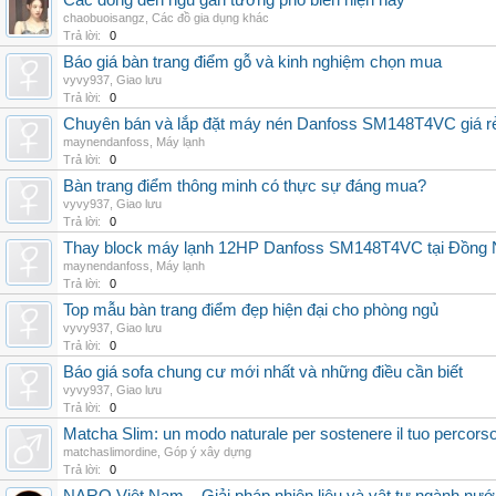
Các dòng đèn ngủ gắn tường phổ biến hiện nay
chaobuoisangz
,
Các đồ gia dụng khác
Trả lời:
0
Báo giá bàn trang điểm gỗ và kinh nghiệm chọn mua
vyvy937
,
Giao lưu
Trả lời:
0
Chuyên bán và lắp đặt máy nén Danfoss SM148T4VC giá rẻ,
maynendanfoss
,
Máy lạnh
Trả lời:
0
Bàn trang điểm thông minh có thực sự đáng mua?
vyvy937
,
Giao lưu
Trả lời:
0
Thay block máy lạnh 12HP Danfoss SM148T4VC tại Đồng Nai
maynendanfoss
,
Máy lạnh
Trả lời:
0
Top mẫu bàn trang điểm đẹp hiện đại cho phòng ngủ
vyvy937
,
Giao lưu
Trả lời:
0
Báo giá sofa chung cư mới nhất và những điều cần biết
vyvy937
,
Giao lưu
Trả lời:
0
Matcha Slim: un modo naturale per sostenere il tuo percors
matchaslimordine
,
Góp ý xây dựng
Trả lời:
0