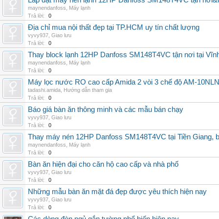
Lắp đặt máy nén lạnh 12HP Danfoss SM148T4VC tận nơi&uy
maynendanfoss
,
Máy lạnh
Trả lời:
0
Địa chỉ mua nội thất đẹp tại TP.HCM uy tín chất lượng
vyvy937
,
Giao lưu
Trả lời:
0
Thay block lạnh 12HP Danfoss SM148T4VC tận nơi tại Vĩnh 
maynendanfoss
,
Máy lạnh
Trả lời:
0
Máy lọc nước RO cao cấp Amida 2 vòi 3 chế độ AM-10NLNB2
tadashi.amida
,
Hướng dẫn tham gia
Trả lời:
0
Báo giá bàn ăn thông minh và các mẫu bán chạy
vyvy937
,
Giao lưu
Trả lời:
0
Thay máy nén 12HP Danfoss SM148T4VC tại Tiền Giang, b
maynendanfoss
,
Máy lạnh
Trả lời:
0
Bàn ăn hiện đại cho căn hộ cao cấp và nhà phố
vyvy937
,
Giao lưu
Trả lời:
0
Những mẫu bàn ăn mặt đá đẹp được yêu thích hiện nay
vyvy937
,
Giao lưu
Trả lời:
0