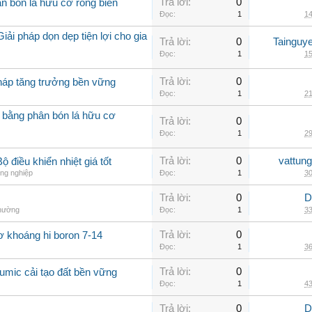
Trả lời:
0
n bón lá hữu cơ rong biển
Đọc:
1
14
iải pháp dọn dẹp tiện lợi cho gia
Trả lời:
0
Tainguy
Đọc:
1
15
Trả lời:
0
pháp tăng trưởng bền vững
Đọc:
1
21
 bằng phân bón lá hữu cơ
Trả lời:
0
Đọc:
1
29
Trả lời:
0
vattun
 điều khiển nhiệt giá tốt
ng nghiệp
Đọc:
1
30
Trả lời:
0
D
thường
Đọc:
1
33
Trả lời:
0
ơ khoáng hi boron 7-14
Đọc:
1
36
Trả lời:
0
umic cải tạo đất bền vững
Đọc:
1
43
Trả lời:
0
D