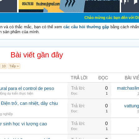
Chào mừng các bạn đến với Diễn đàn Cơ Điện
vn và có thắc mắc, bạn có thể xem
các câu hỏi thường gặp
bằng cách nhấn 
n sản phẩm của mình.
Bài viết gần đây
10
Tiếp >
TRẢ LỜI
ĐỌC
BÀI VI
Trả lời:
0
matchasli
al para el control de peso
ộng dự kiến thực hiện
Đọc:
1
1
Điện trở, can nhiệt, dây chịu
Trả lời:
0
vattun
Đọc:
1
6
g nghiệp
Trả lời:
0
ơ sinh học vi lượng cao
Đọc:
1
7