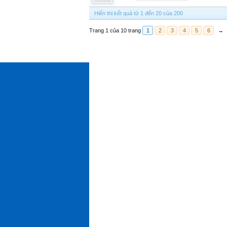
Hiển thị kết quả từ 1 đến 20 của 200
Trang 1 của 10 trang
1
2
3
4
5
6
→