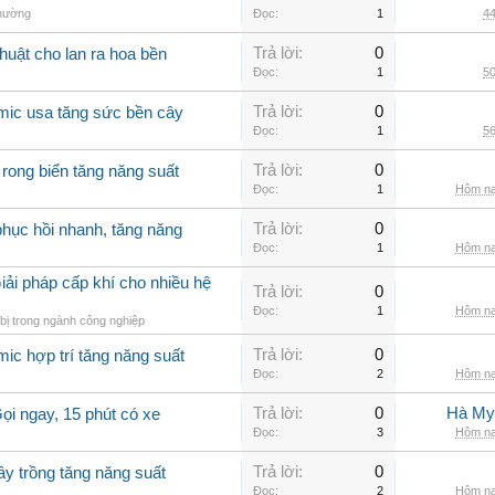
thường
Đọc:
1
44
Trả lời:
0
huật cho lan ra hoa bền
Đọc:
1
50
Trả lời:
0
mic usa tăng sức bền cây
Đọc:
1
56
Trả lời:
0
 rong biển tăng năng suất
Đọc:
1
Hôm na
Trả lời:
0
hục hồi nhanh, tăng năng
Đọc:
1
Hôm na
iải pháp cấp khí cho nhiều hệ
Trả lời:
0
Đọc:
1
Hôm na
bị trong ngành công nghiệp
Trả lời:
0
ic hợp trí tăng năng suất
Đọc:
2
Hôm na
Trả lời:
0
Hà My
ọi ngay, 15 phút có xe
Đọc:
3
Hôm na
Trả lời:
0
ây trồng tăng năng suất
Đọc:
2
Hôm na