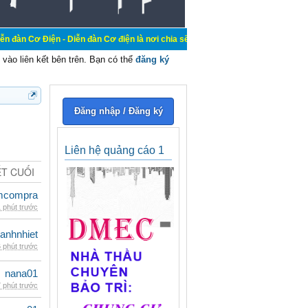
 - Diễn đàn Cơ điện là nơi chia sẽ kiến thức kinh nghiệm trong lãnh vực cơ điệ
vào liên kết bên trên. Bạn có thể
đăng ký
Đăng nhập / Đăng ký
Liên hệ quảng cáo 1
ẾT CUỐI
mcompra
 phút trước
ganhnhiet
 phút trước
nana01
 phút trước