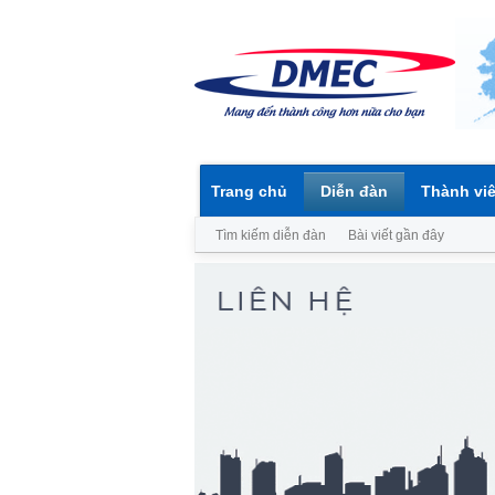
Trang chủ
Diễn đàn
Thành vi
Tìm kiếm diễn đàn
Bài viết gần đây