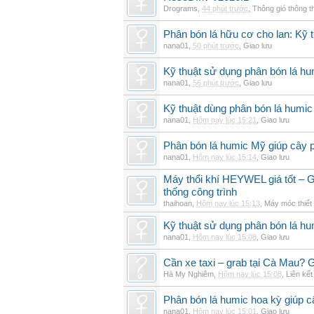
Drograms
,
44 phút trước
,
Thông gió thông 
Phân bón lá hữu cơ cho lan: Kỹ t
nana01
,
50 phút trước
,
Giao lưu
Kỹ thuật sử dụng phân bón lá hu
nana01
,
56 phút trước
,
Giao lưu
Kỹ thuật dùng phân bón lá humic
nana01
,
Hôm nay lúc 15:21
,
Giao lưu
Phân bón lá humic Mỹ giúp cây p
nana01
,
Hôm nay lúc 15:14
,
Giao lưu
Máy thổi khí HEYWEL giá tốt – G
thống công trình
thaihoan
,
Hôm nay lúc 15:13
,
Máy móc thiết 
Kỹ thuật sử dụng phân bón lá hum
nana01
,
Hôm nay lúc 15:08
,
Giao lưu
Cần xe taxi – grab tại Cà Mau? G
Hà My Nghiêm
,
Hôm nay lúc 15:08
,
Liên kết
Phân bón lá humic hoa kỳ giúp c
nana01
,
Hôm nay lúc 15:01
,
Giao lưu