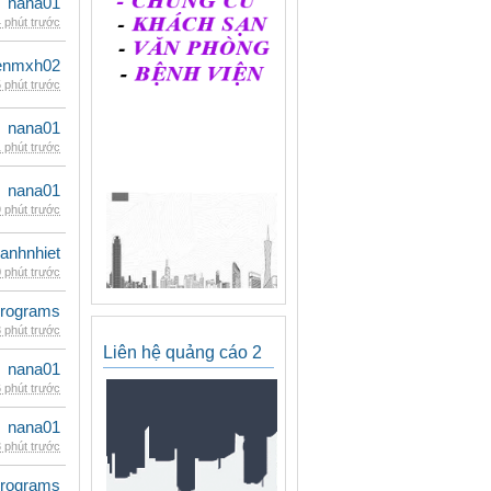
nana01
 phút trước
enmxh02
 phút trước
nana01
 phút trước
nana01
 phút trước
ganhnhiet
 phút trước
rograms
 phút trước
Liên hệ quảng cáo 2
nana01
 phút trước
nana01
 phút trước
rograms