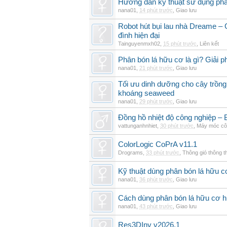
Hướng dẫn kỹ thuật sử dụng phâ
nana01
,
14 phút trước
,
Giao lưu
Robot hút bụi lau nhà Dreame – G
đình hiện đại
Tainguyenmxh02
,
15 phút trước
,
Liên kết
Phân bón lá hữu cơ là gì? Giải 
nana01
,
21 phút trước
,
Giao lưu
Tối ưu dinh dưỡng cho cây trồng
khoáng seaweed
nana01
,
29 phút trước
,
Giao lưu
Đồng hồ nhiệt độ công nghiệp – Bộ
vattunganhnhiet
,
30 phút trước
,
Máy móc cô
ColorLogic CoPrA v11.1
Drograms
,
33 phút trước
,
Thông gió thông 
Kỹ thuật dùng phân bón lá hữu c
nana01
,
36 phút trước
,
Giao lưu
Cách dùng phân bón lá hữu cơ h
nana01
,
43 phút trước
,
Giao lưu
Res3DInv v2026.1