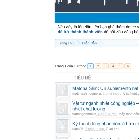
Nếu đây là lần đầu tiên bạn ghé thăm dmec.
để trở thành thành viên
để bắt đầu đăng bá
Trang chủ
Diễn đàn
Trang 1 của 10 trang
1
2
3
4
5
6
→
TIÊU ĐỀ
Matcha Slim: Un suplemento natur
matchaslimcompra
,
1 phút trước
,
Các hoạt đ
Vật tư ngành nhiệt công nghiệp – 
nhiệt chất lượng
vattunganhnhiet
,
6 phút trước
,
Máy móc côn
Kỹ thuật dùng phân bón lá hữu c
nana01
,
7 phút trước
,
Giao lưu