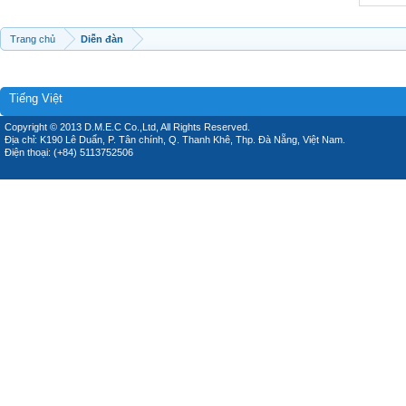
Trang chủ
Diễn đàn
Tiếng Việt
Copyright © 2013 D.M.E.C Co.,Ltd, All Rights Reserved.
Địa chỉ: K190 Lê Duẩn, P. Tân chính, Q. Thanh Khê, Thp. Đà Nẵng, Việt Nam.
Điện thoại: (+84) 5113752506