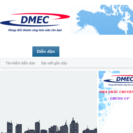
Trang chủ
Diễn đàn
Thành viên
Tìm kiếm diễn đàn
Bài viết gần đây