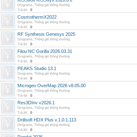
KISSsoft KISSsys 2026.0 2
Drograms
,
Thông gió thông thường
Trả lời:
0
CosmothermX2022
Drograms
,
Thông gió thông thường
Trả lời:
0
RF Synthesis Genesys 2025
Drograms
,
Thông gió thông thường
Trả lời:
0
Filou NC Gorilla 2026.03.31
Drograms
,
Thông gió thông thường
Trả lời:
0
PEAKS Studio 13.1
Drograms
,
Thông gió thông thường
Trả lời:
0
Microgeo OverMap 2026 v8.05.00
Drograms
,
Thông gió thông thường
Trả lời:
0
Res3DInv v2026.1
Drograms
,
Thông gió thông thường
Trả lời:
0
Drillsoft HDX Plus v.1.0.1.113
Drograms
,
Thông gió thông thường
Trả lời:
0