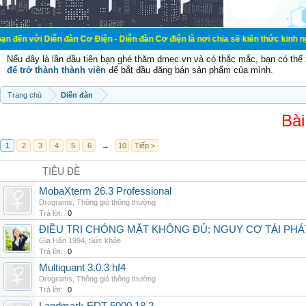
ễn đàn Cơ Điện - Diễn đàn Cơ điện là nơi chia sẽ kiến thức kinh nghiệm trong l
Nếu đây là lần đầu tiên bạn ghé thăm dmec.vn và có thắc mắc, bạn có th
để trở thành thành viên
để bắt đầu đăng bán sản phẩm của mình.
Trang chủ
Diễn đàn
Bài
1
2
3
4
5
6
→
10
Tiếp >
TIÊU ĐỀ
MobaXterm 26.3 Professional
Drograms
,
Thông gió thông thường
Trả lời:
0
ĐIỀU TRỊ CHÓNG MẶT KHÔNG ĐỦ: NGUY CƠ TÁI PH
Gia Hân 1994
,
Sức khỏe
Trả lời:
0
Multiquant 3.0.3 hf4
Drograms
,
Thông gió thông thường
Trả lời:
0