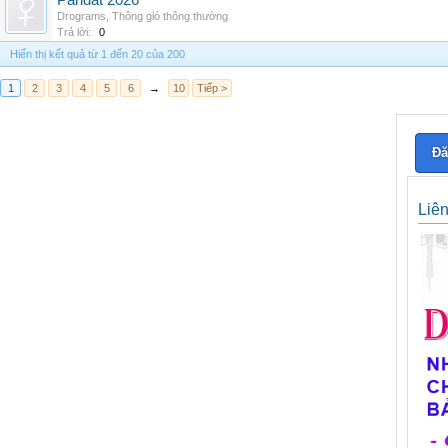
Pandat 2026
Drograms
,
Thông gió thông thường
Trả lời:
0
Hiển thị kết quả từ 1 đến 20 của 200
1
2
3
4
5
6
→
10
Tiếp >
Đă
Liê