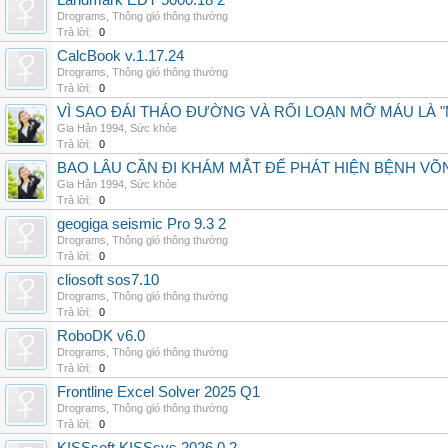
Landmark EDT 5000.18 2
Drograms
,
Thông gió thông thường
Trả lời:
0
CalcBook v.1.17.24
Drograms
,
Thông gió thông thường
Trả lời:
0
VÌ SAO ĐÁI THÁO ĐƯỜNG VÀ RỐI LOẠN MỠ MÁU LÀ 
Gia Hân 1994
,
Sức khỏe
Trả lời:
0
BAO LÂU CẦN ĐI KHÁM MẮT ĐỂ PHÁT HIỆN BỆNH V
Gia Hân 1994
,
Sức khỏe
Trả lời:
0
geogiga seismic Pro 9.3 2
Drograms
,
Thông gió thông thường
Trả lời:
0
cliosoft sos7.10
Drograms
,
Thông gió thông thường
Trả lời:
0
RoboDK v6.0
Drograms
,
Thông gió thông thường
Trả lời:
0
Frontline Excel Solver 2025 Q1
Drograms
,
Thông gió thông thường
Trả lời:
0