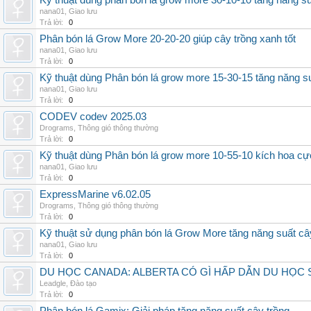
Kỹ thuật dùng phân bón lá grow more 30-10-10 tăng năng s
nana01
,
Giao lưu
Trả lời:
0
Phân bón lá Grow More 20-20-20 giúp cây trồng xanh tốt
nana01
,
Giao lưu
Trả lời:
0
Kỹ thuật dùng Phân bón lá grow more 15-30-15 tăng năng s
nana01
,
Giao lưu
Trả lời:
0
CODEV codev 2025.03
Drograms
,
Thông gió thông thường
Trả lời:
0
Kỹ thuật dùng Phân bón lá grow more 10-55-10 kích hoa cự
nana01
,
Giao lưu
Trả lời:
0
ExpressMarine v6.02.05
Drograms
,
Thông gió thông thường
Trả lời:
0
Kỹ thuật sử dụng phân bón lá Grow More tăng năng suất câ
nana01
,
Giao lưu
Trả lời:
0
DU HỌC CANADA: ALBERTA CÓ GÌ HẤP DẪN DU HỌC 
Leadgle
,
Đào tạo
Trả lời:
0