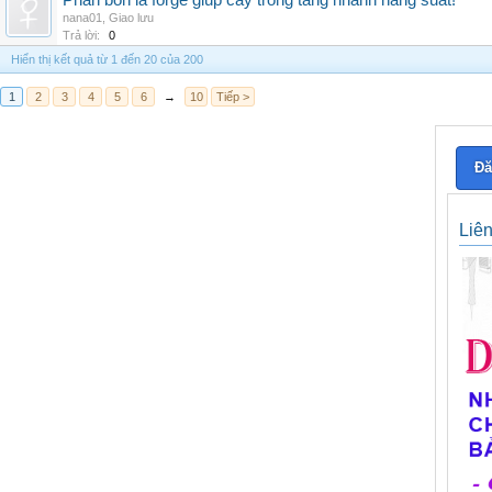
Phân bón lá forge giúp cây trồng tăng nhanh năng suất!
nana01
,
Giao lưu
Trả lời:
0
Hiển thị kết quả từ 1 đến 20 của 200
1
2
3
4
5
6
→
10
Tiếp >
Đă
Liê