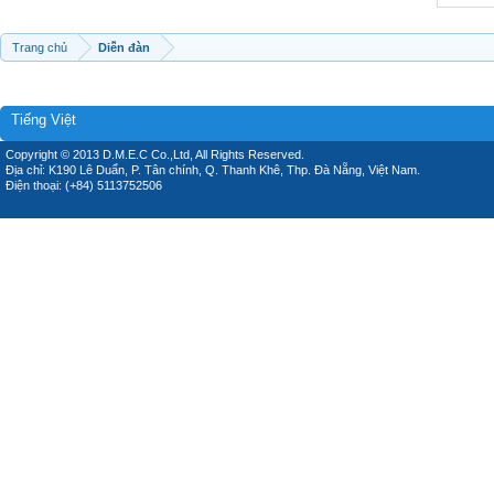
Trang chủ
Diễn đàn
Tiếng Việt
Copyright © 2013 D.M.E.C Co.,Ltd, All Rights Reserved.
Địa chỉ: K190 Lê Duẩn, P. Tân chính, Q. Thanh Khê, Thp. Đà Nẵng, Việt Nam.
Điện thoại: (+84) 5113752506