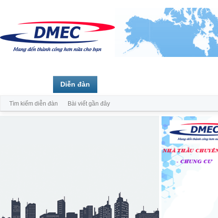
Trang chủ
Diễn đàn
Thành viên
Tìm kiếm diễn đàn
Bài viết gần đây