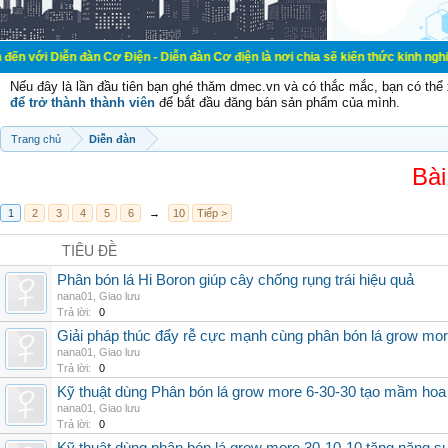
đàn Cơ Điện - Diễn đàn Cơ điện là nơi chia sẽ kiến thức kinh nghiệm trong lãn
Nếu đây là lần đầu tiên bạn ghé thăm dmec.vn và có thắc mắc, bạn có th
để trở thành thành viên
để bắt đầu đăng bán sản phẩm của mình.
Trang chủ
Diễn đàn
Bài
1
2
3
4
5
6
→
10
Tiếp >
TIÊU ĐỀ
Phân bón lá Hi Boron giúp cây chống rụng trái hiệu quả
nana01
,
Giao lưu
Trả lời:
0
Giải pháp thúc đẩy rễ cực mạnh cùng phân bón lá grow mo
nana01
,
Giao lưu
Trả lời:
0
Kỹ thuật dùng Phân bón lá grow more 6-30-30 tạo mầm hoa
nana01
,
Giao lưu
Trả lời:
0