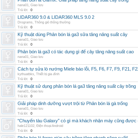
Phân bón lá Gamix: Giải pháp tăng năng suất cây trồng
nana01
,
Giao lưu
Trả lời:
0
LIDAR360 9.0 & LIDAR360 MLS 9.0 2
Drograms
,
Thông gió thông thường
Trả lời:
0
Kỹ thuật dùng Phân bón lá ga3 sữa tăng năng suất cây
nana01
,
Giao lưu
Trả lời:
0
Phân bón lá ga3 có tác dụng gì để cây tăng năng suất cao
nana01
,
Giao lưu
Trả lời:
0
Cách tự sửa lò nướng Miele báo lỗi, F5, F6, F7, F9, F21, F2
kythuatbks
,
Thiết bị gia đình
Trả lời:
0
Kỹ thuật sử dụng phân bón lá ga3 tăng năng suất cây trồng
nana01
,
Giao lưu
Trả lời:
0
Giải pháp dinh dưỡng vượt trội từ Phân bón lá gà trống
nana01
,
Giao lưu
Trả lời:
0
“Chuyến tàu Galaxy” có gì mà khách nhận máy cũng được đ
hale121102
,
Điện thoại Android
Trả lời:
0