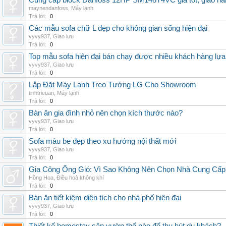
Cung cấp block Danfoss 12HP SM148T4VC giá tốt, giao hàng
maynendanfoss
,
Máy lạnh
Trả lời:
0
Các mẫu sofa chữ L đẹp cho không gian sống hiện đại
vyvy937
,
Giao lưu
Trả lời:
0
Top mẫu sofa hiện đại bán chạy được nhiều khách hàng lự
vyvy937
,
Giao lưu
Trả lời:
0
Lắp Đặt Máy Lạnh Treo Tường LG Cho Showroom
tinhtrieuan
,
Máy lạnh
Trả lời:
0
Bàn ăn gia đình nhỏ nên chọn kích thước nào?
vyvy937
,
Giao lưu
Trả lời:
0
Sofa màu be đẹp theo xu hướng nội thất mới
vyvy937
,
Giao lưu
Trả lời:
0
Gia Công Ống Gió: Vì Sao Không Nên Chọn Nhà Cung Cấp
Hồng Hoa
,
Điều hoà không khí
Trả lời:
0
Bàn ăn tiết kiệm diện tích cho nhà phố hiện đại
vyvy937
,
Giao lưu
Trả lời:
0