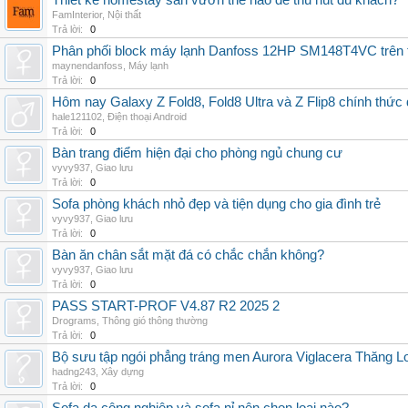
Thiết kế homestay sân vườn thế nào để thu hút du khách?
FamInterior
,
Nội thất
Trả lời:
0
Phân phối block máy lạnh Danfoss 12HP SM148T4VC trên t
maynendanfoss
,
Máy lạnh
Trả lời:
0
Hôm nay Galaxy Z Fold8, Fold8 Ultra và Z Flip8 chính thức
hale121102
,
Điện thoại Android
Trả lời:
0
Bàn trang điểm hiện đại cho phòng ngủ chung cư
vyvy937
,
Giao lưu
Trả lời:
0
Sofa phòng khách nhỏ đẹp và tiện dụng cho gia đình trẻ
vyvy937
,
Giao lưu
Trả lời:
0
Bàn ăn chân sắt mặt đá có chắc chắn không?
vyvy937
,
Giao lưu
Trả lời:
0
PASS START-PROF V4.87 R2 2025 2
Drograms
,
Thông gió thông thường
Trả lời:
0
Bộ sưu tập ngói phẳng tráng men Aurora Viglacera Thăng L
hadng243
,
Xây dựng
Trả lời:
0