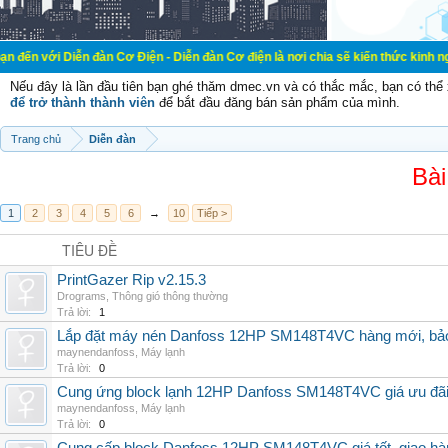
n đàn Cơ Điện - Diễn đàn Cơ điện là nơi chia sẽ kiến thức kinh nghiệm trong l
Nếu đây là lần đầu tiên bạn ghé thăm dmec.vn và có thắc mắc, bạn có th
để trở thành thành viên
để bắt đầu đăng bán sản phẩm của mình.
Trang chủ
Diễn đàn
Bài
1
2
3
4
5
6
→
10
Tiếp >
TIÊU ĐỀ
PrintGazer Rip v2.15.3
Drograms
,
Thông gió thông thường
Trả lời:
1
Lắp đặt máy nén Danfoss 12HP SM148T4VC hàng mới, bảo 
maynendanfoss
,
Máy lạnh
Trả lời:
0
Cung ứng block lạnh 12HP Danfoss SM148T4VC giá ưu đãi, 
maynendanfoss
,
Máy lạnh
Trả lời:
0