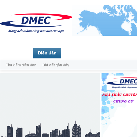
Trang chủ
Diễn đàn
Thành viên
Tìm kiếm diễn đàn
Bài viết gần đây