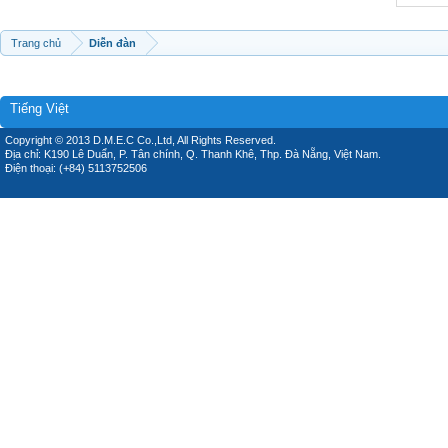
Trang chủ
Diễn đàn
Tiếng Việt
Copyright © 2013 D.M.E.C Co.,Ltd, All Rights Reserved.
Địa chỉ: K190 Lê Duẩn, P. Tân chính, Q. Thanh Khê, Thp. Đà Nẵng, Việt Nam.
Điện thoại: (+84) 5113752506