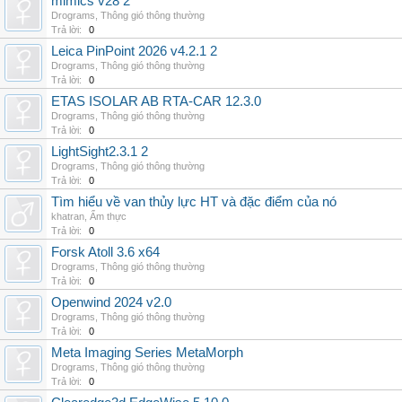
mimics v28 2
Drograms
,
Thông gió thông thường
Trả lời:
0
Leica PinPoint 2026 v4.2.1 2
Drograms
,
Thông gió thông thường
Trả lời:
0
ETAS ISOLAR AB RTA-CAR 12.3.0
Drograms
,
Thông gió thông thường
Trả lời:
0
LightSight2.3.1 2
Drograms
,
Thông gió thông thường
Trả lời:
0
Tìm hiểu về van thủy lực HT và đặc điểm của nó
khatran
,
Ẩm thực
Trả lời:
0
Forsk Atoll 3.6 x64
Drograms
,
Thông gió thông thường
Trả lời:
0
Openwind 2024 v2.0
Drograms
,
Thông gió thông thường
Trả lời:
0
Meta Imaging Series MetaMorph
Drograms
,
Thông gió thông thường
Trả lời:
0