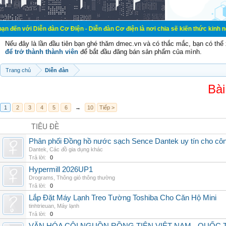
 Diễn đàn Cơ Điện - Diễn đàn Cơ điện là nơi chia sẽ kiến thức kinh nghiệm tron
Nếu đây là lần đầu tiên bạn ghé thăm dmec.vn và có thắc mắc, bạn có th
để trở thành thành viên
để bắt đầu đăng bán sản phẩm của mình.
Trang chủ
Diễn đàn
Bài
1
2
3
4
5
6
→
10
Tiếp >
TIÊU ĐỀ
Phân phối Đồng hồ nước sạch Sence Dantek uy tín cho công
Dantek
,
Các đồ gia dụng khác
Trả lời:
0
Hypermill 2026UP1
Drograms
,
Thông gió thông thường
Trả lời:
0
Lắp Đặt Máy Lạnh Treo Tường Toshiba Cho Căn Hộ Mini
tinhtrieuan
,
Máy lạnh
Trả lời:
0