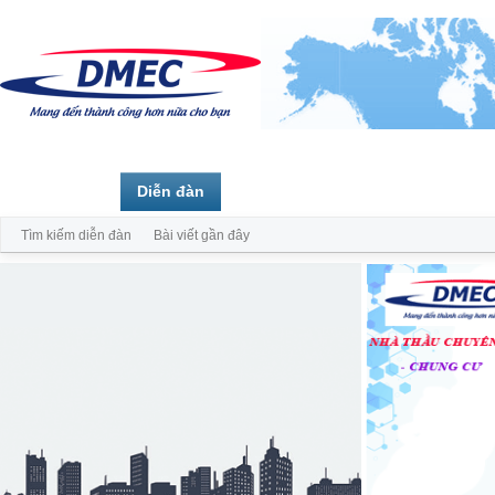
Trang chủ
Diễn đàn
Thành viên
Tìm kiếm diễn đàn
Bài viết gần đây