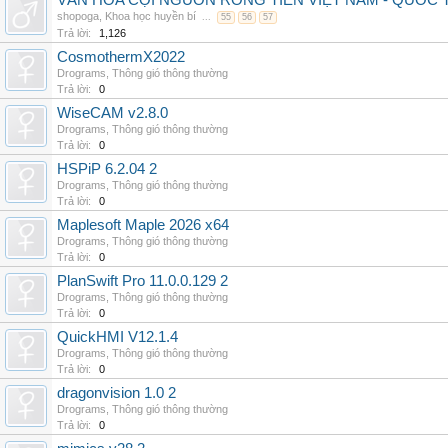
VĂN HÓA CỘI NGUỒN RỒNG TIÊN VIỆT NAM - QUỐ
shopoga
,
Khoa học huyền bí
...
55
56
57
Trả lời:
1,126
CosmothermX2022
Drograms
,
Thông gió thông thường
Trả lời:
0
WiseCAM v2.8.0
Drograms
,
Thông gió thông thường
Trả lời:
0
HSPiP 6.2.04 2
Drograms
,
Thông gió thông thường
Trả lời:
0
Maplesoft Maple 2026 x64
Drograms
,
Thông gió thông thường
Trả lời:
0
PlanSwift Pro 11.0.0.129 2
Drograms
,
Thông gió thông thường
Trả lời:
0
QuickHMI V12.1.4
Drograms
,
Thông gió thông thường
Trả lời:
0
dragonvision 1.0 2
Drograms
,
Thông gió thông thường
Trả lời:
0