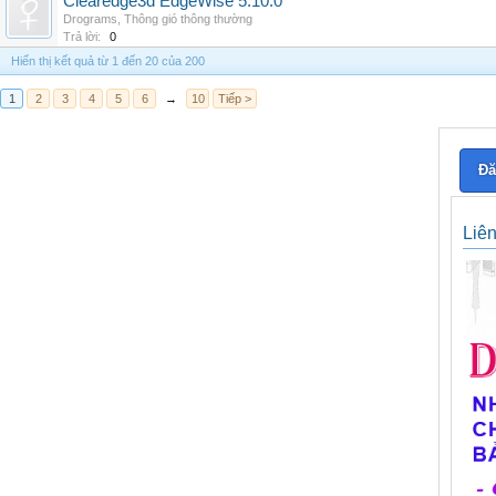
Clearedge3d EdgeWise 5.10.0
Drograms
,
Thông gió thông thường
Trả lời:
0
Hiển thị kết quả từ 1 đến 20 của 200
1
2
3
4
5
6
→
10
Tiếp >
Đă
Liê