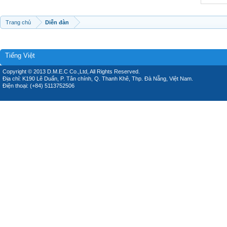
Trang chủ
Diễn đàn
Tiếng Việt
Copyright © 2013 D.M.E.C Co.,Ltd, All Rights Reserved.
Địa chỉ: K190 Lê Duẩn, P. Tân chính, Q. Thanh Khê, Thp. Đà Nẵng, Việt Nam.
Điện thoại: (+84) 5113752506