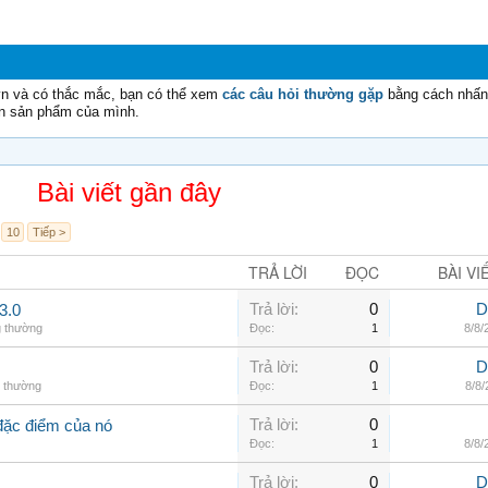
vn và có thắc mắc, bạn có thể xem
các câu hỏi thường gặp
bằng cách nhấn 
n sản phẩm của mình.
Bài viết gần đây
10
Tiếp >
TRẢ LỜI
ĐỌC
BÀI VI
Trả lời:
0
D
3.0
hường
Đọc:
1
2
Trả lời:
0
D
thường
Đọc:
1
11
Trả lời:
0
đặc điểm của nó
Đọc:
1
25
Trả lời:
0
D