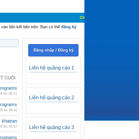
Chào mừng các bạn đến với Diễn đàn C
vào liên kết bên trên. Bạn có thể
đăng ký
Đăng nhập / Đăng ký
Liên hệ quảng cáo 1
ẾT CUỐI
rograms
 phút trước
rograms
 phút trước
khatran
 phút trước
rograms