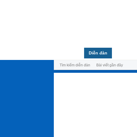
Trang chủ
Diễn đàn
Thành vi
Tìm kiếm diễn đàn
Bài viết gần đây