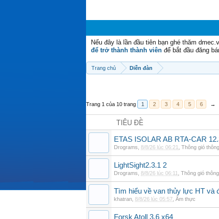
Nếu đây là lần đầu tiên bạn ghé thăm dmec.
để trở thành thành viên
để bắt đầu đăng bá
Trang chủ
Diễn đàn
Trang 1 của 10 trang
1
2
3
4
5
6
→
TIÊU ĐỀ
ETAS ISOLAR AB RTA-CAR 12.
Drograms
,
2 phút trước
,
Thông gió thông t
LightSight2.3.1 2
Drograms
,
11 phút trước
,
Thông gió thông 
Tìm hiểu về van thủy lực HT và 
khatran
,
25 phút trước
,
Ẩm thực
Forsk Atoll 3.6 x64