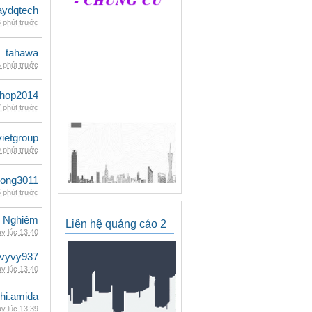
ydqtech
 phút trước
tahawa
 phút trước
shop2014
 phút trước
vietgroup
 phút trước
udong3011
 phút trước
 Nghiêm
Liên hệ quảng cáo 2
y lúc 13:40
vyvy937
y lúc 13:40
hi.amida
y lúc 13:39