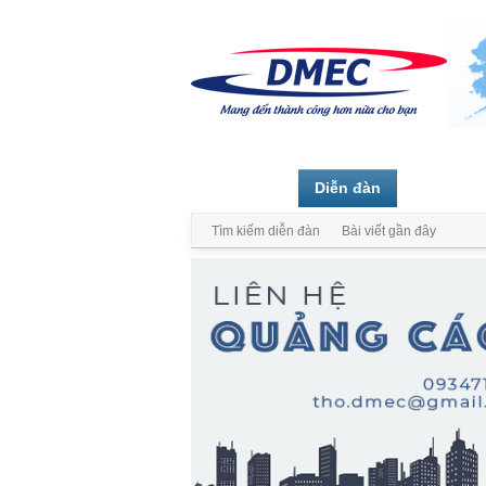
Trang chủ
Diễn đàn
Thành vi
Tìm kiếm diễn đàn
Bài viết gần đây