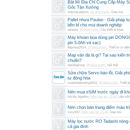
Bật Mí Địa Chỉ Cung Cấp Máy 
Gốc Tận Xưởng
maysaydqtech
,
26 phút trước
,
Giao lưu
Pallet nhựa Paulan - Giải pháp 
bền bỉ cho mọi doanh nghiệp
tahawa
,
36 phút trước
,
Các thiết bị khác
Máy khoan búa dùng pin DON
pin 5.0Ah và sạc)
Bigshop2014
,
37 phút trước
,
Thiết bị cơ điện
Map vân đá là gì? Tại sao kiến t
chuẩn?
daivietgroup
,
39 phút trước
,
Nội thất
Sửa chữa Servo báo lỗi, Giải ph
tự động hóa
suathietbitudong3011
,
45 phút trước
,
Thiết b
Nên mua eSIM trước ngày đi kho
Hà My Nghiêm
,
Hôm nay lúc 13:40
,
Liên kết
Nên chọn bàn trang điểm màu t
vyvy937
,
Hôm nay lúc 13:40
,
Giao lưu
Máy lọc nước RO Tadashi nóng 
cả gia đình