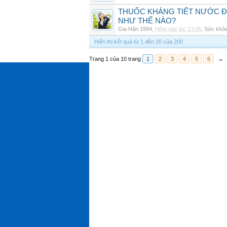
THUỐC KHÁNG TIẾT NƯỚC ĐIỆ
NHƯ THẾ NÀO?
Gia Hân 1994
,
Hôm nay lúc 13:06
,
Sức khỏ
Hiển thị kết quả từ 1 đến 20 của 200
Trang 1 của 10 trang
1
2
3
4
5
6
→