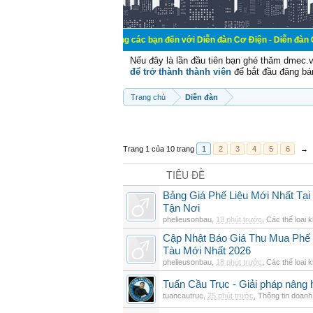
Chào mừng các bạn đến với Diễn đàn Cơ Điện - Diễn đàn Cơ điện là nơi 
Nếu đây là lần đầu tiên bạn ghé thăm dmec.
để trở thành thành viên
để bắt đầu đăng bá
Trang chủ
Diễn đàn
Trang 1 của 10 trang
1
2
3
4
5
6
→
TIÊU ĐỀ
Bảng Giá Phế Liệu Mới Nhất Tạ
Tận Nơi
phelieusonbau
,
13 phút trước
,
Các thể loại 
Cập Nhật Báo Giá Thu Mua Phế L
Tàu Mới Nhất 2026
phelieusonbau
,
18 phút trước
,
Các thể loại 
Tuấn Cầu Trục - Giải pháp nâng 
tuancautruc
,
25 phút trước
,
Thông tin doanh