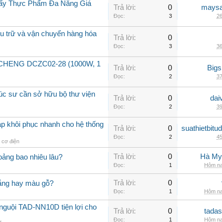
Sấy Thực Phẩm Đa Năng Giá
Trả lời:
0
maysa
Đọc:
3
26
lưu trữ và vận chuyển hàng hóa
Trả lời:
0
Đọc:
3
36
GCHENG DCZC02-28 (1000W, 1
Trả lời:
0
Big
Đọc:
2
37
rúc sư cần sở hữu bộ thư viện
Trả lời:
0
dai
Đọc:
2
39
áp khôi phục nhanh cho hệ thống
Trả lời:
0
suathietbit
Đọc:
2
45
ị cơ điện
Trả lời:
0
Hà My
ảng bao nhiêu lâu?
Đọc:
1
Hôm na
Trả lời:
0
rắng hay màu gỗ?
Đọc:
1
Hôm na
nguội TAD-NN10D tiện lợi cho
Trả lời:
0
tadas
Đọc:
1
Hôm na