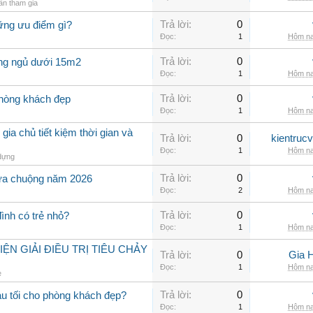
n tham gia
Trả lời:
0
ững ưu điểm gì?
Đọc:
1
Hôm na
Trả lời:
0
òng ngủ dưới 15m2
Đọc:
1
Hôm na
Trả lời:
0
phòng khách đẹp
Đọc:
1
Hôm na
 gia chủ tiết kiệm thời gian và
Trả lời:
0
kientruc
Đọc:
1
Hôm na
dựng
Trả lời:
0
ưa chuộng năm 2026
Đọc:
2
Hôm na
Trả lời:
0
đình có trẻ nhỏ?
Đọc:
1
Hôm na
N GIẢI ĐIỀU TRỊ TIÊU CHẢY
Trả lời:
0
Gia 
Đọc:
1
Hôm na
e
Trả lời:
0
u tối cho phòng khách đẹp?
Đọc:
1
Hôm na