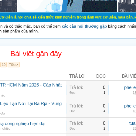
chia sẽ kiến thức kinh nghiệm trong lãnh vực cơ điện, mua bán, ký gửi, cho th
vn và có thắc mắc, bạn có thể xem
các câu hỏi thường gặp
bằng cách nhấn 
n sản phẩm của mình.
Bài viết gần đây
10
Tiếp >
TRẢ LỜI
ĐỌC
BÀI VI
i TP.HCM Năm 2026 - Cập Nhật
Trả lời:
0
pheli
Đọc:
1
13
khác
iệu Tận Nơi Tại Bà Rịa - Vũng
Trả lời:
0
pheli
Đọc:
4
18
khác
Trả lời:
0
tua
hạ công nghiệp hiện đại
 nghiệp
Đọc:
2
25