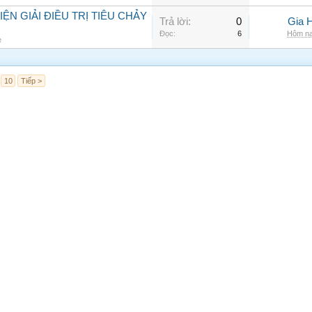
N GIẢI ĐIỀU TRỊ TIÊU CHẢY
Trả lời:
0
Gia 
Đọc:
6
Hôm na
e
10
Tiếp >