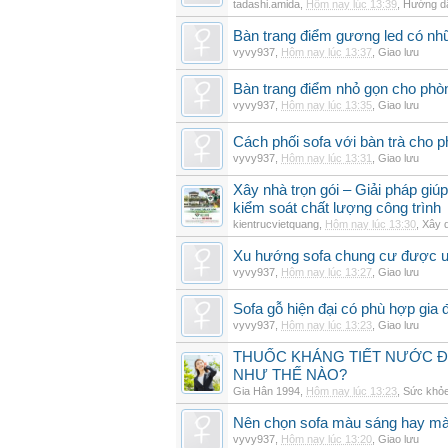
tadashi.amida
,
Hôm nay lúc 13:39
,
Hướng dẫ
Bàn trang điểm gương led có nh
vyvy937
,
Hôm nay lúc 13:37
,
Giao lưu
Bàn trang điểm nhỏ gọn cho ph
vyvy937
,
Hôm nay lúc 13:35
,
Giao lưu
Cách phối sofa với bàn trà cho 
vyvy937
,
Hôm nay lúc 13:31
,
Giao lưu
Xây nhà trọn gói – Giải pháp giúp
kiểm soát chất lượng công trình
kientrucvietquang
,
Hôm nay lúc 13:30
,
Xây 
Xu hướng sofa chung cư được 
vyvy937
,
Hôm nay lúc 13:27
,
Giao lưu
Sofa gỗ hiện đại có phù hợp gia 
vyvy937
,
Hôm nay lúc 13:23
,
Giao lưu
THUỐC KHÁNG TIẾT NƯỚC ĐIỆ
NHƯ THẾ NÀO?
Gia Hân 1994
,
Hôm nay lúc 13:23
,
Sức khỏ
Nên chọn sofa màu sáng hay mà
vyvy937
,
Hôm nay lúc 13:20
,
Giao lưu