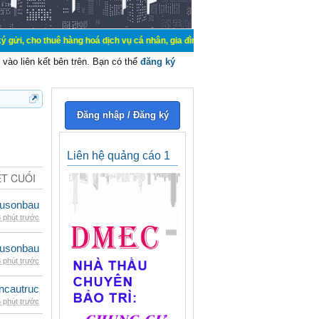
uê hàng hoá dịch vụ cá nhân, gia đình. Mua bán, ký gửi, cho thuê thiết bị hệ t
vào liên kết bên trên. Bạn có thể
đăng ký
Đăng nhập / Đăng ký
Liên hệ quảng cáo 1
ẾT CUỐI
eusonbau
 phút trước
eusonbau
 phút trước
ncautruc
 phút trước